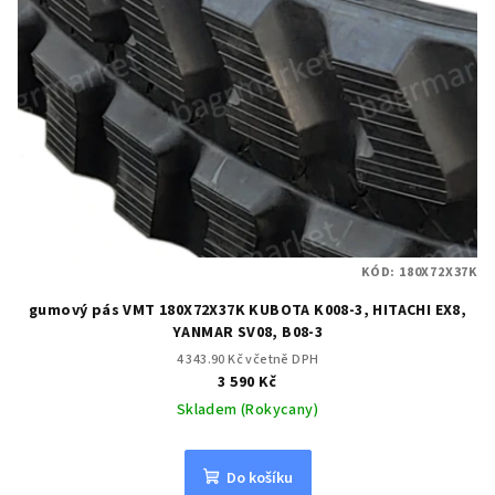
KÓD:
180X72X37K
gumový pás VMT 180X72X37K KUBOTA K008-3, HITACHI EX8,
YANMAR SV08, B08-3
4 343.90 Kč včetně DPH
3 590 Kč
Skladem (Rokycany)
Do košíku