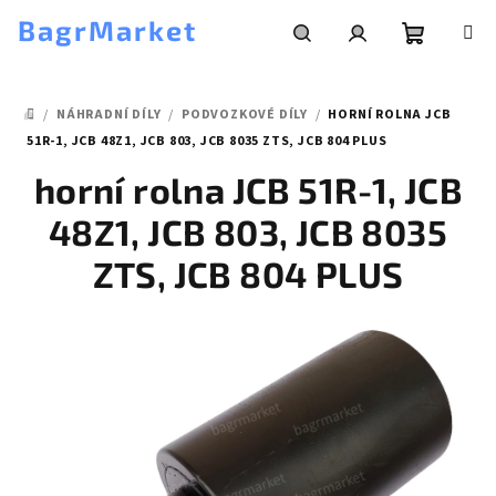
Přejít
BagrMarket
na
obsah
Nákupní
Hledat
Přihlášení
/
NÁHRADNÍ DÍLY
/
PODVOZKOVÉ DÍLY
/
HORNÍ ROLNA JCB
košík
DOMŮ
51R-1, JCB 48Z1, JCB 803, JCB 8035 ZTS, JCB 804 PLUS
horní rolna JCB 51R-1, JCB
48Z1, JCB 803, JCB 8035
ZTS, JCB 804 PLUS