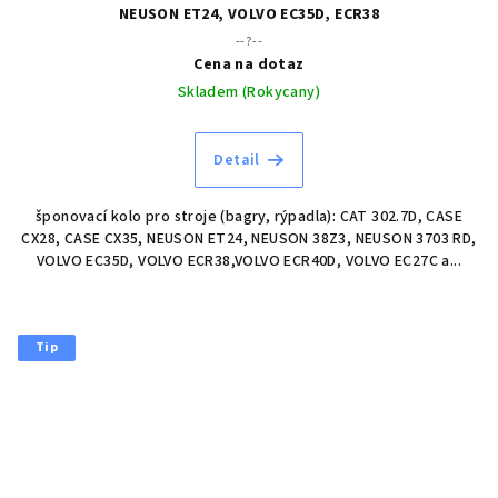
NEUSON ET24, VOLVO EC35D, ECR38
--?--
Cena na dotaz
Skladem (Rokycany)
Detail
šponovací kolo pro stroje (bagry, rýpadla): CAT 302.7D, CASE
CX28, CASE CX35, NEUSON ET24, NEUSON 38Z3, NEUSON 3703 RD,
VOLVO EC35D, VOLVO ECR38,VOLVO ECR40D, VOLVO EC27C a...
Tip