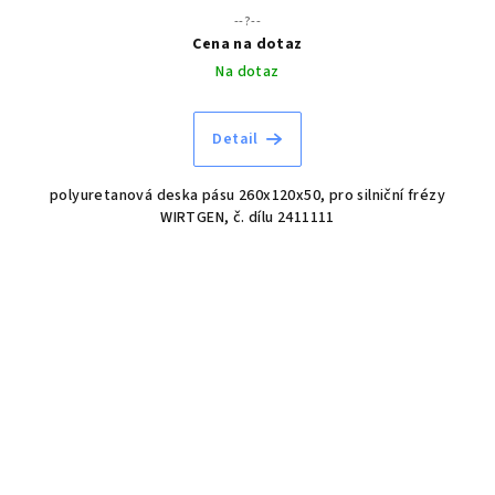
--?--
Cena na dotaz
Na dotaz
Detail
polyuretanová deska pásu 260x120x50, pro silniční frézy
WIRTGEN, č. dílu 2411111