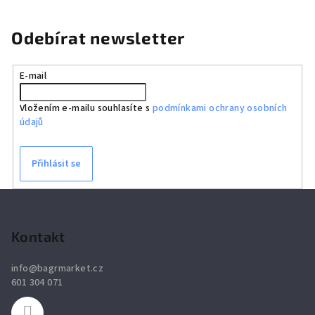
Odebírat newsletter
E-mail
Vložením e-mailu souhlasíte s
podmínkami ochrany osobních
údajů
Přihlásit se
Z
á
p
Kontakt
a
info
@
bagrmarket.cz
t
601 304 071
í