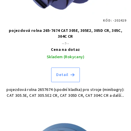
KÓD:
-202419
pojezdová rolna 265-7674 CAT 305E, 305E2, 305D CR, 305C,
304C CR
--?--
Cena na dotaz
Skladem (Rokycany)
Detail
pojezdová rolna 2657674 (spodní kladka) pro stroje (minibagry):
CAT 305.5E, CAT 305.5E2 CR, CAT 305D CR, CAT 304C CR a další...