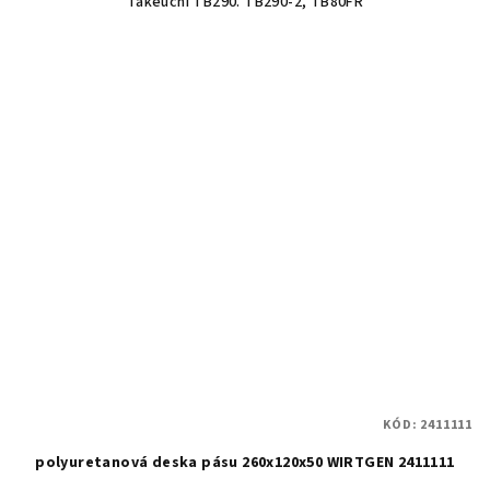
Takeuchi TB290. TB290-2, TB80FR
KÓD:
2411111
polyuretanová deska pásu 260x120x50 WIRTGEN 2411111