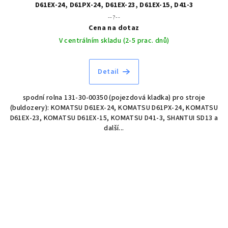
D61EX-24, D61PX-24, D61EX-23, D61EX-15, D41-3
--?--
Cena na dotaz
V centrálním skladu (2-5 prac. dnů)
Detail
spodní rolna 131-30-00350 (pojezdová kladka) pro stroje
(buldozery): KOMATSU D61EX-24, KOMATSU D61PX-24, KOMATSU
D61EX-23, KOMATSU D61EX-15, KOMATSU D41-3, SHANTUI SD13 a
další...