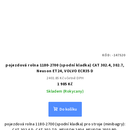
KÓD:
-147520
pojezdová rolna 1180-2700 (spodní kladka) CAT 302.4, 302.7,
Neuson ET24, VOLVO ECR35 D
2 401.85 Kč včetně DPH
1 985 Kč
Skladem (Rokycany)
Do košíku
pojezdová rolna 1180-2700 (spodní kladka) pro stroje (minibagry):
CAT 302.4 D, CAT 302.7 D, NEUSON 2404, NEUSON 2503 RD,