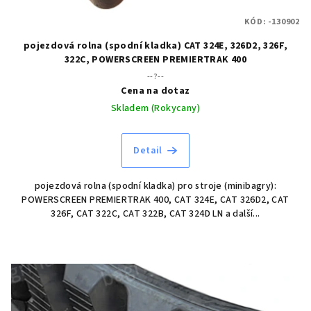
KÓD:
-130902
pojezdová rolna (spodní kladka) CAT 324E, 326D2, 326F,
322C, POWERSCREEN PREMIERTRAK 400
--?--
Cena na dotaz
Skladem (Rokycany)
Detail
pojezdová rolna (spodní kladka) pro stroje (minibagry):
POWERSCREEN PREMIERTRAK 400, CAT 324E, CAT 326D2, CAT
326F, CAT 322C, CAT 322B, CAT 324D LN a další...