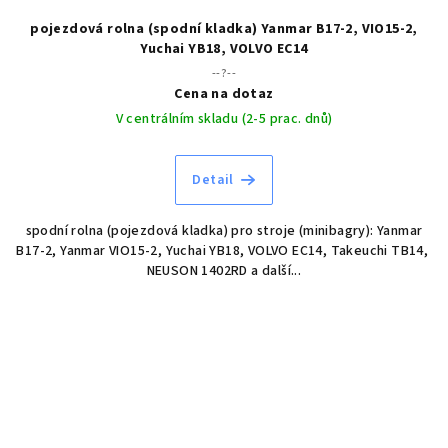
pojezdová rolna (spodní kladka) Yanmar B17-2, VIO15-2,
Yuchai YB18, VOLVO EC14
--?--
Cena na dotaz
V centrálním skladu (2-5 prac. dnů)
Detail
spodní rolna (pojezdová kladka) pro stroje (minibagry): Yanmar
B17-2, Yanmar VIO15-2, Yuchai YB18, VOLVO EC14, Takeuchi TB14,
NEUSON 1402RD a další...