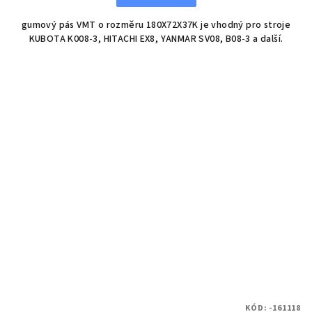
gumový pás VMT o rozměru 180X72X37K je vhodný pro stroje
KUBOTA K008-3, HITACHI EX8, YANMAR SV08, B08-3 a další.
KÓD:
-161118