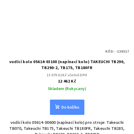
KÓD:
-138517
vodící kolo 05614-03100 (napínací kolo) TAKEUCHI TB290,
TB290-2, TB175, TB180FR
15 079.02 Kč včetně DPH
12 462 Kč
Skladem (Rokycany)
Do košíku
vodící kolo 05614-00600 (napínací kolo) pro stroje: Takeuchi
TB070, Takeuchi TB175, Takeuchi TB180FR, Takeuchi TB285,