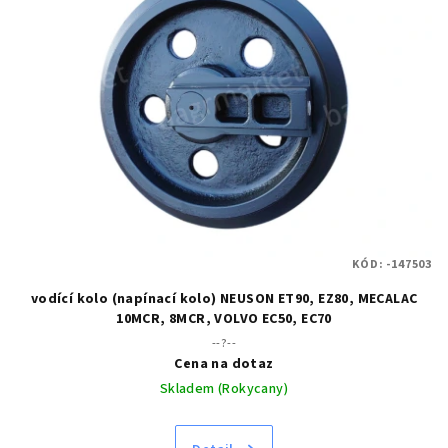
KÓD:
-147503
vodící kolo (napínací kolo) NEUSON ET90, EZ80, MECALAC
10MCR, 8MCR, VOLVO EC50, EC70
--?--
Cena na dotaz
Skladem (Rokycany)