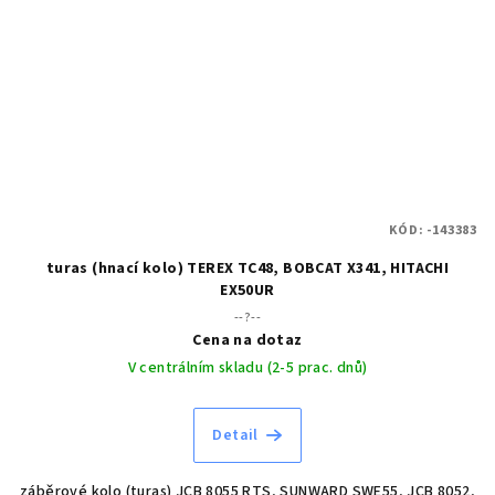
KÓD:
-143383
turas (hnací kolo) TEREX TC48, BOBCAT X341, HITACHI
EX50UR
--?--
Cena na dotaz
V centrálním skladu (2-5 prac. dnů)
Detail
záběrové kolo (turas) JCB 8055 RTS, SUNWARD SWE55, JCB 8052,