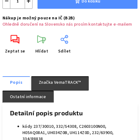
−
+
Do košíku
Nákup je možný pouze na IČ (B2B)
Ohledně doručení na Slovensko nás prosím kontaktujte e-mailem
Zeptat se
Hlídat
Sdílet
Popis
Značka
VemaTRACK™
Ostatní informace
Detailní popis produktu
kódy 237/30010, 332/S4308, C2603100N00,
H05AQ08A1, UH034Z0B, UH114Z0D, 232/63900,
334/R8838