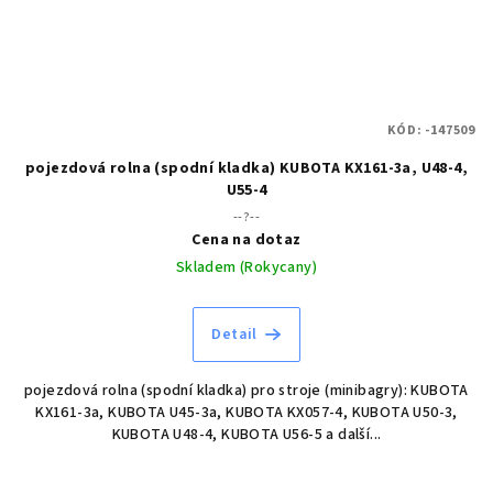
KÓD:
-147509
pojezdová rolna (spodní kladka) KUBOTA KX161-3a, U48-4,
U55-4
--?--
Cena na dotaz
Skladem (Rokycany)
Detail
pojezdová rolna (spodní kladka) pro stroje (minibagry): KUBOTA
KX161-3a, KUBOTA U45-3a, KUBOTA KX057-4, KUBOTA U50-3,
KUBOTA U48-4, KUBOTA U56-5 a další...