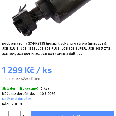
podpěrná rolna 334/R8838 (nosná kladka) pro stroje (minibagry):
JCB 51R-1, JCB 48Z1, JCB 803 PLUS, JCB 803 SUPER, JCB 8035 ZTS,
JCB 804, JCB 804 PLUS, JCB 804 SUPER a další . . .
1 299 Kč
/ ks
1 571.79 Kč včetně DPH
Měrná
Skladem (Rokycany)
(2 ks)
cena:
Můžeme doručit do:
10.8.2026
Možnosti doručení
Kód:
-201920