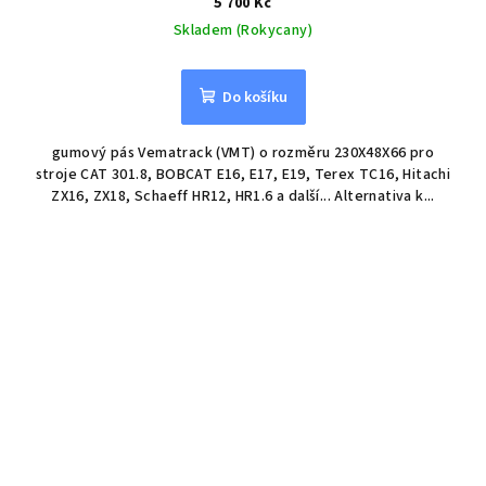
5 700 Kč
Skladem (Rokycany)
Do košíku
gumový pás Vematrack (VMT) o rozměru 230X48X66 pro
stroje CAT 301.8, BOBCAT E16, E17, E19, Terex TC16, Hitachi
ZX16, ZX18, Schaeff HR12, HR1.6 a další... Alternativa k...