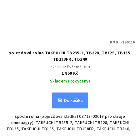
KÓD:
-190116
pojezdová rolna TAKEUCHI TB235-2, TB228, TB125, TB135,
TB138FR, TB240
2 238.50 Kč včetně DPH
1 850 Kč
Skladem (Rokycany)
Do košíku
spodní rolna (pojezdová kladka) 03713-00013 pro stroje
(minibagry): TAKEUCHI TB235-2, TAKEUCHI TB228, TAKEUCHI
TB125, TAKEUCHI TB135, TAKEUCHI TB138FR, TAKEUCHI TB240,...