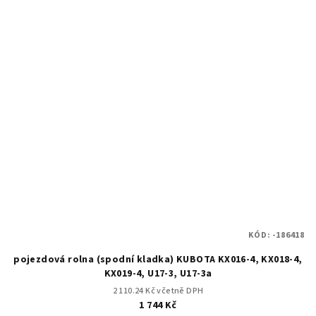
KÓD:
-186418
pojezdová rolna (spodní kladka) KUBOTA KX016-4, KX018-4,
KX019-4, U17-3, U17-3a
2 110.24 Kč včetně DPH
1 744 Kč