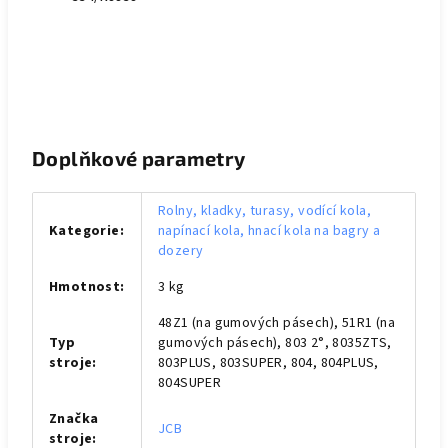
Doplňkové parametry
Rolny, kladky, turasy, vodící kola,
Kategorie
:
napínací kola, hnací kola na bagry a
dozery
Hmotnost
:
3 kg
48Z1 (na gumových pásech), 51R1 (na
Typ
gumových pásech), 803 2°, 8035ZTS,
stroje
:
803PLUS, 803SUPER, 804, 804PLUS,
804SUPER
Značka
JCB
stroje
: