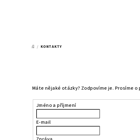
Přejít
na
obsah
/
KONTAKTY
DOMŮ
Máte nějaké otázky? Zodpovíme je. Prosíme o p
Jméno a příjmení
E-mail
Zpráva