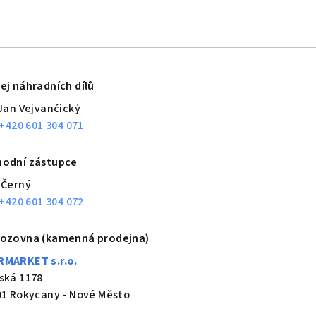
ej náhradních dílů
 Jan Vejvančický
 +420 601 304 071
odní zástupce
 Černý
 +420 601 304 072
ozovna (kamenná prodejna)
MARKET s.r.o.
ská 1178
01 Rokycany - Nové Město