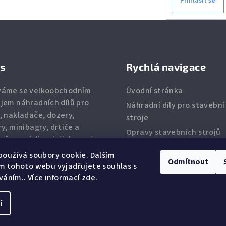
Přihlásit se
ás
Rychlá navigace
váme se velkoobchodním
Úvodní stránka
jem náhradních dílů pro
Náhradní díly pro stavební
, nakladače, dozery,
stroje
ry, minibagry, drtiče
a
Opravy stavebních strojů
eň provádíme jejich servis.
Kontakty
zíme
zuby
,
břity
,
filtry
,
oužívá soubory cookie. Dalším
Odmítnout
zkové díly
a ostatní
m tohoto webu vyjadřujete souhlas s
dní díly.
íváním.. Více informací
zde
.
í
Copyright 2026
Ba