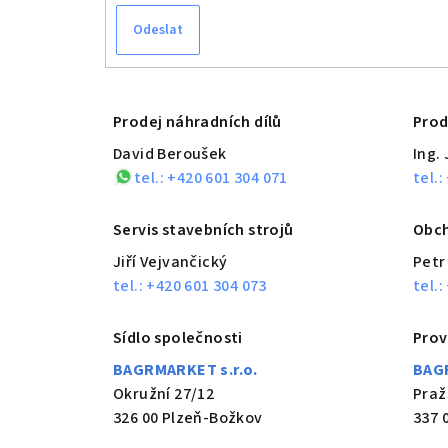
Odeslat
Prodej náhradních dílů
Prod
David Beroušek
Ing.
tel.: +420 601 304 071
tel.:
Servis stavebních strojů
Obch
Jiří Vejvančický
Petr
tel.: +420 601 304 073
tel.:
Sídlo společnosti
Prov
BAGRMARKET s.r.o.
BAGR
Okružní 27/12
Praž
326 00 Plzeň-Božkov
337 