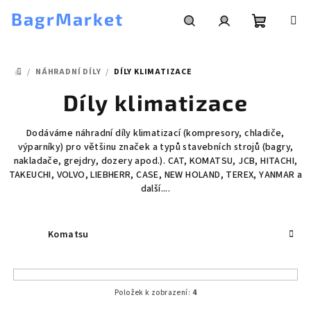
Přejít
BagrMarket
na
obsah
Nákupní
Hledat
Přihlášení
/
NÁHRADNÍ DÍLY
/
DÍLY KLIMATIZACE
košík
DOMŮ
Díly klimatizace
Dodáváme náhradní díly klimatizací (kompresory, chladiče,
výparníky) pro většinu značek a typů stavebních strojů (bagry,
nakladače, grejdry, dozery apod.). CAT, KOMATSU, JCB, HITACHI,
TAKEUCHI, VOLVO, LIEBHERR, CASE, NEW HOLAND, TEREX, YANMAR a
další....
Komatsu
Položek k zobrazení:
4