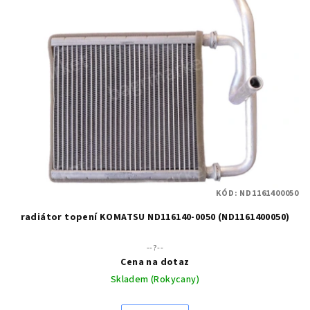
KÓD:
ND1161400050
radiátor topení KOMATSU ND116140-0050 (ND1161400050)
--?--
Cena na dotaz
Skladem (Rokycany)