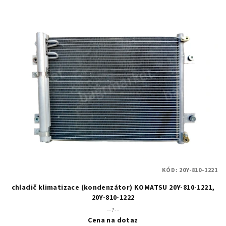
V
ý
p
i
s
p
r
o
d
u
k
t
KÓD:
20Y-810-1221
ů
chladič klimatizace (kondenzátor) KOMATSU 20Y-810-1221,
20Y-810-1222
--?--
Cena na dotaz