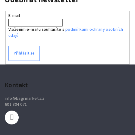
d
a
E-mail
c
í
Vložením e-mailu souhlasíte s
podmínkami ochrany osobních
p
údajů
r
v
k
Přihlásit se
y
v
Z
ý
á
p
p
Kontakt
i
a
s
info
@
bagrmarket.cz
u
t
601 304 071
í