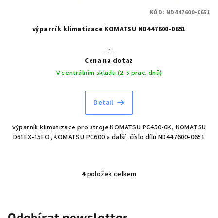
KÓD:
ND447600-0651
výparník klimatizace KOMATSU ND447600-0651
--?--
Cena na dotaz
V centrálním skladu (2-5 prac. dnů)
Detail
výparník klimatizace pro stroje KOMATSU PC450-6K, KOMATSU
D61EX-15EO, KOMATSU PC600 a další, číslo dílu ND447600-0651
4
položek celkem
O
v
l
á
Odebírat newsletter