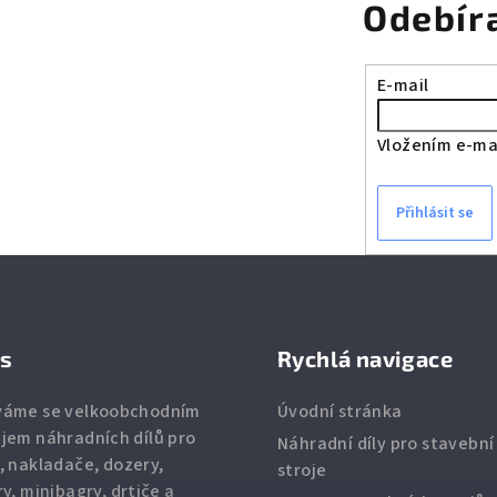
á
Odebír
c
n
í
í
E-mail
p
r
Vložením e-mai
v
k
y
Přihlásit se
v
ý
p
i
ás
Rychlá navigace
s
u
váme se velkoobchodním
Úvodní stránka
jem náhradních dílů pro
Náhradní díly pro stavební
, nakladače, dozery,
stroje
ry, minibagry, drtiče
a