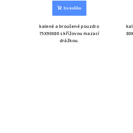
Do košíku
kalené a broušené pouzdro
ka
75X90X80 s křížovou mazací
80X
drážkou.