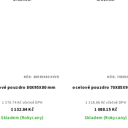
KÓD:
80X95X80 XVVD
KÓD:
70X85
ové pouzdro 80X95X80 mm
ocelové pouzdro 70X85X
1 370.74 Kč včetně DPH
1 316.66 Kč včetně DPH
1 132.84 Kč
1 088.15 Kč
Skladem (Rokycany)
Skladem (Rokycany)