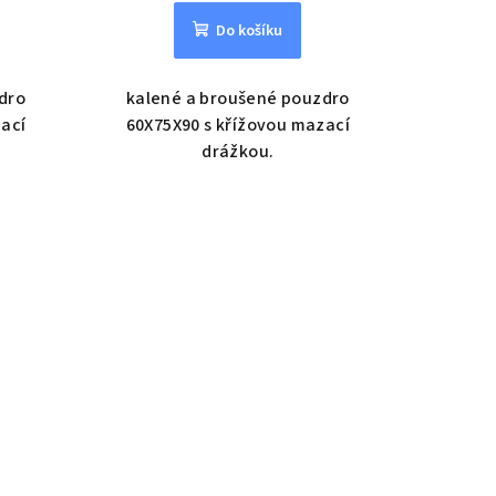
Do košíku
dro
kalené a broušené pouzdro
zací
60X75X90 s křížovou mazací
drážkou.