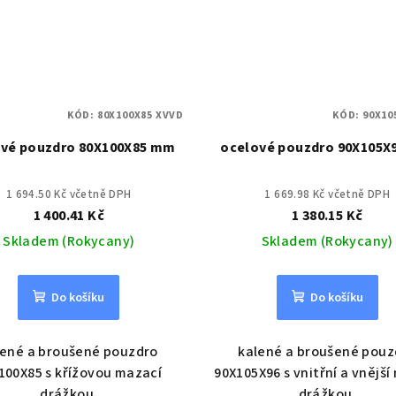
KÓD:
80X100X85 XVVD
KÓD:
90X10
vé pouzdro 80X100X85 mm
ocelové pouzdro 90X105
1 694.50 Kč včetně DPH
1 669.98 Kč včetně DPH
1 400.41 Kč
1 380.15 Kč
Skladem (Rokycany)
Skladem (Rokycany)
Do košíku
Do košíku
lené a broušené pouzdro
kalené a broušené pouz
100X85 s křížovou mazací
90X105X96 s vnitřní a vnější
drážkou.
drážkou.