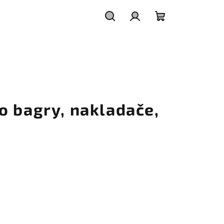
Hledat
Přihlášení
Nákupní
košík
o bagry, nakladače,