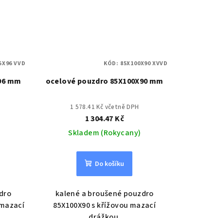
5X96 VVD
KÓD:
85X100X90 XVVD
X96 mm
ocelové pouzdro 85X100X90 mm
1 578.41 Kč včetně DPH
1 304.47 Kč
Skladem (Rokycany)
Do košíku
dro
kalené a broušené pouzdro
 mazací
85X100X90 s křížovou mazací
drážkou.