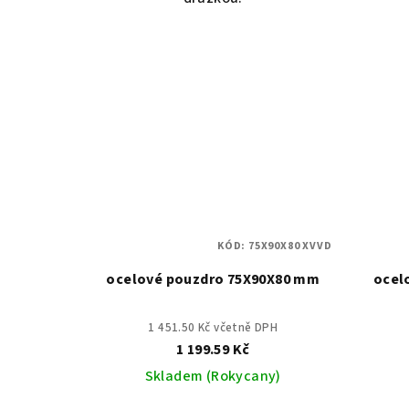
KÓD:
75X90X80 XVVD
ocelové pouzdro 75X90X80 mm
ocel
1 451.50 Kč včetně DPH
1 199.59 Kč
Skladem (Rokycany)