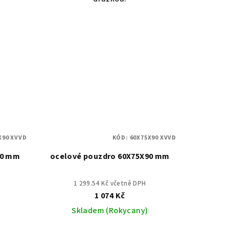
X90 XVVD
KÓD:
60X75X90 XVVD
90 mm
ocelové pouzdro 60X75X90 mm
1 299.54 Kč včetně DPH
1 074 Kč
Skladem (Rokycany)