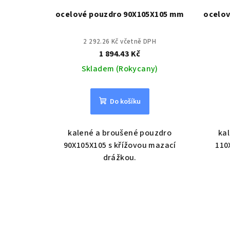
r
ocelové pouzdro 90X105X105 mm
ocelo
o
2 292.26 Kč včetně DPH
d
1 894.43 Kč
u
Skladem (Rokycany)
k
Do košíku
t
ů
kalené a broušené pouzdro
ka
90X105X105 s křížovou mazací
110
drážkou.