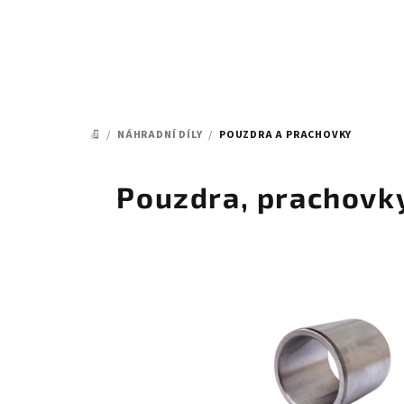
Přejít
na
obsah
/
NÁHRADNÍ DÍLY
/
POUZDRA A PRACHOVKY
DOMŮ
Pouzdra, prachovky