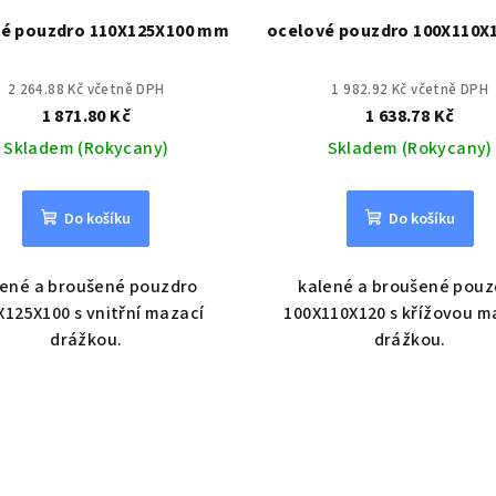
vé pouzdro 110X125X100 mm
ocelové pouzdro 100X110X
2 264.88 Kč včetně DPH
1 982.92 Kč včetně DPH
1 871.80 Kč
1 638.78 Kč
Skladem (Rokycany)
Skladem (Rokycany)
Do košíku
Do košíku
lené a broušené pouzdro
kalené a broušené pouz
X125X100 s vnitřní mazací
100X110X120 s křížovou m
drážkou.
drážkou.