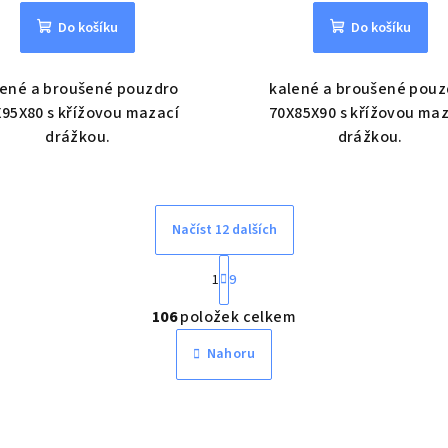
Do košíku
Do košíku
lené a broušené pouzdro
kalené a broušené pouz
95X80 s křížovou mazací
70X85X90 s křížovou ma
drážkou.
drážkou.
Načíst 12 dalších
S
1
9
t
O
r
106
položek celkem
v
á
Nahoru
n
l
k
á
o
d
v
a