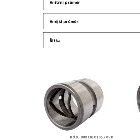
Vnitřní průměr
Vnější průměr
Šířka
V
ý
p
i
s
p
KÓD:
90X105X105 XVVD