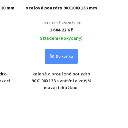
120 mm
ocelové pouzdro 90X100X133 mm
1 941.11 Kč včetně DPH
1 604.22 Kč
Skladem (Rokycany)
Do košíku
dro
kalené a broušené pouzdro
azací
90X100X133 s vnitřní a vnější
mazací drážkou.