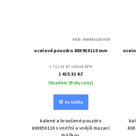
KÓD:
80X95X110 VVD
ocelové pouzdro 80X95X110 mm
ocelo
1 712.53 Kč včetně DPH
1 415.31 Kč
Skladem (Rokycany)
Do košíku
kalené a broušené pouzdro
ka
80X95X110 s vnitřní a vnější mazací
80X
drážkou.