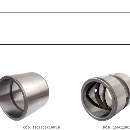
KÓD:
110X125X100 VD
KÓD:
100X110X