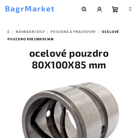
Přejít
BagrMarket
na
obsah
Nákupní
Hledat
Přihlášení
/
NÁHRADNÍ DÍLY
/
POUZDRA A PRACHOVKY
/
OCELOVÉ
košík
DOMŮ
POUZDRO 80X100X85 MM
ocelové pouzdro
80X100X85 mm