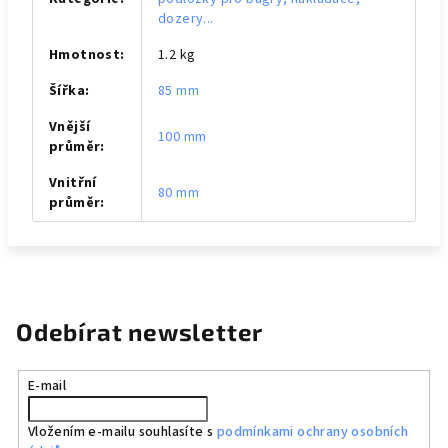
dozery...
Hmotnost
:
1.2 kg
Šířka
:
85 mm
Vnější
100 mm
průměr
:
Vnitřní
80 mm
průměr
:
Odebírat newsletter
E-mail
Vložením e-mailu souhlasíte s
podmínkami ochrany osobních