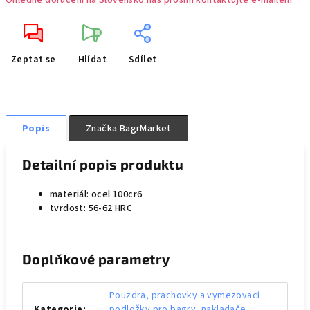
Ohledně doručení na Slovensko nás prosím kontaktujte e-mailem
Zeptat se
Hlídat
Sdílet
Popis
Značka
BagrMarket
Detailní popis produktu
materiál: ocel 100cr6
tvrdost: 56-62 HRC
Doplňkové parametry
Pouzdra, prachovky a vymezovací
Kategorie
:
podložky pro bagry, nakladače,