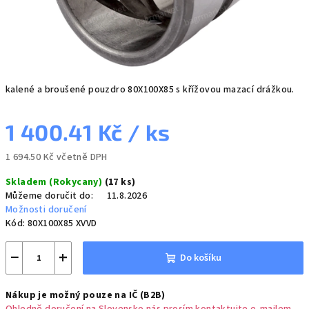
kalené a broušené pouzdro 80X100X85 s křížovou mazací drážkou.
1 400.41 Kč
/ ks
1 694.50 Kč včetně DPH
Měrná
Skladem (Rokycany)
(17 ks)
cena:
Můžeme doručit do:
11.8.2026
Možnosti doručení
Kód:
80X100X85 XVVD
−
+
Do košíku
Nákup je možný pouze na IČ (B2B)