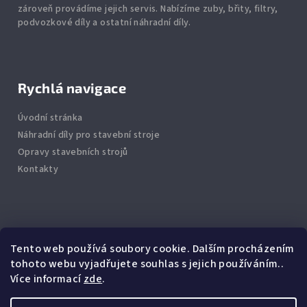
zároveň provádíme jejich servis.
Nabízíme
zuby
,
břity
,
filtry
,
podvozkové díly
a ostatní náhradní díly.
Rychlá navigace
Úvodní stránka
Náhradní díly pro stavební stroje
Opravy stavebních strojů
Kontakty
Info
Tento web používá soubory cookie. Dalším procházením
tohoto webu vyjadřujete souhlas s jejich používáním..
Jak nakupovat
Více informací
zde
.
Obchodní podmínky
Podmínky ochrany osobních údajů