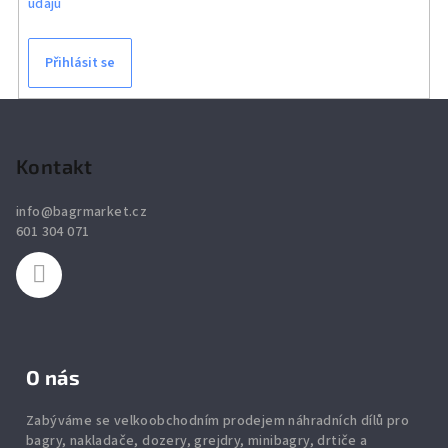
údajů
Přihlásit se
Z
á
p
Kontakt
a
info
@
bagrmarket.cz
t
601 304 071
í
O nás
Zabýváme se velkoobchodním prodejem náhradních dílů pro
bagry, nakladače, dozery, grejdry, minibagry, drtiče
a