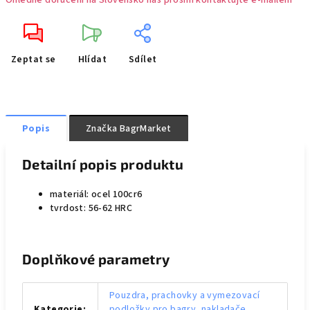
Ohledně doručení na Slovensko nás prosím kontaktujte e-mailem
Zeptat se
Hlídat
Sdílet
Popis
Značka
BagrMarket
Detailní popis produktu
materiál: ocel 100cr6
tvrdost: 56-62 HRC
Doplňkové parametry
Pouzdra, prachovky a vymezovací
Kategorie
:
podložky pro bagry, nakladače,