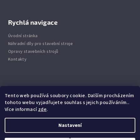
Rychlá navigace
Úvodní stránka
Náhradní díly pro stavební stroje
Opravy stavebních strojů
Kontakty
Info
Tento web používá soubory cookie. Dalším procházením
tohoto webu vyjadřujete souhlas s jejich používáním..
Jak nakupovat
Více informací
zde
.
Obchodní podmínky
Podmínky ochrany osobních údajů
Nastavení