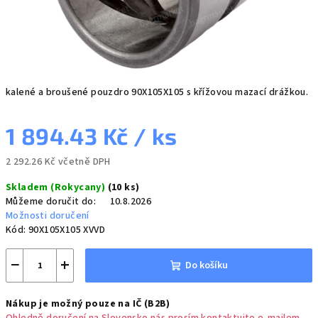
kalené a broušené pouzdro 90X105X105 s křížovou mazací drážkou.
1 894.43 Kč
/ ks
2 292.26 Kč včetně DPH
Měrná
Skladem (Rokycany)
(10 ks)
cena:
Můžeme doručit do:
10.8.2026
Možnosti doručení
Kód:
90X105X105 XVVD
−
+
Do košíku
Nákup je možný pouze na IČ (B2B)