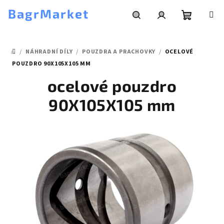
Přejít
BagrMarket
na
obsah
Nákupní
Hledat
Přihlášení
/
NÁHRADNÍ DÍLY
/
POUZDRA A PRACHOVKY
/
OCELOVÉ
košík
DOMŮ
POUZDRO 90X105X105 MM
ocelové pouzdro
90X105X105 mm