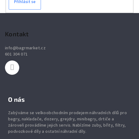
Přihlásit se
Z
á
p
Kontakt
a
info
@
bagrmarket.cz
t
601 304 071
í
O nás
Zabýváme se velkoobchodním prodejem náhradních dílů pro
bagry, nakladače, dozery, grejdry, minibagry, drtiče
a
zároveň provádíme jejich servis.
Nabízíme
zuby
,
břity
,
filtry
,
podvozkové díly
a ostatní náhradní díly.