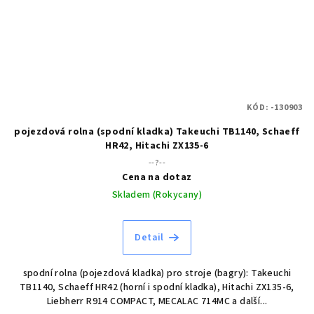
KÓD:
-130903
pojezdová rolna (spodní kladka) Takeuchi TB1140, Schaeff
HR42, Hitachi ZX135-6
--?--
Cena na dotaz
Skladem (Rokycany)
Detail
spodní rolna (pojezdová kladka) pro stroje (bagry): Takeuchi
TB1140, Schaeff HR42 (horní i spodní kladka), Hitachi ZX135-6,
Liebherr R914 COMPACT, MECALAC 714MC a další...