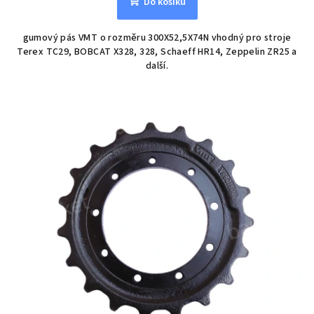
Do košíku
gumový pás VMT o rozměru 300X52,5X74N vhodný pro stroje
Terex TC29, BOBCAT X328, 328, Schaeff HR14, Zeppelin ZR25 a
další.