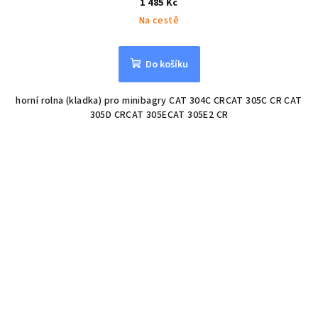
1 485 Kč
Na cestě
Do košíku
horní rolna (kladka) pro minibagry CAT 304C CRCAT 305C CR CAT
305D CRCAT 305ECAT 305E2 CR