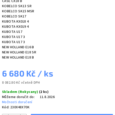
CASE CX18 B
KOBELCO SK13 SR
KOBELCO SK15 MSR
KOBELCO SK17
KUBOTA KX018 4
KUBOTA KX019 4
KUBOTA U17
KUBOTA U17 3
KUBOTA U17 3
NEW HOLLAND E16 B
NEW HOLLAND E18 SR
NEW HOLLAND E18 B
6 680 Kč
/ ks
8 082.80 Kč včetně DPH
Měrná
Skladem (Rokycany)
(2 ks)
cena:
Můžeme doručit do:
11.8.2026
Možnosti doručení
Kód:
230X48X70K