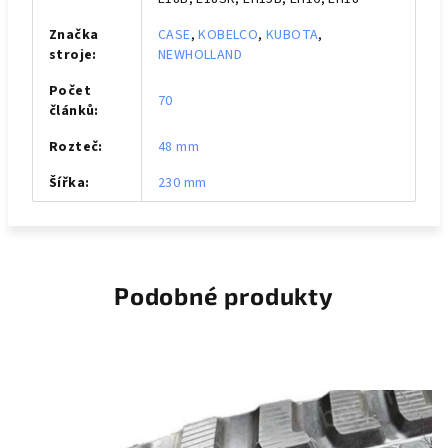
Značka
CASE
,
KOBELCO
,
KUBOTA
,
stroje
:
NEWHOLLAND
Počet
70
článků
:
Rozteč
:
48 mm
Šířka
:
230 mm
Podobné produkty