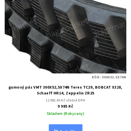
KÓD:
300X52.5X74N
gumový pás VMT 300X52,5X74N Terex TC29, BOBCAT X328,
Schaeff HR14, Zeppelin ZR25
12 081.85 Kč včetně DPH
9 985 Kč
Skladem (Rokycany)