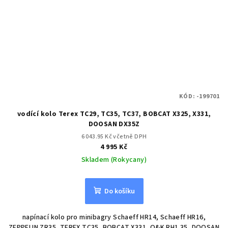
KÓD:
-199701
vodící kolo Terex TC29, TC35, TC37, BOBCAT X325, X331,
DOOSAN DX35Z
6 043.95 Kč včetně DPH
4 995 Kč
Skladem (Rokycany)
Do košíku
napínací kolo pro minibagry Schaeff HR14, Schaeff HR16,
ZEPPELIN ZR35, TEREX TC35, BOBCAT X331, O&K RH1.35, DOOSAN