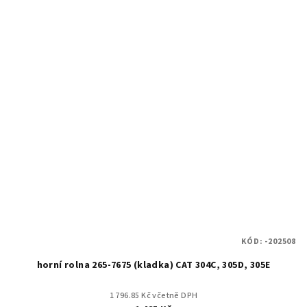
KÓD:
-202508
horní rolna 265-7675 (kladka) CAT 304C, 305D, 305E
1 796.85 Kč včetně DPH