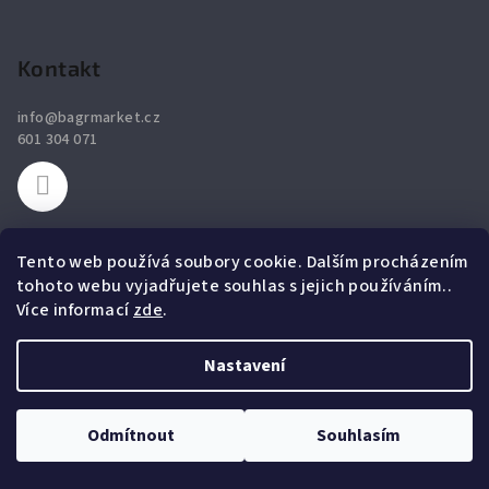
Z
á
p
Kontakt
a
info
@
bagrmarket.cz
t
601 304 071
í
Tento web používá soubory cookie. Dalším procházením
tohoto webu vyjadřujete souhlas s jejich používáním..
O nás
Více informací
zde
.
Zabýváme se velkoobchodním prodejem náhradních dílů pro
Nastavení
bagry, nakladače, dozery, grejdry, minibagry, drtiče
a
zároveň provádíme jejich servis.
Nabízíme
zuby
,
břity
,
filtry
,
podvozkové díly
a ostatní náhradní díly.
Odmítnout
Souhlasím