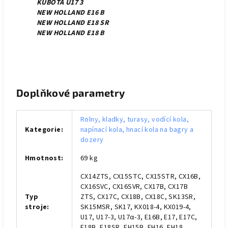
KUBOTA U17 3
NEW HOLLAND E16 B
NEW HOLLAND E18 SR
NEW HOLLAND E18 B
Doplňkové parametry
Rolny, kladky, turasy, vodící kola,
Kategorie
:
napínací kola, hnací kola na bagry a
dozery
Hmotnost
:
69 kg
CX14ZTS, CX15STC, CX15STR, CX16B,
CX16SVC, CX16SVR, CX17B, CX17B
Typ
ZTS, CX17C, CX18B, CX18C, SK13SR,
stroje
:
SK15MSR, SK17, KX018-4, KX019-4,
U17, U17-3, U17α-3, E16B, E17, E17C,
E18B, E18SR, EH15B, EH16, EH18