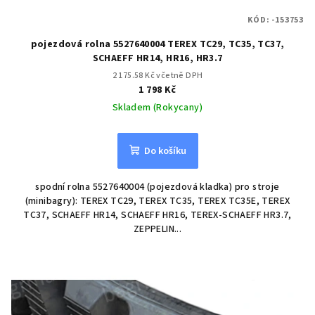
KÓD:
-153753
pojezdová rolna 5527640004 TEREX TC29, TC35, TC37,
SCHAEFF HR14, HR16, HR3.7
2 175.58 Kč včetně DPH
1 798 Kč
Skladem (Rokycany)
Do košíku
spodní rolna 5527640004 (pojezdová kladka) pro stroje
(minibagry): TEREX TC29, TEREX TC35, TEREX TC35E, TEREX
TC37, SCHAEFF HR14, SCHAEFF HR16, TEREX-SCHAEFF HR3.7,
ZEPPELIN...