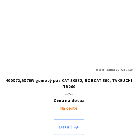
KÓD:
400X72.5X76W
400X72,5X76W gumový pás CAT 305E2, BOBCAT E60, TAKEUCHI
TB260
--?--
Cena na dotaz
Na cestě
Detail