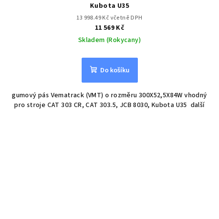
Kubota U35
13 998.49 Kč včetně DPH
11 569 Kč
Skladem (Rokycany)
Do košíku
gumový pás Vematrack (VMT) o rozměru 300X52,5X84W vhodný
pro stroje CAT 303 CR, CAT 303.5, JCB 8030, Kubota U35 další