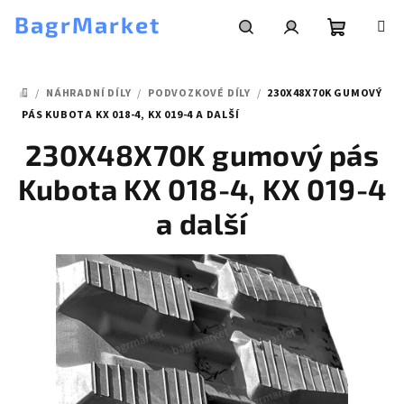
Přejít
BagrMarket
na
obsah
Nákupní
Hledat
Přihlášení
/
NÁHRADNÍ DÍLY
/
PODVOZKOVÉ DÍLY
/
230X48X70K GUMOVÝ
košík
DOMŮ
PÁS KUBOTA KX 018-4, KX 019-4 A DALŠÍ
230X48X70K gumový pás
Kubota KX 018-4, KX 019-4
a další