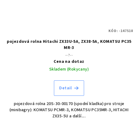
KÓD:
-147518
pojezdová rolna Hitachi ZX33U-5A, ZX38-5A, KOMATSU PC35
MR-3
--?--
Cena na dotaz
Skladem (Rokycany)
Detail
pojezdová rolna 20S-30-00170 (spodní kladka) pro stroje
(minibagry): KOMATSU PCMR-3, KOMATSU PC35MR-3, HITACHI
ZX35-5U a další....