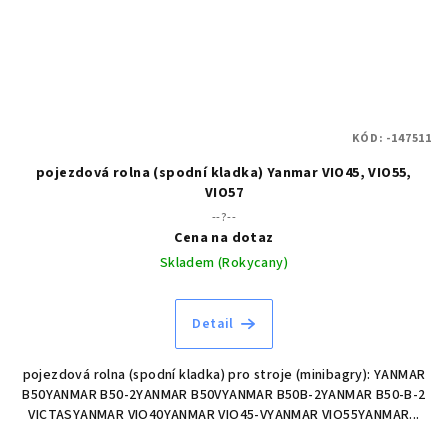
KÓD:
-147511
pojezdová rolna (spodní kladka) Yanmar VIO45, VIO55,
VIO57
--?--
Cena na dotaz
Skladem (Rokycany)
Detail
pojezdová rolna (spodní kladka) pro stroje (minibagry): YANMAR
B50YANMAR B50-2YANMAR B50VYANMAR B50B-2YANMAR B50-B-2
VICTASYANMAR VIO40YANMAR VIO45-VYANMAR VIO55YANMAR...