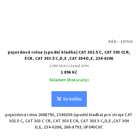
KÓD:
-147515
pojezdová rolna (spodní kladka) CAT 302.5 C, CAT 303 CCR,
ECR, CAT 303.5 C,D,E ,CAT 304 D,E, 234-6206
2 294.16 Kč včetně DPH
1 896 Kč
Skladem (Rokycany)
Do košíku
pojezdová rolna 2668793, 2346206 (spodní kladka) pro stroje CAT
302.5 C, CAT 303 C CR, CAT 303 E CR, CAT 303.5 C,D,E ,CAT 304
D,E, 234-6206, 266-8793, UF040C0C