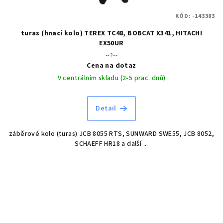
KÓD:
-143383
turas (hnací kolo) TEREX TC48, BOBCAT X341, HITACHI
EX50UR
--?--
Cena na dotaz
V centrálním skladu (2-5 prac. dnů)
Detail
záběrové kolo (turas) JCB 8055 RTS, SUNWARD SWE55, JCB 8052,
SCHAEFF HR18 a další ...