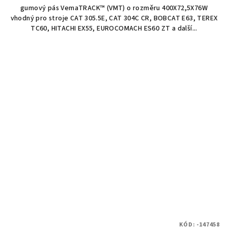
gumový pás VemaTRACK™ (VMT) o rozměru 400X72,5X76W
vhodný pro stroje CAT 305.5E, CAT 304C CR, BOBCAT E63, TEREX
TC60, HITACHI EX55, EUROCOMACH ES60 ZT a další...
KÓD:
-147458