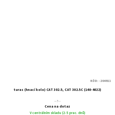
KÓD:
-204911
turas (hnací kolo) CAT 302.5, CAT 302.5C (140-4022)
--?--
Cena na dotaz
V centrálním skladu (2-5 prac. dnů)