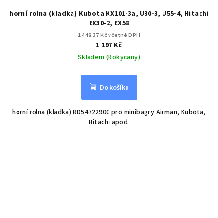
horní rolna (kladka) Kubota KX101-3a, U30-3, U55-4, Hitachi
EX30-2, EX58
1 448.37 Kč včetně DPH
1 197 Kč
Skladem (Rokycany)
Do košíku
horní rolna (kladka) RD54722900 pro minibagry Airman, Kubota,
Hitachi apod.