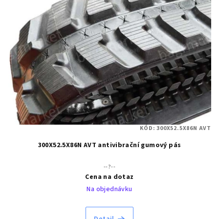
KÓD:
300X52.5X86N AVT
300X52.5X86N AVT antivibrační gumový pás
--?--
Cena na dotaz
Na objednávku
Detail