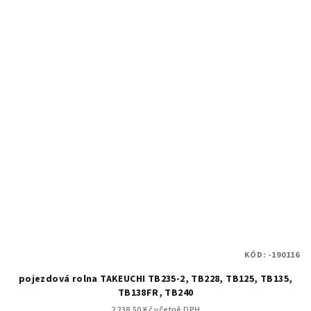
KÓD:
-190116
pojezdová rolna TAKEUCHI TB235-2, TB228, TB125, TB135,
TB138FR, TB240
2 238.50 Kč včetně DPH