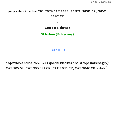
KÓD:
-202419
pojezdová rolna 265-7674 CAT 305E, 305E2, 305D CR, 305C,
304C CR
--?--
Cena na dotaz
Skladem (Rokycany)
Detail
pojezdová rolna 2657674 (spodní kladka) pro stroje (minibagry):
CAT 305.5E, CAT 305.5E2 CR, CAT 305D CR, CAT 304C CR a další...