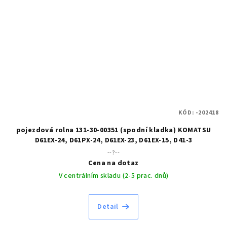
KÓD:
-202418
pojezdová rolna 131-30-00351 (spodní kladka) KOMATSU
D61EX-24, D61PX-24, D61EX-23, D61EX-15, D41-3
--?--
Cena na dotaz
V centrálním skladu (2-5 prac. dnů)
Detail