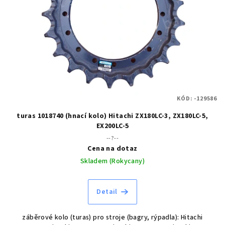
KÓD:
-129586
turas 1018740 (hnací kolo) Hitachi ZX180LC-3, ZX180LC-5,
EX200LC-5
--?--
Cena na dotaz
Skladem (Rokycany)
Detail
záběrové kolo (turas) pro stroje (bagry, rýpadla): Hitachi