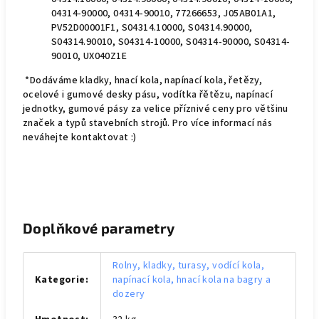
04314-90000, 04314-90010, 77266653, J05AB01A1,
PV52D00001F1, S04314.10000, S04314.90000,
S04314.90010, S04314-10000, S04314-90000, S04314-
90010, UX040Z1E
*Dodáváme kladky, hnací kola, napínací kola, řetězy,
ocelové i gumové desky pásu, vodítka řětězu, napínací
jednotky, gumové pásy za velice příznivé ceny pro většinu
značek a typů stavebních strojů. Pro více informací nás
neváhejte kontaktovat :)
Doplňkové parametry
Rolny, kladky, turasy, vodící kola,
Kategorie
:
napínací kola, hnací kola na bagry a
dozery