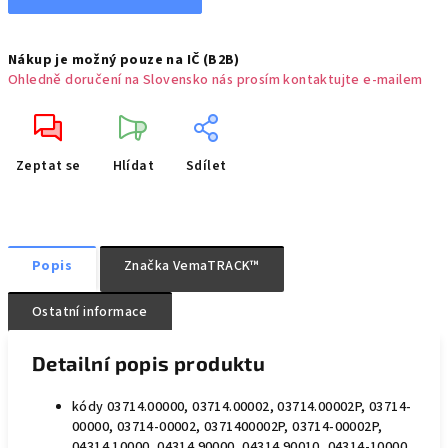
Nákup je možný pouze na IČ (B2B)
Ohledně doručení na Slovensko nás prosím kontaktujte e-mailem
Zeptat se
Hlídat
Sdílet
Popis
Značka
VemaTRACK™
Ostatní informace
Detailní popis produktu
kódy 03714.00000, 03714.00002, 03714.00002P, 03714-
00000, 03714-00002, 0371400002P, 03714-00002P,
04314.10000, 04314.90000, 04314.90010, 04314-10000,