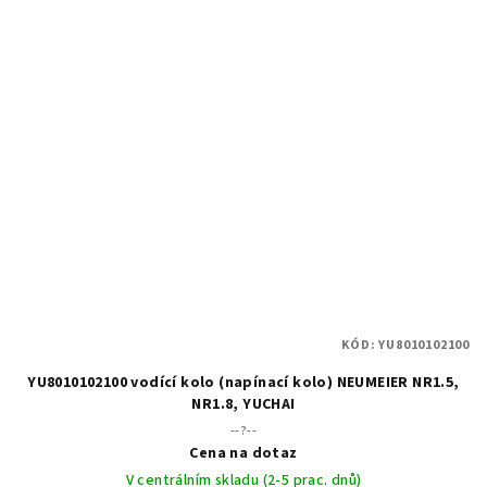
KÓD:
YU8010102100
YU8010102100 vodící kolo (napínací kolo) NEUMEIER NR1.5,
NR1.8, YUCHAI
--?--
Cena na dotaz
V centrálním skladu (2-5 prac. dnů)