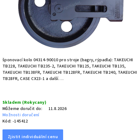
šponovací kolo 04314-90010 pro stroje (bagry, rýpadla): TAKEUCHI
TB228, TAKEUCHI TB235-2, TAKEUCHI TB125, TAKEUCHI TB135,
TAKEUCHI TB138FR, TAKEUCHI TB128FR, TAKEUCHI TB240, TAKEUCHI
TB28FR, CASE CX23-1 a další. . .
Měrná
Skladem (Rokycany)
cena:
Můžeme doručit do:
11.8.2026
Možnosti doručení
Kód:
-145412
Zjistit individuální cenu