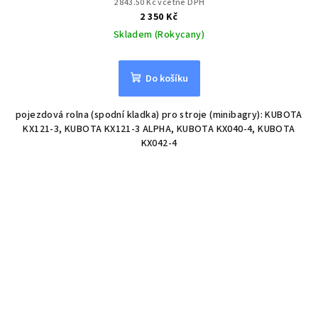
2 843.50 Kč včetně DPH
2 350 Kč
Skladem (Rokycany)
Do košíku
pojezdová rolna (spodní kladka) pro stroje (minibagry): KUBOTA
KX121-3, KUBOTA KX121-3 ALPHA, KUBOTA KX040-4, KUBOTA
KX042-4