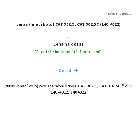
KÓD:
-204911
turas (hnací kolo) CAT 302.5, CAT 302.5C (140-4022)
--?--
Cena na dotaz
V centrálním skladu (2-5 prac. dnů)
Detail
turas (hnací kolo) pro stavební stroje CAT 302.5, CAT 302.5C č dílu
140-4022, 1404022