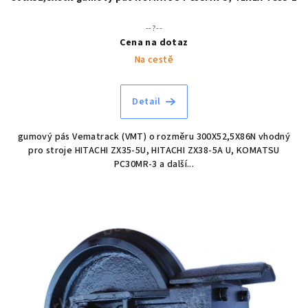
--?--
Cena na dotaz
Na cestě
Detail
gumový pás Vematrack (VMT) o rozměru 300X52,5X86N vhodný
pro stroje HITACHI ZX35-5U, HITACHI ZX38-5A U, KOMATSU
PC30MR-3 a další...