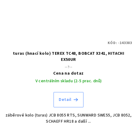
KÓD:
-143383
turas (hnací kolo) TEREX TC48, BOBCAT X341, HITACHI
EX50UR
--?--
Cena na dotaz
V centrálním skladu (2-5 prac. dnů)
Detail
záběrové kolo (turas) JCB 8055 RTS, SUNWARD SWE55, JCB 8052,
SCHAEFF HR18 a další ...