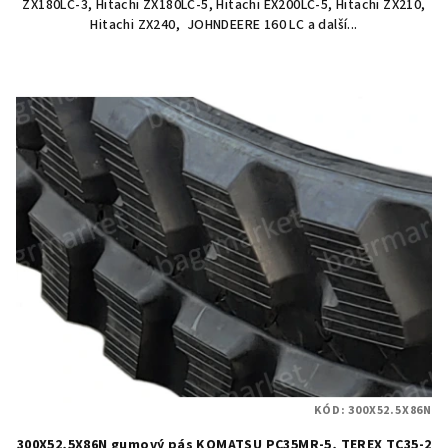
ZX180LC-3, Hitachi ZX180LC-5, Hitachi EX200LC-5, Hitachi ZX210,
Hitachi ZX240, JOHNDEERE 160 LC a další...
KÓD:
300X52.5X86N
300X52,5X86N gumový pás KOMATSU PC35MR-5, TEREX TC35-2