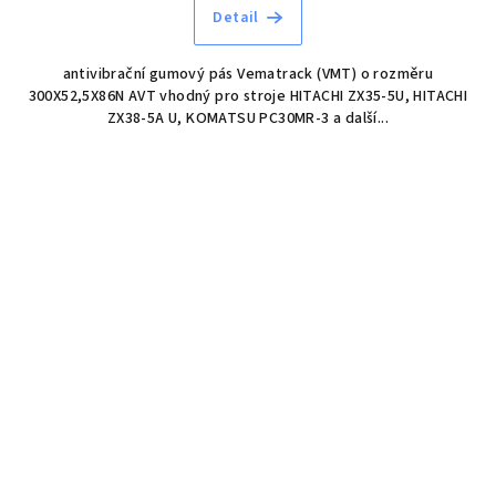
Detail
antivibrační gumový pás Vematrack (VMT) o rozměru
300X52,5X86N AVT vhodný pro stroje HITACHI ZX35-5U, HITACHI
ZX38-5A U, KOMATSU PC30MR-3 a další...