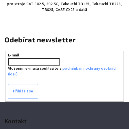
pro stroje CAT 302.5, 302.5C, Takeuchi TB125, Takeuchi TB228,
TB025, CASE CX28 a další
Odebírat newsletter
E-mail
Vložením e-mailu souhlasíte s
podmínkami ochrany osobních
údajů
Přihlásit se
Z
á
p
Kontakt