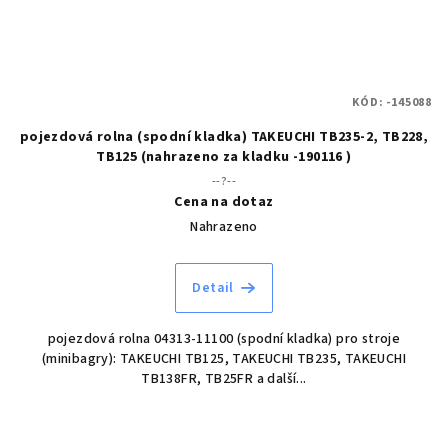
KÓD:
-145088
pojezdová rolna (spodní kladka) TAKEUCHI TB235-2, TB228,
TB125 (nahrazeno za kladku -190116 )
--?--
Cena na dotaz
Nahrazeno
Detail
pojezdová rolna 04313-11100 (spodní kladka) pro stroje
(minibagry): TAKEUCHI TB125, TAKEUCHI TB235, TAKEUCHI
TB138FR, TB25FR a další...