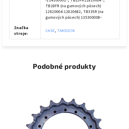
-124100002~, TB25FR12810004~,
TB28FR (na gumových pásech)
12820004-12820682, TB335R (na
gumových pásech) 135300008~
Značka
CASE
,
TAKEUCHI
stroje
:
Podobné produkty