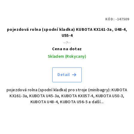
KÓD:
-147509
pojezdová rolna (spodní kladka) KUBOTA KX161-3a, U48-4,
U55-4
--?--
Cena na dotaz
Skladem (Rokycany)
Detail
pojezdová rolna (spodní kladka) pro stroje (minibagry): KUBOTA
KX161-3a, KUBOTA U45-3a, KUBOTA KX057-4, KUBOTA U50-3,
KUBOTA U48-4, KUBOTA U56-5 a další...