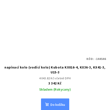
KÓD:
-144546
napínací kolo (vodící kolo) Kubota KX016-4, KX36-3, KX41-3,
U15-3
4 043.82 Kč včetně DPH
3 342 Kč
Skladem (Rokycany)
Do košíku