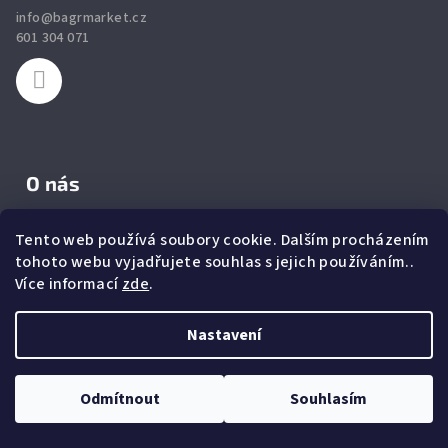
a
info
@
bagrmarket.cz
t
601 304 071
í
O nás
Zabýváme se velkoobchodním prodejem náhradních dílů pro
Tento web používá soubory cookie. Dalším procházením
bagry, nakladače, dozery, grejdry, minibagry, drtiče
a
tohoto webu vyjadřujete souhlas s jejich používáním..
zároveň provádíme jejich servis.
Nabízíme
zuby
,
břity
,
filtry
,
Více informací
zde
.
podvozkové díly
a ostatní náhradní díly.
Nastavení
Rychlá navigace
Odmítnout
Souhlasím
Úvodní stránka