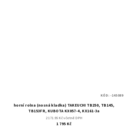
KÓD:
-145089
horní rolna (nosná kladka) TAKEUCHI TB250, TB145,
TB153FR, KUBOTA KX057-4, KX161-3a
2 171.95 Kč včetně DPH
1 795 Kč