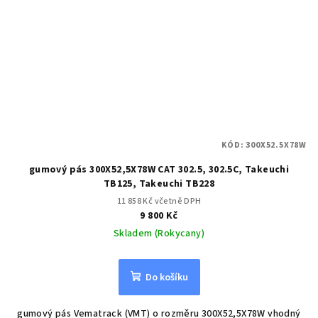
KÓD:
300X52.5X78W
gumový pás 300X52,5X78W CAT 302.5, 302.5C, Takeuchi
TB125, Takeuchi TB228
11 858 Kč včetně DPH
9 800 Kč
Skladem (Rokycany)
Do košíku
gumový pás Vematrack (VMT) o rozměru 300X52,5X78W vhodný