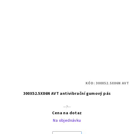
KÓD:
300X52.5X86N AVT
300X52.5X86N AVT antivibrační gumový pás
--?--
Cena na dotaz
Na objednávku