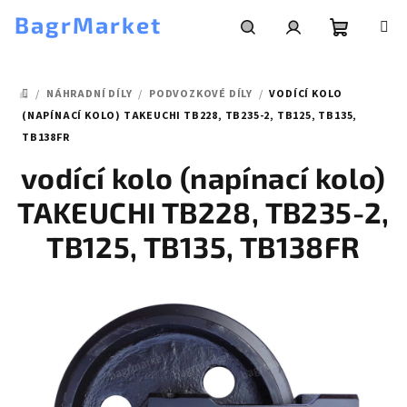
Přejít
BagrMarket
na
obsah
Nákupní
Hledat
Přihlášení
/
NÁHRADNÍ DÍLY
/
PODVOZKOVÉ DÍLY
/
VODÍCÍ KOLO
košík
DOMŮ
(NAPÍNACÍ KOLO) TAKEUCHI TB228, TB235-2, TB125, TB135,
TB138FR
vodící kolo (napínací kolo)
TAKEUCHI TB228, TB235-2,
TB125, TB135, TB138FR