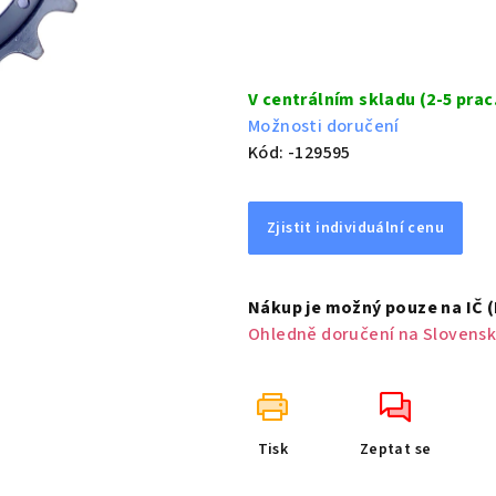
Měrná
cena:
V centrálním skladu (2-5 prac
Možnosti doručení
Kód:
-129595
Zjistit individuální cenu
Nákup je možný pouze na IČ 
Ohledně doručení na Slovensk
Tisk
Zeptat se