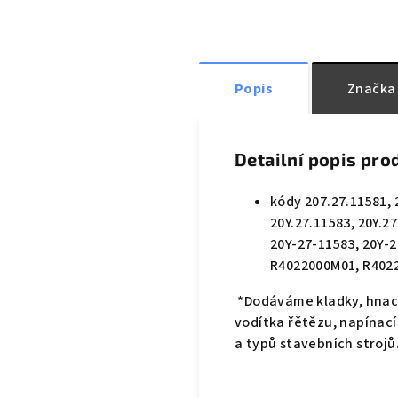
Popis
Značka
Detailní popis pro
kódy 207.27.11581, 
20Y.27.11583, 20Y.2
20Y-27-11583, 20Y-
R4022000M01, R402
*Dodáváme kladky, hnací 
vodítka řětězu, napínací
a typů stavebních strojů