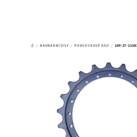
Přejít
na
obsah
/
NÁHRADNÍ DÍLY
/
PODVOZKOVÉ DÍLY
/
20Y-27-115
DOMŮ