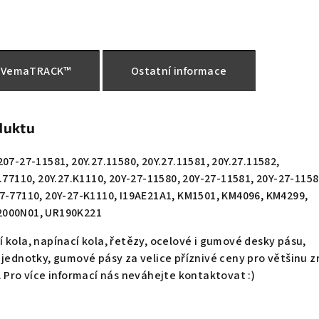
VemaTRACK™
Ostatní informace
duktu
207-27-11581, 20Y.27.11580, 20Y.27.11581, 20Y.27.11582,
7.77110, 20Y.27.K1110, 20Y-27-11580, 20Y-27-11581, 20Y-27-1158
27-77110, 20Y-27-K1110, I19AE21A1, KM1501, KM4096, KM4299,
2000N01, UR190K221
kola, napínací kola, řetězy, ocelové i gumové desky pásu,
 jednotky, gumové pásy za velice příznivé ceny pro většinu 
. Pro více informací nás neváhejte kontaktovat :)