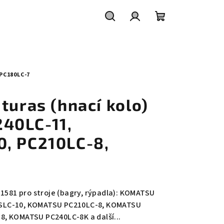
Hledat
Přihlášení
Nákupní
košík
PC180LC-7
turas (hnací kolo)
40LC-11,
, PC210LC-8,
11581 pro stroje (bagry, rýpadla): KOMATSU
SLC-10, KOMATSU PC210LC-8, KOMATSU
, KOMATSU PC240LC-8K a další...