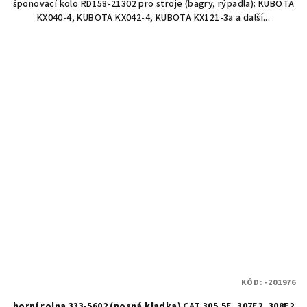
šponovací kolo RD158-21302 pro stroje (bagry, rýpadla): KUBOTA
KX040-4, KUBOTA KX042-4, KUBOTA KX121-3a a další...
KÓD:
-201976
horní rolna 333-5602 (nosná kladka) CAT 305.5E, 307E2, 308E2