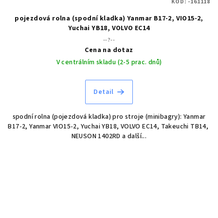
KÓD:
-161118
pojezdová rolna (spodní kladka) Yanmar B17-2, VIO15-2,
Yuchai YB18, VOLVO EC14
--?--
Cena na dotaz
V centrálním skladu (2-5 prac. dnů)
Detail
spodní rolna (pojezdová kladka) pro stroje (minibagry): Yanmar
B17-2, Yanmar VIO15-2, Yuchai YB18, VOLVO EC14, Takeuchi TB14,
NEUSON 1402RD a další...