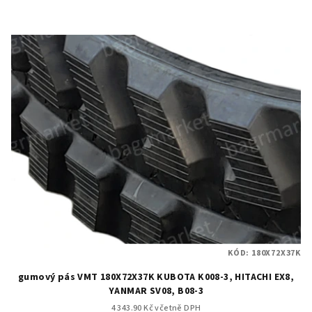
KÓD:
180X72X37K
gumový pás VMT 180X72X37K KUBOTA K008-3, HITACHI EX8,
YANMAR SV08, B08-3
4 343.90 Kč včetně DPH