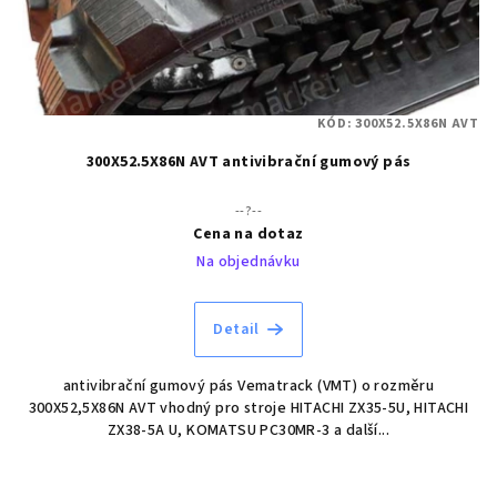
KÓD:
300X52.5X86N AVT
300X52.5X86N AVT antivibrační gumový pás
--?--
Cena na dotaz
Na objednávku
Detail
antivibrační gumový pás Vematrack (VMT) o rozměru
300X52,5X86N AVT vhodný pro stroje HITACHI ZX35-5U, HITACHI
ZX38-5A U, KOMATSU PC30MR-3 a další...