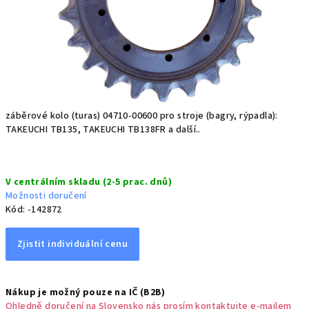
záběrové kolo (turas) 04710-00600 pro stroje (bagry, rýpadla):
TAKEUCHI TB135, TAKEUCHI TB138FR a další..
Měrná
V centrálním skladu (2-5 prac. dnů)
cena:
Možnosti doručení
Kód:
-142872
Zjistit individuální cenu
Nákup je možný pouze na IČ (B2B)
Ohledně doručení na Slovensko nás prosím kontaktujte e-mailem