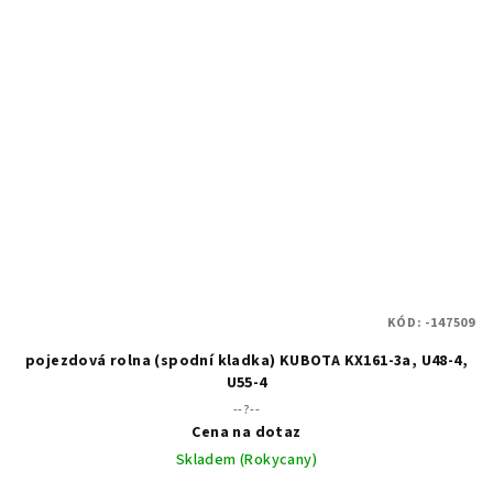
KÓD:
-147509
pojezdová rolna (spodní kladka) KUBOTA KX161-3a, U48-4,
U55-4
--?--
Cena na dotaz
Skladem (Rokycany)