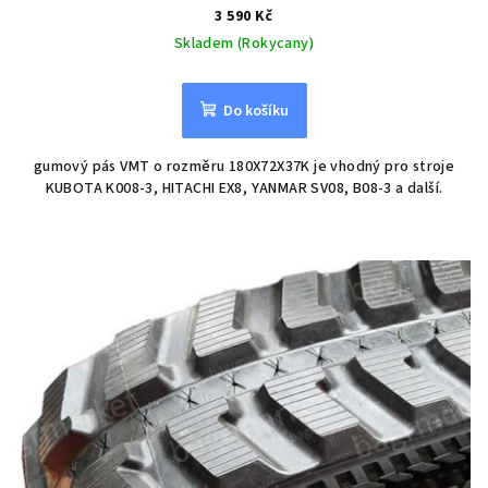
3 590 Kč
Skladem (Rokycany)
Do košíku
gumový pás VMT o rozměru 180X72X37K je vhodný pro stroje
KUBOTA K008-3, HITACHI EX8, YANMAR SV08, B08-3 a další.