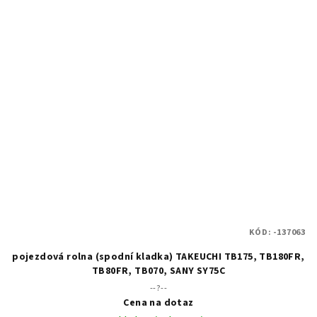
KÓD:
-137063
pojezdová rolna (spodní kladka) TAKEUCHI TB175, TB180FR,
TB80FR, TB070, SANY SY75C
--?--
Cena na dotaz