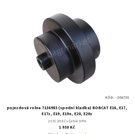
KÓD:
-206735
pojezdová rolna 7136983 (spodní kladka) BOBCAT E16, E17,
E17z, E19, E19e, E20, E20z
2 335.30 Kč včetně DPH
1 930 Kč