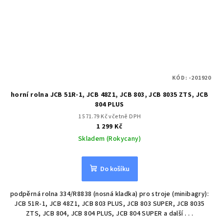
KÓD:
-201920
horní rolna JCB 51R-1, JCB 48Z1, JCB 803, JCB 8035 ZTS, JCB
804 PLUS
1 571.79 Kč včetně DPH
1 299 Kč
Skladem (Rokycany)
Do košíku
podpěrná rolna 334/R8838 (nosná kladka) pro stroje (minibagry):
JCB 51R-1, JCB 48Z1, JCB 803 PLUS, JCB 803 SUPER, JCB 8035
ZTS, JCB 804, JCB 804 PLUS, JCB 804 SUPER a další . . .