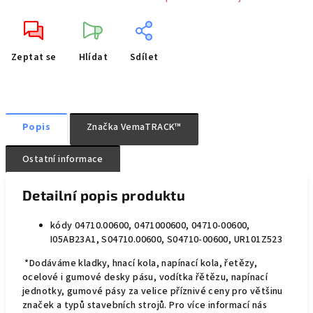
Zeptat se
Hlídat
Sdílet
Popis
Značka
VemaTRACK™
Ostatní informace
Detailní popis produktu
kódy 04710.00600, 0471000600, 04710-00600,
I05AB23A1, S04710.00600, S04710-00600, UR101Z523
*Dodáváme kladky, hnací kola, napínací kola, řetězy,
ocelové i gumové desky pásu, vodítka řětězu, napínací
jednotky, gumové pásy za velice příznivé ceny pro většinu
značek a typů stavebních strojů. Pro více informací nás