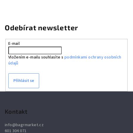
Odebírat newsletter
E-mail
Vložením e-mailu souhlasíte s
podmínkami ochrany osobních
údajů
Přihlásit se
Z
á
p
Kontakt
a
info
@
bagrmarket.cz
t
601 304 071