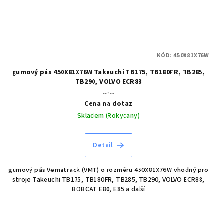
KÓD:
450X81X76W
gumový pás 450X81X76W Takeuchi TB175, TB180FR, TB285,
TB290, VOLVO ECR88
--?--
Cena na dotaz
Skladem (Rokycany)
Detail
gumový pás Vematrack (VMT) o rozměru 450X81X76W vhodný pro
stroje Takeuchi TB175, TB180FR, TB285, TB290, VOLVO ECR88,
BOBCAT E80, E85 a další