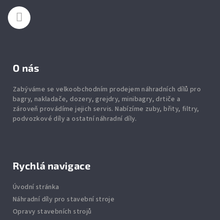
í
O nás
Zabýváme se velkoobchodním prodejem náhradních dílů pro
bagry, nakladače, dozery, grejdry, minibagry, drtiče
a
zároveň provádíme jejich servis.
Nabízíme
zuby
,
břity
,
filtry
,
podvozkové díly
a ostatní náhradní díly.
Rychlá navigace
Úvodní stránka
Náhradní díly pro stavební stroje
Opravy stavebních strojů