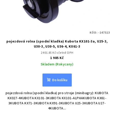
KÓD:
-147513
pojezdová rolna (spodní kladka) Kubota KX101-3a, U25-3,
U30-3, U30-5, U36-4, KX61-3
2 401.85 Kč včetně DPH
1 985 Kč
Skladem (Rokycany)
Do košíku
pojezdová rolna (spodní kladka) pro stroje (minibagry): KUBOTA
KX027-4KUBOTA KX101-3KUBOTA KX101-ALPHAKUBOTA KX61-
3KUBOTA KX71-3KUBOTA KX91-3KUBOTA U25-3KUBOTA U27-
4KUBOTA...