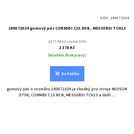
KÓD:
180X72X34
180X72X34 gumový pás CORMIDI C13.80 B, MESSERSI TCH13
2 877.38 Kč včetně DPH
2 378 Kč
Skladem (Rokycany)
Do košíku
gumový pás o rozměru 180X72X34 je vhodný pro stroje NEUSON
DT08, CORMIDI C13.80 B, MESSERSI TCH13 a další ...