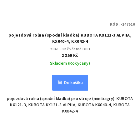
KÓD:
-147510
pojezdová rolna (spodní kladka) KUBOTA KX121-3 ALPHA,
KX040-4, KX042-4
2 843.50 Kč včetně DPH
2 350 Kč
Skladem (Rokycany)
Do košíku
pojezdová rolna (spodní kladka) pro stroje (minibagry): KUBOTA
KX121-3, KUBOTA KX121-3 ALPHA, KUBOTA KX040-4, KUBOTA
KX042-4