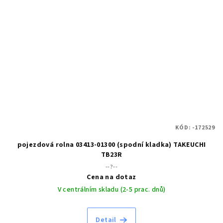
KÓD:
-172529
pojezdová rolna 03413-01300 (spodní kladka) TAKEUCHI
TB23R
--?--
Cena na dotaz
V centrálním skladu (2-5 prac. dnů)
Detail