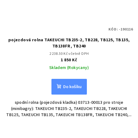
KÓD:
-190116
pojezdová rolna TAKEUCHI TB235-2, TB228, TB125, TB135,
TB138FR, TB240
2 238.50 Kč včetně DPH
1 850 Kč
Skladem (Rokycany)
Do košíku
spodní rolna (pojezdová kladka) 03713-00013 pro stroje
(minibagry): TAKEUCHI TB235-2, TAKEUCHI TB228, TAKEUCHI
TB125, TAKEUCHI TB135, TAKEUCHI TB138FR, TAKEUCHI TB240,...