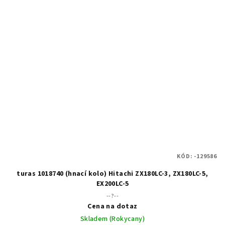
KÓD:
-129586
turas 1018740 (hnací kolo) Hitachi ZX180LC-3, ZX180LC-5,
EX200LC-5
--?--
Cena na dotaz
Skladem (Rokycany)