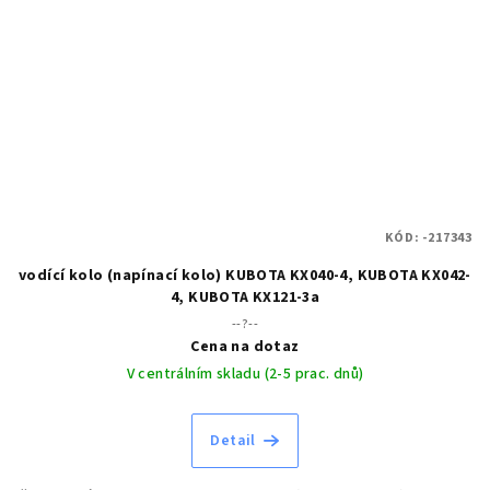
KÓD:
-217343
vodící kolo (napínací kolo) KUBOTA KX040-4, KUBOTA KX042-
4, KUBOTA KX121-3a
--?--
Cena na dotaz
V centrálním skladu (2-5 prac. dnů)
Detail