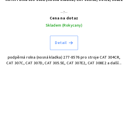
--?--
Cena na dotaz
Skladem (Rokycany)
Detail
podpěrná rolna (nosná kladka) 277-8576 pro stroje CAT 304CR,
CAT 307C, CAT 307D, CAT 305.5E, CAT 307E2, CAT 308E2 a další...