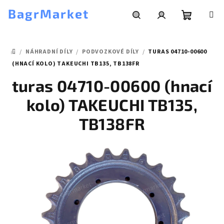
Přejít
BagrMarket
na
obsah
Nákupní
Hledat
Přihlášení
/
NÁHRADNÍ DÍLY
/
PODVOZKOVÉ DÍLY
/
TURAS 04710-00600
košík
DOMŮ
(HNACÍ KOLO) TAKEUCHI TB135, TB138FR
turas 04710-00600 (hnací
kolo) TAKEUCHI TB135,
TB138FR