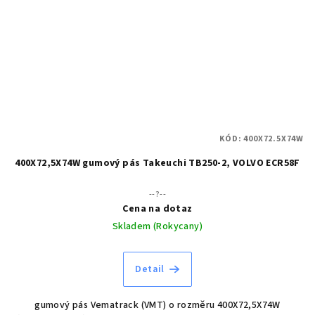
KÓD:
400X72.5X74W
400X72,5X74W gumový pás Takeuchi TB250-2, VOLVO ECR58F
--?--
Cena na dotaz
Skladem (Rokycany)
Detail
gumový pás Vematrack (VMT) o rozměru 400X72,5X74W