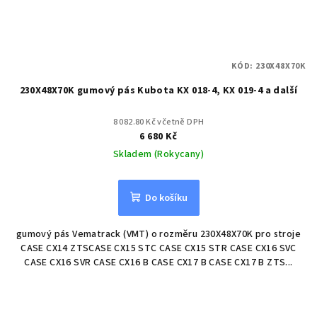
KÓD:
230X48X70K
230X48X70K gumový pás Kubota KX 018-4, KX 019-4 a další
8 082.80 Kč včetně DPH
6 680 Kč
Skladem (Rokycany)
Do košíku
gumový pás Vematrack (VMT) o rozměru 230X48X70K pro stroje
CASE CX14 ZTSCASE CX15 STC CASE CX15 STR CASE CX16 SVC
CASE CX16 SVR CASE CX16 B CASE CX17 B CASE CX17 B ZTS...