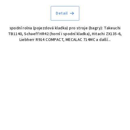
Detail
spodní rolna (pojezdová kladka) pro stroje (bagry): Takeuchi
TB1140, Schaeff HR42 (horní i spodní kladka), Hitachi ZX135-6,
Liebherr R914 COMPACT, MECALAC 714MC a další...