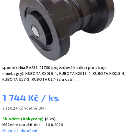
spodní rolna RA231-21700 (pojezdová kladka) pro stroje
(minibagry): KUBOTA KX016-4, KUBOTA KX018-4, KUBOTA KX019-4,
KUBOTA U17-3, KUBOTA U17-3a a další. . .
1 744 Kč
/ ks
2 110.24 Kč včetně DPH
Měrná
Skladem (Rokycany)
(6 ks)
cena:
Můžeme doručit do:
10.8.2026
Možnosti doručení