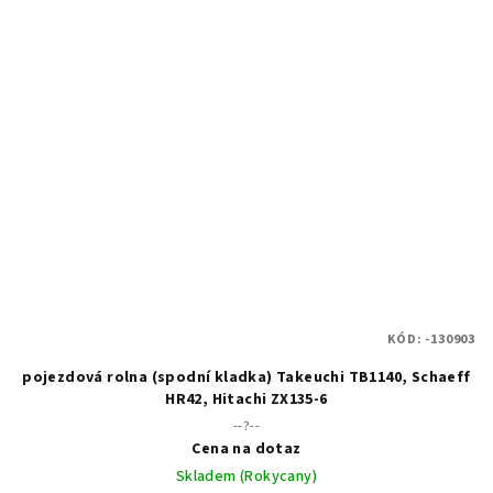
KÓD:
-130903
pojezdová rolna (spodní kladka) Takeuchi TB1140, Schaeff
HR42, Hitachi ZX135-6
--?--
Cena na dotaz
Skladem (Rokycany)