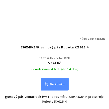
KÓD:
230X48X64K
230X48X64K gumový pás Kubota KX 016-4
7 107.54 Kč včetně DPH
5 874 Kč
V centrálním skladu (do 14 dnů)
Do košíku
gumový pás Vematrack (VMT) o rozměru 230X48X64 K pro stroje
Kubota KX016-4