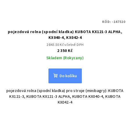
KÓD:
-147510
pojezdová rolna (spodní kladka) KUBOTA KX121-3 ALPHA,
KX040-4, KX042-4
2 843.50 Kč včetně DPH
2 350 Kč
Skladem (Rokycany)
Do košíku
pojezdová rolna (spodní kladka) pro stroje (minibagry): KUBOTA
KX121-3, KUBOTA KX121-3 ALPHA, KUBOTA KX040-4, KUBOTA
KX042-4