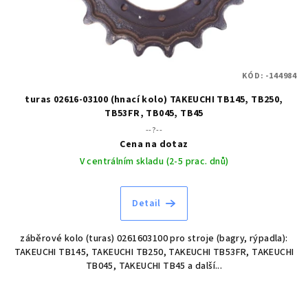
KÓD:
-144984
turas 02616-03100 (hnací kolo) TAKEUCHI TB145, TB250,
TB53FR, TB045, TB45
--?--
Cena na dotaz
V centrálním skladu (2-5 prac. dnů)
Detail
záběrové kolo (turas) 0261603100 pro stroje (bagry, rýpadla):
TAKEUCHI TB145, TAKEUCHI TB250, TAKEUCHI TB53FR, TAKEUCHI
TB045, TAKEUCHI TB45 a další...