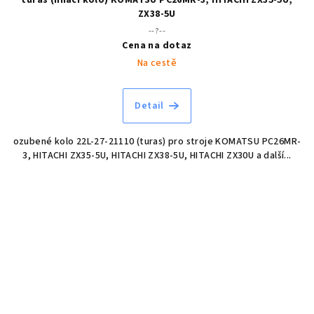
turas (hnací kolo) KOMATSU PC26MR-3, HITACHI ZX35-5U,
ZX38-5U
--?--
Cena na dotaz
Na cestě
Detail
ozubené kolo 22L-27-21110 (turas) pro stroje KOMATSU PC26MR-
3, HITACHI ZX35-5U, HITACHI ZX38-5U, HITACHI ZX30U a další...