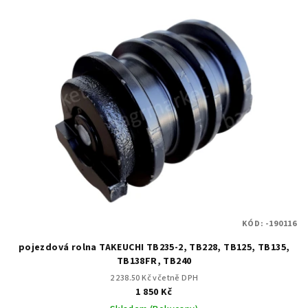
KÓD:
-190116
pojezdová rolna TAKEUCHI TB235-2, TB228, TB125, TB135,
TB138FR, TB240
2 238.50 Kč včetně DPH
1 850 Kč