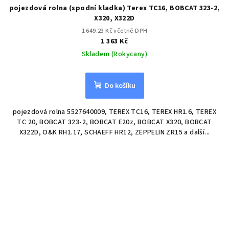
pojezdová rolna (spodní kladka) Terex TC16, BOBCAT 323-2,
X320, X322D
1 649.23 Kč včetně DPH
1 363 Kč
Skladem (Rokycany)
Do košíku
pojezdová rolna 5527640009, TEREX TC16, TEREX HR1.6, TEREX
TC 20, BOBCAT 323-2, BOBCAT E20z, BOBCAT X320, BOBCAT
X322D, O&K RH1.17, SCHAEFF HR12, ZEPPELIN ZR15 a další...