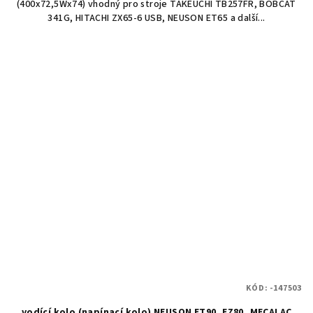
(400x72,5Wx74) vhodný pro stroje TAKEUCHI TB257FR, BOBCAT
341G, HITACHI ZX65-6 USB, NEUSON ET65 a další...
KÓD:
-147503
vodící kolo (napínací kolo) NEUSON ET90, EZ80, MECALAC