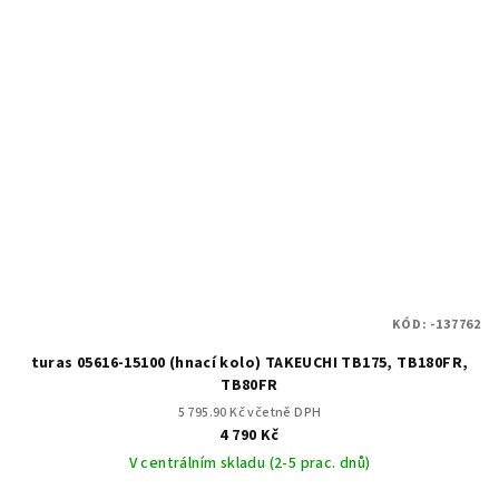
KÓD:
-137762
turas 05616-15100 (hnací kolo) TAKEUCHI TB175, TB180FR,
TB80FR
5 795.90 Kč včetně DPH
4 790 Kč
V centrálním skladu (2-5 prac. dnů)