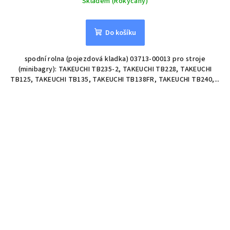
Skladem (Rokycany)
Do košíku
spodní rolna (pojezdová kladka) 03713-00013 pro stroje
(minibagry): TAKEUCHI TB235-2, TAKEUCHI TB228, TAKEUCHI
TB125, TAKEUCHI TB135, TAKEUCHI TB138FR, TAKEUCHI TB240,...