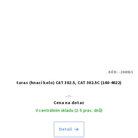
KÓD:
-204911
turas (hnací kolo) CAT 302.5, CAT 302.5C (140-4022)
--?--
Cena na dotaz
V centrálním skladu (2-5 prac. dnů)
Detail