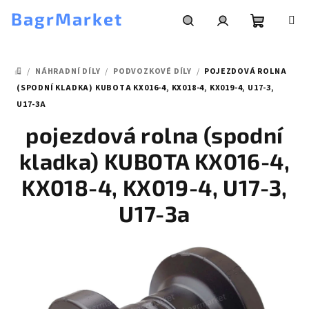
Přejít
BagrMarket
na
obsah
Nákupní
Hledat
Přihlášení
/
NÁHRADNÍ DÍLY
/
PODVOZKOVÉ DÍLY
/
POJEZDOVÁ ROLNA
košík
DOMŮ
(SPODNÍ KLADKA) KUBOTA KX016-4, KX018-4, KX019-4, U17-3,
U17-3A
pojezdová rolna (spodní
kladka) KUBOTA KX016-4,
KX018-4, KX019-4, U17-3,
U17-3a