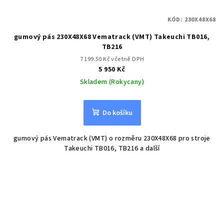
KÓD:
230X48X68
gumový pás 230X48X68 Vematrack (VMT) Takeuchi TB016,
TB216
7 199.50 Kč včetně DPH
5 950 Kč
Skladem (Rokycany)
Do košíku
gumový pás Vematrack (VMT) o rozměru 230X48X68 pro stroje
Takeuchi TB016, TB216 a další