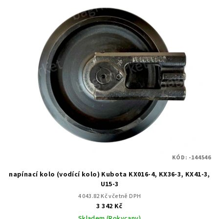
KÓD:
-144546
napínací kolo (vodící kolo) Kubota KX016-4, KX36-3, KX41-3,
U15-3
4 043.82 Kč včetně DPH
3 342 Kč
Skladem (Rokycany)