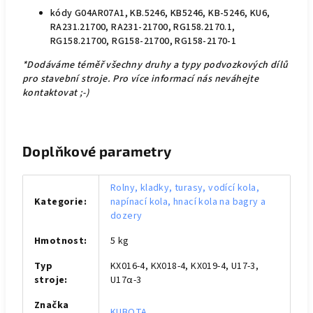
kódy G04AR07A1, KB.5246, KB5246, KB-5246, KU6,
RA231.21700, RA231-21700, RG158.2170.1,
RG158.21700, RG158-21700, RG158-2170-1
*Dodáváme téměř všechny druhy a typy podvozkových dílů
pro stavební stroje. Pro více informací nás neváhejte
kontaktovat ;-)
Doplňkové parametry
Rolny, kladky, turasy, vodící kola,
Kategorie
:
napínací kola, hnací kola na bagry a
dozery
Hmotnost
:
5 kg
Typ
KX016-4, KX018-4, KX019-4, U17-3,
stroje
:
U17α-3
Značka
KUBOTA