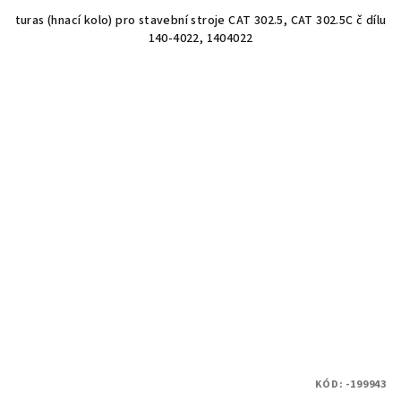
turas (hnací kolo) pro stavební stroje CAT 302.5, CAT 302.5C č dílu
140-4022, 1404022
KÓD:
-199943