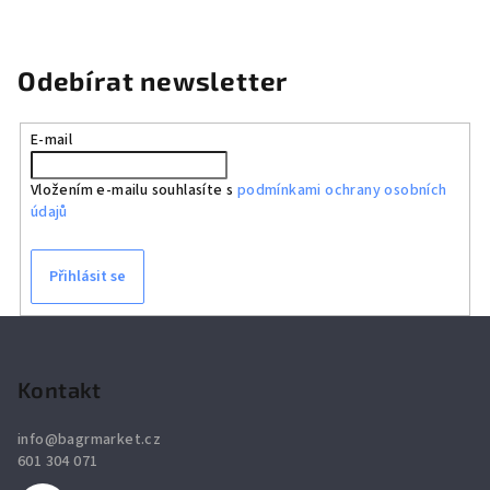
Odebírat newsletter
E-mail
Vložením e-mailu souhlasíte s
podmínkami ochrany osobních
údajů
Přihlásit se
Z
á
p
Kontakt
a
info
@
bagrmarket.cz
t
601 304 071
í