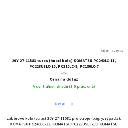
KÓD:
-129595
20Y-27-11583 turas (hnací kolo) KOMATSU PC240LC-11,
PC228USLC-10, PC210LC-8, PC180LC-7
--?--
Cena na dotaz
V centrálním skladu (2-5 prac. dnů)
Detail
záběrové kolo (turas) 20Y-27-11581 pro stroje (bagry, rýpadla):
KOMATSU PC240LC-11, KOMATSU PC228USLC-10, KOMATSU