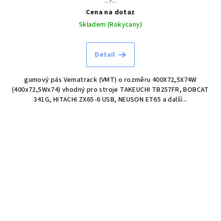
--?--
Cena na dotaz
Skladem (Rokycany)
Detail
gumový pás Vematrack (VMT) o rozměru 400X72,5X74W
(400x72,5Wx74) vhodný pro stroje TAKEUCHI TB257FR, BOBCAT
341G, HITACHI ZX65-6 USB, NEUSON ET65 a další...