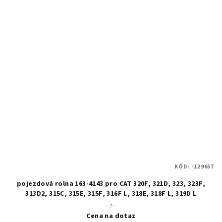
KÓD:
-129657
pojezdová rolna 163-4143 pro CAT 320F, 321D, 323, 323F,
313D2, 315C, 315E, 315F, 316F L, 318E, 318F L, 319D L
--?--
Cena na dotaz