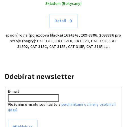
Skladem (Rokycany)
Detail
spodní rolna (pojezdová kladka) 1634143, 209-3386, 2093386 pro
stroje (bagry): CAT 320F, CAT 321D, CAT 323, CAT 323F, CAT
313D2, CAT 315C, CAT 315E, CAT 315F, CAT 316F L,...
Odebírat newsletter
E-mail
Vložením e-mailu souhlasíte s
podmínkami ochrany osobních
údajů
Přihlásit se