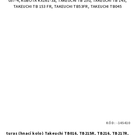
057-4, KUBOTA KX161-3a, TAKEUCHI TB 250, TAKEUCHI TB 145,
TAKEUCHI TB 153 FR, TAKEUCHI TB53FR, TAKEUCHI TB045
KÓD:
-145410
turas (hnací kolo) Takeuchi TB016, TB215R, TB216, TB217R,