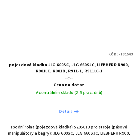
KÓD:
-131543
pojezdová kladka JLG 600SC, JLG 660SJC, LIEBHERR R900,
R901LC, R901B, R911-1, R911LC-1
--?--
Cena na dotaz
V centrálním skladu (2-5 prac. dnů)
Detail
spodní rolna (pojezdová kladka) 5205013 pro stroje (pásové
manipulátory a bagry): JLG 600SC, JLG 660SJC, LIEBHERR R900,