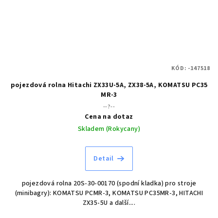
KÓD:
-147518
pojezdová rolna Hitachi ZX33U-5A, ZX38-5A, KOMATSU PC35
MR-3
--?--
Cena na dotaz
Skladem (Rokycany)
Detail
pojezdová rolna 20S-30-00170 (spodní kladka) pro stroje
(minibagry): KOMATSU PCMR-3, KOMATSU PC35MR-3, HITACHI
ZX35-5U a další....