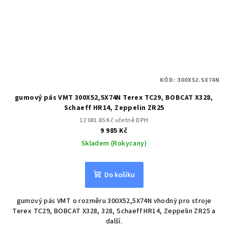
KÓD:
300X52.5X74N
gumový pás VMT 300X52,5X74N Terex TC29, BOBCAT X328,
Schaeff HR14, Zeppelin ZR25
12 081.85 Kč včetně DPH
9 985 Kč
Skladem (Rokycany)
Do košíku
gumový pás VMT o rozměru 300X52,5X74N vhodný pro stroje
Terex TC29, BOBCAT X328, 328, Schaeff HR14, Zeppelin ZR25 a
další.