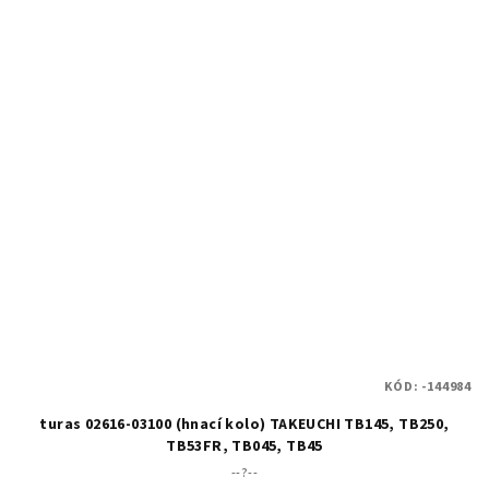
KÓD:
-144984
turas 02616-03100 (hnací kolo) TAKEUCHI TB145, TB250,
TB53FR, TB045, TB45
--?--