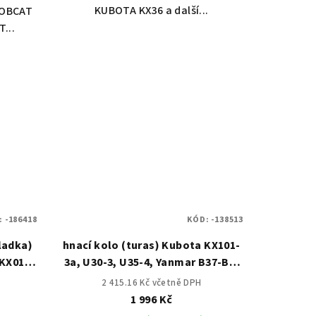
KUBOTA KX36 a další...
BOBCAT
...
:
-186418
KÓD:
-138513
ladka)
hnací kolo (turas) Kubota KX101-
 KX019-
3a, U30-3, U35-4, Yanmar B37-B2,
Hitachi EX30-2
2 415.16 Kč včetně DPH
1 996 Kč