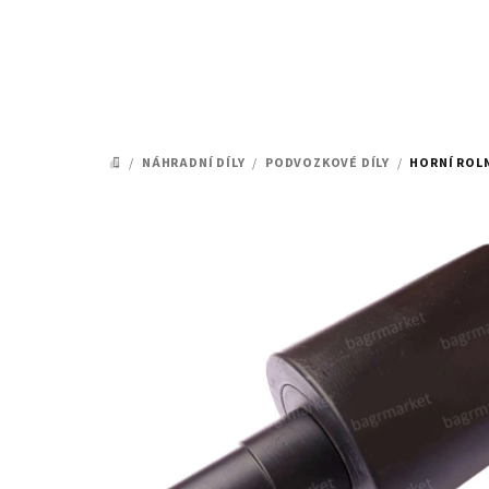
Přejít
na
obsah
/
NÁHRADNÍ DÍLY
/
PODVOZKOVÉ DÍLY
/
HORNÍ ROLN
DOMŮ