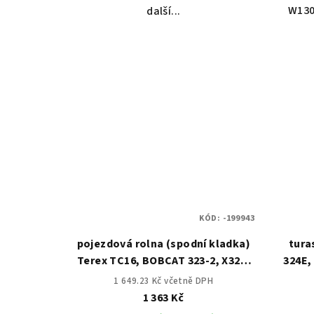
W130
další...
KÓD:
-199943
pojezdová rolna (spodní kladka)
tura
Terex TC16, BOBCAT 323-2, X320,
324E, 
X322D
1 649.23 Kč včetně DPH
1 363 Kč