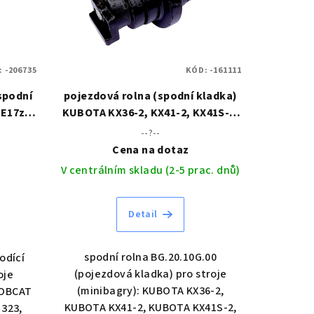
:
-206735
KÓD:
-161111
spodní
pojezdová rolna (spodní kladka)
 E17z,
KUBOTA KX36-2, KX41-2, KX41S-2,
KX36
--?--
Cena na dotaz
V centrálním skladu (2-5 prac. dnů)
Detail
spodní rolna BG.20.10G.00
odící
(pojezdová kladka) pro stroje
oje
(minibagry): KUBOTA KX36-2,
BOBCAT
KUBOTA KX41-2, KUBOTA KX41S-2,
 323,