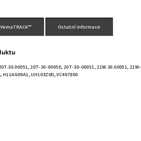
VemaTRACK™
Ostatní informace
duktu
20T.30.00051, 20T-30-00050, 20T-30-00051, 21W.30.00051, 21W
, H11AG09A1, UH103Z0D, VC407800