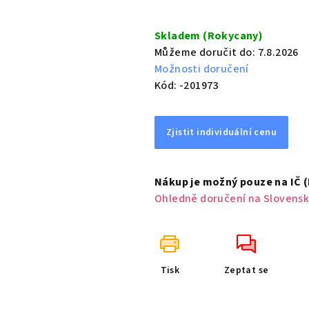
Měrná
cena:
Skladem (Rokycany)
Můžeme doručit do:
7.8.2026
Možnosti doručení
Kód:
-201973
Zjistit individuální cenu
Nákup je možný pouze na IČ 
Ohledně doručení na Slovensk
Tisk
Zeptat se