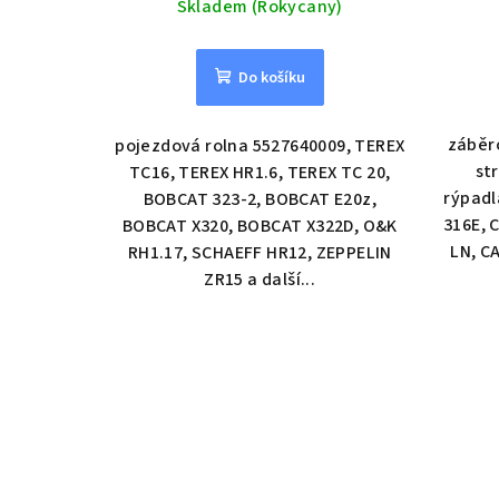
Skladem (Rokycany)
Do košíku
záběro
pojezdová rolna 5527640009, TEREX
st
TC16, TEREX HR1.6, TEREX TC 20,
rýpadl
BOBCAT 323-2, BOBCAT E20z,
316E, 
BOBCAT X320, BOBCAT X322D, O&K
LN, C
RH1.17, SCHAEFF HR12, ZEPPELIN
ZR15 a další...