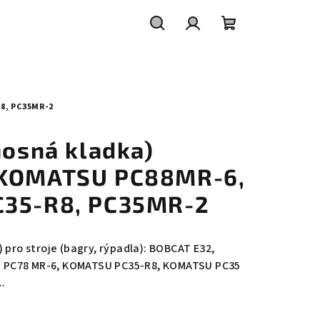
Hledat
Přihlášení
Nákupní
košík
8, PC35MR-2
nosná kladka)
 KOMATSU PC88MR-6,
C35-R8, PC35MR-2
 pro stroje (bagry, rýpadla): BOBCAT E32,
 PC78 MR-6, KOMATSU PC35-R8, KOMATSU PC35
.