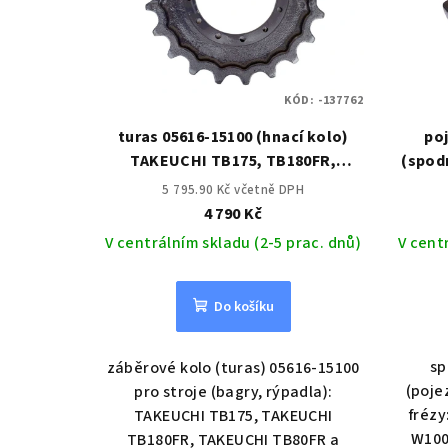
KÓD:
-137762
turas 05616-15100 (hnací kolo)
po
TAKEUCHI TB175, TB180FR,
(spod
TB80FR
W100
5 795.90 Kč včetně DPH
4 790 Kč
V centrálním skladu (2-5 prac. dnů)
V cent
Do košíku
sp
záběrové kolo (turas) 05616-15100
(poje
pro stroje (bagry, rýpadla):
fréz
TAKEUCHI TB175, TAKEUCHI
W100
TB180FR, TAKEUCHI TB80FR a