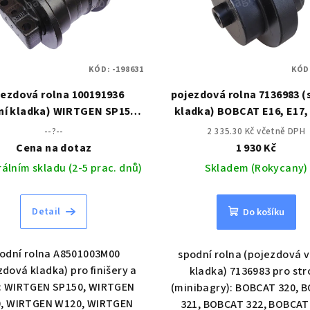
KÓD:
-198631
KÓD
jezdová rolna 100191936
pojezdová rolna 7136983 (
ní kladka) WIRTGEN SP150,
kladka) BOBCAT E16, E17,
, W120, W130, W150, W200
E19, E19e, E20, E20z
--?--
2 335.30 Kč včetně DPH
Cena na dotaz
1 930 Kč
rálním skladu (2-5 prac. dnů)
Skladem (Rokycany)
Detail
Do košíku
odní rolna A8501003M00
spodní rolna (pojezdová v
zdová kladka) pro finišery a
kladka) 7136983 pro str
y: WIRTGEN SP150, WIRTGEN
(minibagry): BOBCAT 320, 
, WIRTGEN W120, WIRTGEN
321, BOBCAT 322, BOBCAT