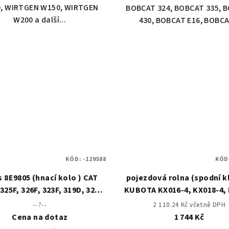
, WIRTGEN W150, WIRTGEN
BOBCAT 324, BOBCAT 335, 
W200 a další...
430, BOBCAT E16, BOBCAT
KÓD:
-129588
KÓD
s 8E9805 (hnací kolo ) CAT
pojezdová rolna (spodní k
325F, 326F, 323F, 319D, 320,
KUBOTA KX016-4, KX018-4,
320C, 320D L
4, U17-3, U17-3a
--?--
2 110.24 Kč včetně DPH
Cena na dotaz
1 744 Kč