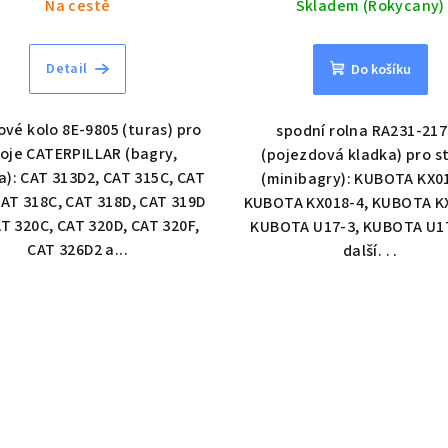
Na cestě
Skladem (Rokycany)
Detail
Do košíku
vé kolo 8E-9805 (turas) pro
spodní rolna RA231-21
roje CATERPILLAR (bagry,
(pojezdová kladka) pro s
a): CAT 313D2, CAT 315C, CAT
(minibagry): KUBOTA KX0
CAT 318C, CAT 318D, CAT 319D
KUBOTA KX018-4, KUBOTA KX
AT 320C, CAT 320D, CAT 320F,
KUBOTA U17-3, KUBOTA U1
CAT 326D2 a...
další. . .