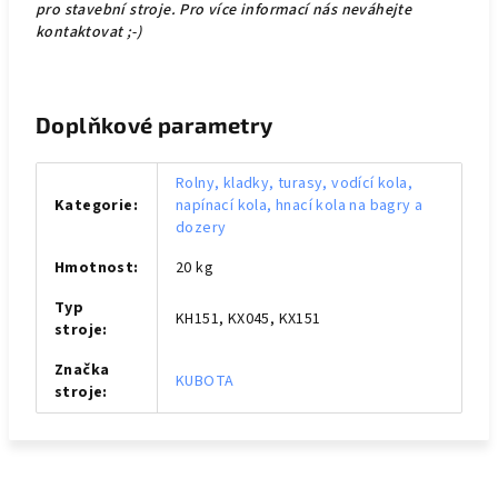
pro stavební stroje. Pro více informací nás neváhejte
kontaktovat ;-)
Doplňkové parametry
Rolny, kladky, turasy, vodící kola,
Kategorie
:
napínací kola, hnací kola na bagry a
dozery
Hmotnost
:
20 kg
Typ
KH151, KX045, KX151
stroje
:
Značka
KUBOTA
stroje
: