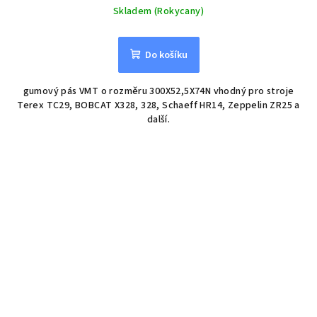
Skladem (Rokycany)
Do košíku
gumový pás VMT o rozměru 300X52,5X74N vhodný pro stroje
Terex TC29, BOBCAT X328, 328, Schaeff HR14, Zeppelin ZR25 a
další.