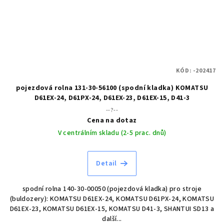
KÓD:
-202417
pojezdová rolna 131-30-56100 (spodní kladka) KOMATSU
D61EX-24, D61PX-24, D61EX-23, D61EX-15, D41-3
--?--
Cena na dotaz
V centrálním skladu (2-5 prac. dnů)
Detail
spodní rolna 140-30-00050 (pojezdová kladka) pro stroje
(buldozery): KOMATSU D61EX-24, KOMATSU D61PX-24, KOMATSU
D61EX-23, KOMATSU D61EX-15, KOMATSU D41-3, SHANTUI SD13 a
další...