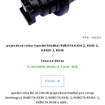
KÓD:
-161111
pojezdová rolna (spodní kladka) KUBOTA KX36-2, KX41-2,
KX41S-2, KX36
--?--
Cena na dotaz
V centrálním skladu (2-5 prac. dnů)
Detail
spodní rolna BG.20.10G.00 (pojezdová kladka) pro stroje
(minibagry): KUBOTA KX36-2, KUBOTA KX41-2, KUBOTA KX41S-2,
KUBOTA KX36 a další...