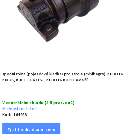
spodní rolna (pojezdová kladka) pro stroje (minibagry): KUBOTA
KX045, KUBOTA KX151, KUBOTA KH151 a další...
Měrná
V centrálním skladu (2-5 prac. dnů)
cena:
Možnosti doručení
Kód:
-164936
Zjistit individuální cenu