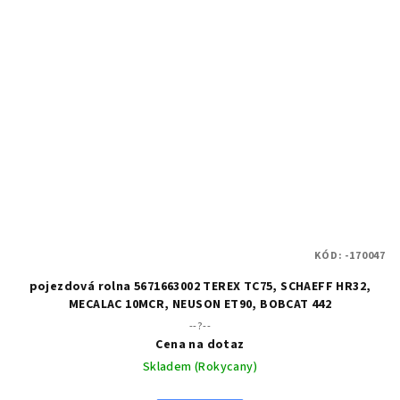
KÓD:
-170047
pojezdová rolna 5671663002 TEREX TC75, SCHAEFF HR32,
MECALAC 10MCR, NEUSON ET90, BOBCAT 442
--?--
Cena na dotaz
Skladem (Rokycany)