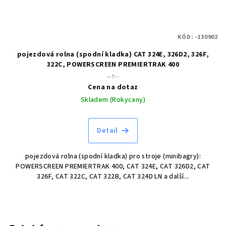
KÓD:
-130902
pojezdová rolna (spodní kladka) CAT 324E, 326D2, 326F,
322C, POWERSCREEN PREMIERTRAK 400
--?--
Cena na dotaz
Skladem (Rokycany)
Detail
pojezdová rolna (spodní kladka) pro stroje (minibagry):
POWERSCREEN PREMIERTRAK 400, CAT 324E, CAT 326D2, CAT
326F, CAT 322C, CAT 322B, CAT 324D LN a další...