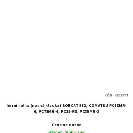
KÓD:
-201973
horní rolna (nosná kladka) BOBCAT E32, KOMATSU PC88MR-
6, PC78MR-6, PC35-R8, PC35MR-2
--?--
Cena na dotaz
Skladem (Rokycany)