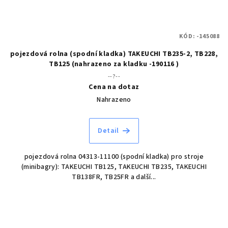
KÓD:
-145088
pojezdová rolna (spodní kladka) TAKEUCHI TB235-2, TB228,
TB125 (nahrazeno za kladku -190116 )
--?--
Cena na dotaz
Nahrazeno
Detail
pojezdová rolna 04313-11100 (spodní kladka) pro stroje
(minibagry): TAKEUCHI TB125, TAKEUCHI TB235, TAKEUCHI
TB138FR, TB25FR a další...