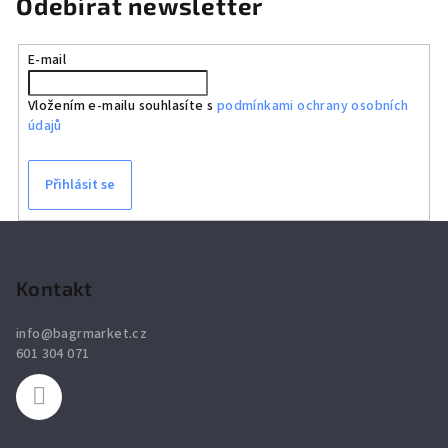
Odebírat newsletter
E-mail
Vložením e-mailu souhlasíte s
podmínkami ochrany osobních
údajů
Přihlásit se
Z
á
p
Kontakt
a
info
@
bagrmarket.cz
t
601 304 071
í