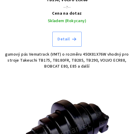
TB290, VOLVO ECR88
--?--
Cena na dotaz
Skladem (Rokycany)
Detail
gumový pás Vematrack (VMT) o rozměru 450X81X76W vhodný pro
stroje Takeuchi TB175, TB180FR, TB285, TB290, VOLVO ECR88,
BOBCAT E80, E85 a další