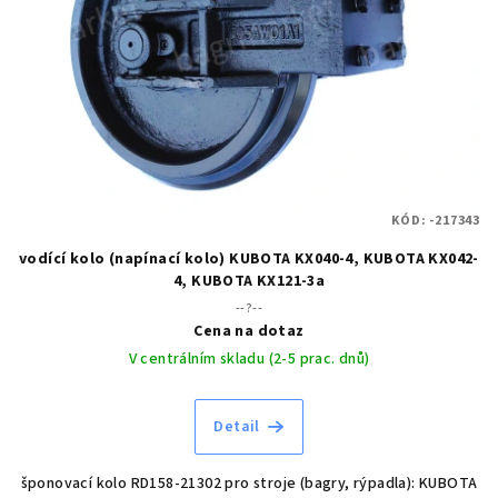
KÓD:
-217343
vodící kolo (napínací kolo) KUBOTA KX040-4, KUBOTA KX042-
4, KUBOTA KX121-3a
--?--
Cena na dotaz
V centrálním skladu (2-5 prac. dnů)
Detail
šponovací kolo RD158-21302 pro stroje (bagry, rýpadla): KUBOTA