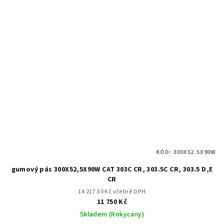
KÓD:
300X52.5X90W
gumový pás 300X52,5X90W CAT 303C CR, 303.5C CR, 303.5 D,E
CR
14 217.50 Kč včetně DPH
11 750 Kč
Skladem (Rokycany)