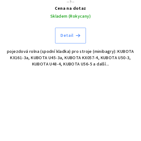
--?--
Cena na dotaz
Skladem (Rokycany)
Detail
pojezdová rolna (spodní kladka) pro stroje (minibagry): KUBOTA
KX161-3a, KUBOTA U45-3a, KUBOTA KX057-4, KUBOTA U50-3,
KUBOTA U48-4, KUBOTA U56-5 a další...