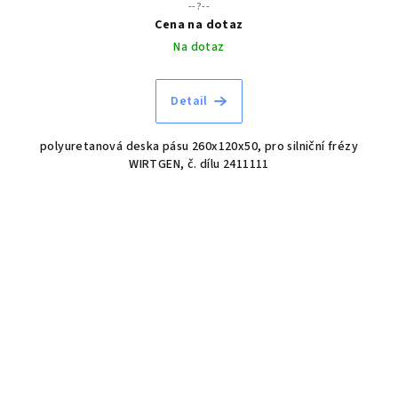
--?--
Cena na dotaz
Na dotaz
Detail
polyuretanová deska pásu 260x120x50, pro silniční frézy
WIRTGEN, č. dílu 2411111