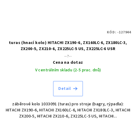
KÓD:
-127944
turas (hnací kolo) HITACHI ZX190-6, ZX160LC-6, ZX180LC-3,
ZX200-5, ZX210-6, ZX225LC-5 US, ZX225LC-6 USR
--?--
Cena na dotaz
V centrálním skladu (2-5 prac. dnů)
Detail
záběrové kolo 1033091 (turas) pro stroje (bagry, rýpadla):
HITACHI ZX190-6, HITACHI ZX160LC-6, HITACHI ZX180LC-3, HITACHI
ZX200-5, HITACHI ZX210-6, ZX225LC-5 US, HITACHI...