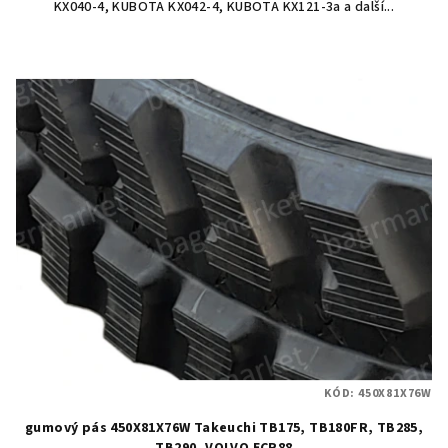
KX040-4, KUBOTA KX042-4, KUBOTA KX121-3a a další...
KÓD:
450X81X76W
gumový pás 450X81X76W Takeuchi TB175, TB180FR, TB285,