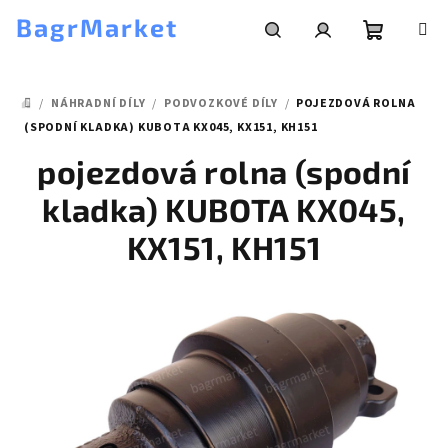
Přejít
BagrMarket
na
obsah
Nákupní
Hledat
Přihlášení
/
NÁHRADNÍ DÍLY
/
PODVOZKOVÉ DÍLY
/
POJEZDOVÁ ROLNA
košík
DOMŮ
(SPODNÍ KLADKA) KUBOTA KX045, KX151, KH151
pojezdová rolna (spodní
kladka) KUBOTA KX045,
KX151, KH151