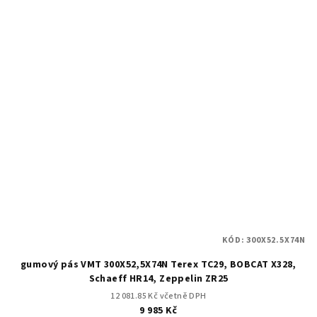
KÓD:
300X52.5X74N
gumový pás VMT 300X52,5X74N Terex TC29, BOBCAT X328,
Schaeff HR14, Zeppelin ZR25
12 081.85 Kč včetně DPH
9 985 Kč