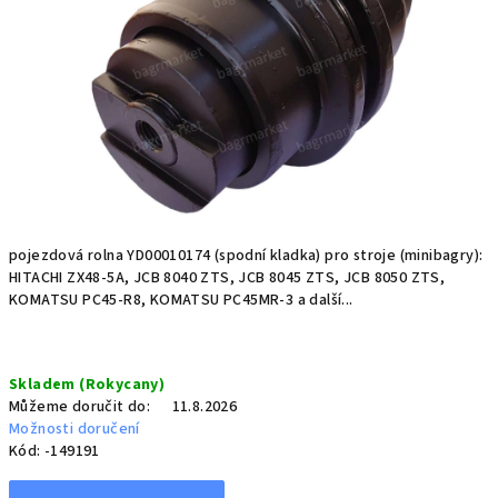
pojezdová rolna YD00010174 (spodní kladka) pro stroje (minibagry):
HITACHI ZX48-5A, JCB 8040 ZTS, JCB 8045 ZTS, JCB 8050 ZTS,
KOMATSU PC45-R8, KOMATSU PC45MR-3 a další...
Měrná
Skladem (Rokycany)
cena:
Můžeme doručit do:
11.8.2026
Možnosti doručení
Kód:
-149191