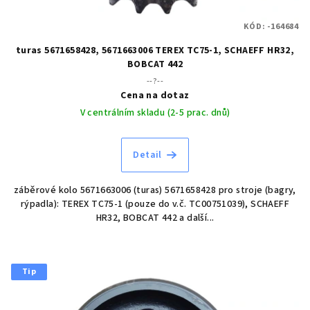
KÓD:
-164684
turas 5671658428, 5671663006 TEREX TC75-1, SCHAEFF HR32,
BOBCAT 442
--?--
Cena na dotaz
V centrálním skladu (2-5 prac. dnů)
Detail
záběrové kolo 5671663006 (turas) 5671658428 pro stroje (bagry,
rýpadla): TEREX TC75-1 (pouze do v.č. TC00751039), SCHAEFF
HR32, BOBCAT 442 a další...
Tip