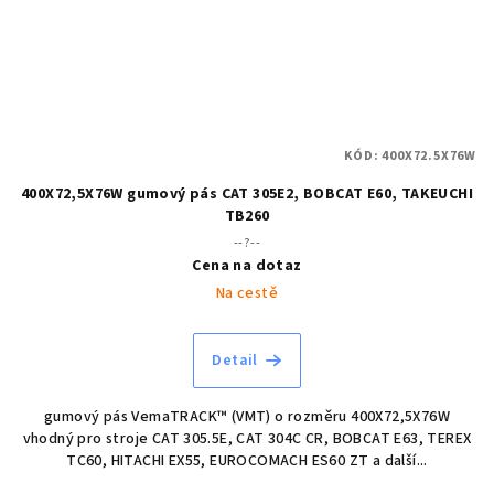
KÓD:
400X72.5X76W
400X72,5X76W gumový pás CAT 305E2, BOBCAT E60, TAKEUCHI
TB260
--?--
Cena na dotaz
Na cestě
Detail
gumový pás VemaTRACK™ (VMT) o rozměru 400X72,5X76W
vhodný pro stroje CAT 305.5E, CAT 304C CR, BOBCAT E63, TEREX
TC60, HITACHI EX55, EUROCOMACH ES60 ZT a další...