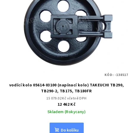
KÓD:
-138517
vodící kolo 05614-03100 (napínací kolo) TAKEUCHI TB290,
TB290-2, TB175, TB180FR
15 079.02 Kč včetně DPH
12 462 Kč
Skladem (Rokycany)
Do košíku