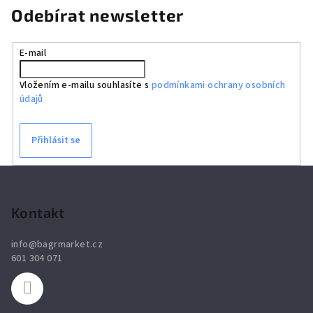
Odebírat newsletter
E-mail
Vložením e-mailu souhlasíte s
podmínkami ochrany osobních
údajů
Přihlásit se
Z
á
p
Kontakt
a
info
@
bagrmarket.cz
t
601 304 071
í