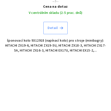
--?--
Cena na dotaz
V centrálním skladu (2-5 prac. dnů)
Detail
šponovací kolo 9312918 (napínací kolo) pro stroje (minibagry):
HITACHI ZX19-6, HITACHI ZX19-5U, HITACHI ZX18-3, HITACHI ZX17-
5A, HITACHI ZX16-3, HITACHI EX17U, HITACHI EX15-2,...