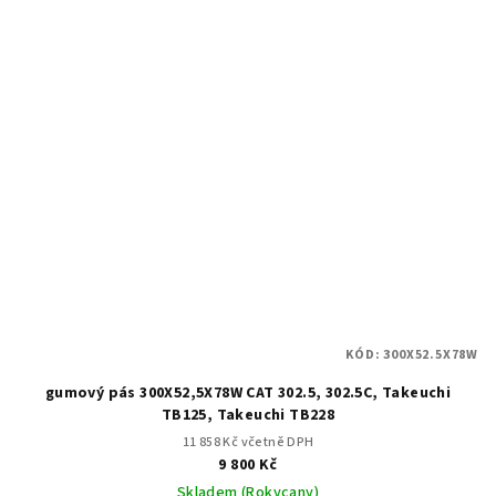
KÓD:
300X52.5X78W
gumový pás 300X52,5X78W CAT 302.5, 302.5C, Takeuchi
TB125, Takeuchi TB228
11 858 Kč včetně DPH
9 800 Kč
Skladem (Rokycany)