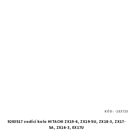
KÓD:
-183725
9203517 vodící kolo HITACHI ZX19-6, ZX19-5U, ZX18-3, ZX17-
5A, ZX16-3, EX17U