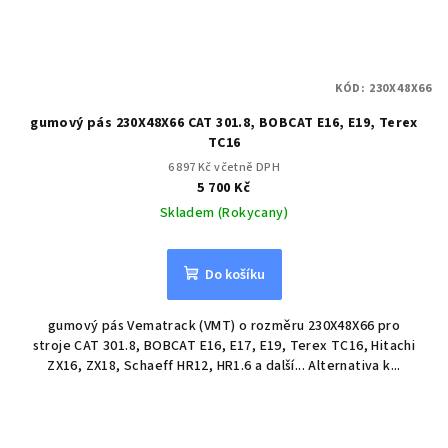
KÓD:
230X48X66
gumový pás 230X48X66 CAT 301.8, BOBCAT E16, E19, Terex
TC16
6 897 Kč včetně DPH
5 700 Kč
Skladem (Rokycany)
Do košíku
gumový pás Vematrack (VMT) o rozměru 230X48X66 pro
stroje CAT 301.8, BOBCAT E16, E17, E19, Terex TC16, Hitachi
ZX16, ZX18, Schaeff HR12, HR1.6 a další... Alternativa k...