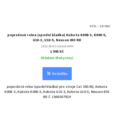
KÓD:
-147960
pojezdová rolna (spodní kladka) Kubota K008-3, K008-5,
U10-3, U10-5, Neuson 803 RD
2 413.95 Kč včetně DPH
1 995 Kč
Skladem (Rokycany)
Do košíku
pojezdová rolna (spodní kladka) pro stroje Cat 300.9D, Kubota
K008-3, Kubota K008-5, Kubota U10-3, Kubota U10-5, Neuson 803
RD č. 1000307924