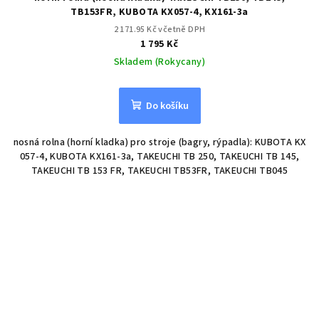
TB153FR, KUBOTA KX057-4, KX161-3a
2 171.95 Kč včetně DPH
1 795 Kč
Skladem (Rokycany)
Do košíku
nosná rolna (horní kladka) pro stroje (bagry, rýpadla): KUBOTA KX
057-4, KUBOTA KX161-3a, TAKEUCHI TB 250, TAKEUCHI TB 145,
TAKEUCHI TB 153 FR, TAKEUCHI TB53FR, TAKEUCHI TB045