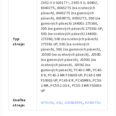
ZX52-3 U 020177~, ZX55-5 U, 8040Z,
8040ZTS, 8045ZTS (na ocelových
pásech), 8045ZTS (na gumových
pásech), 8050RTS, 8050ZTS, 50D (na
gumových pásech) 244001-275360,
50D (na gumových pásech) 275361-UP,
50D (na ocelových pásech) 244001-
Typ
275360, 50D (na ocelových pásech)
stroje
:
275361-UP, 50G (na ocelových
pásech), 50G (na gumových pásech),
JD50D (na ocelových pásech), JD50D
(na gumových pásech), JD50G (na
ocelových pásech), JD50G (na
gumových pásech), PC40-1 MR, PC40-
8 R, PC45-3 MR F30003-UP, PC45-5 MR
F50002-UP, PC45-8 R, PC45MRX, PC50-
2 MR, PC50-2 UU E, PC55-3 MR F30003-
UP
Značka
HITACHI
,
JCB
,
JOHNDEERE
,
KOMATSU
stroje
: