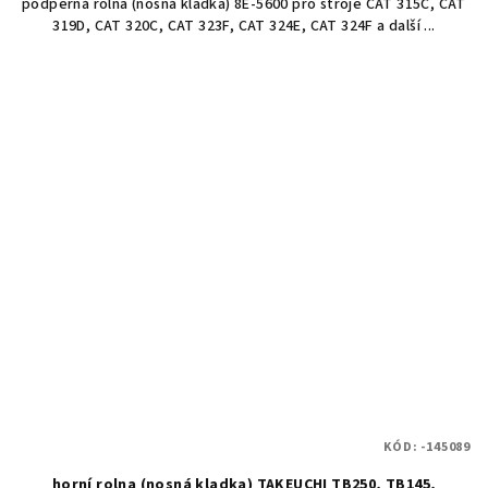
podpěrná rolna (nosná kladka) 8E-5600 pro stroje CAT 315C, CAT
319D, CAT 320C, CAT 323F, CAT 324E, CAT 324F a další ...
KÓD:
-145089
horní rolna (nosná kladka) TAKEUCHI TB250, TB145,