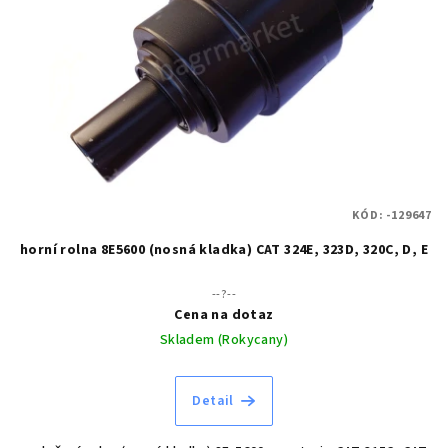
KÓD:
-129647
horní rolna 8E5600 (nosná kladka) CAT 324E, 323D, 320C, D, E
--?--
Cena na dotaz
Skladem (Rokycany)
Detail