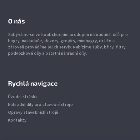
O nás
Zabýváme se velkoobchodním prodejem náhradních dílů pro
bagry, nakladače, dozery, grejdry, minibagry, drtiče
a
zároveň provádíme jejich servis.
Nabízíme
zuby
,
břity
,
filtry
,
podvozkové díly
a ostatní náhradní díly.
Rychlá navigace
Úvodní stránka
Náhradní díly pro stavební stroje
Opravy stavebních strojů
Kontakty