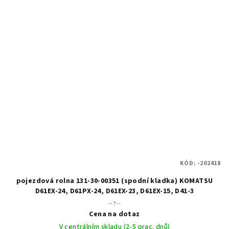
KÓD:
-202418
pojezdová rolna 131-30-00351 (spodní kladka) KOMATSU
D61EX-24, D61PX-24, D61EX-23, D61EX-15, D41-3
--?--
Cena na dotaz
V centrálním skladu (2-5 prac. dnů)