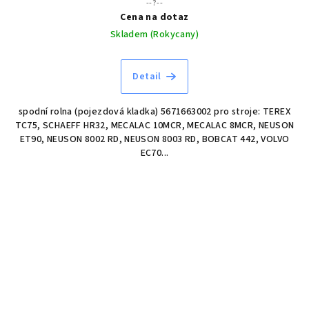
--?--
Cena na dotaz
Skladem (Rokycany)
Detail
spodní rolna (pojezdová kladka) 5671663002 pro stroje: TEREX
TC75, SCHAEFF HR32, MECALAC 10MCR, MECALAC 8MCR, NEUSON
ET90, NEUSON 8002 RD, NEUSON 8003 RD, BOBCAT 442, VOLVO
EC70...