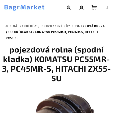
Přejít
BagrMarket
na
obsah
Nákupní
Hledat
Přihlášení
/
NÁHRADNÍ DÍLY
/
PODVOZKOVÉ DÍLY
/
POJEZDOVÁ ROLNA
košík
DOMŮ
(SPODNÍ KLADKA) KOMATSU PC55MR-3, PC45MR-5, HITACHI
ZX55-5U
pojezdová rolna (spodní
kladka) KOMATSU PC55MR-
3, PC45MR-5, HITACHI ZX55-
5U