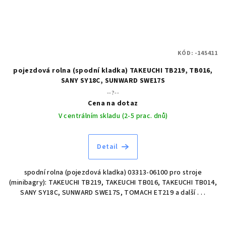
KÓD:
-145411
pojezdová rolna (spodní kladka) TAKEUCHI TB219, TB016,
SANY SY18C, SUNWARD SWE17S
--?--
Cena na dotaz
V centrálním skladu (2-5 prac. dnů)
Detail
spodní rolna (pojezdová kladka) 03313-06100 pro stroje
(minibagry): TAKEUCHI TB219, TAKEUCHI TB016, TAKEUCHI TB014,
SANY SY18C, SUNWARD SWE17S, TOMACH ET219 a další . . .