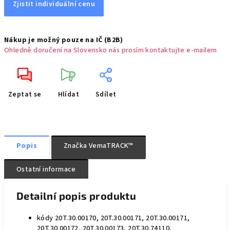
Zjistit individuální cenu
Nákup je možný pouze na IČ (B2B)
Ohledně doručení na Slovensko nás prosím kontaktujte e-mailem
Zeptat se
Hlídat
Sdílet
Popis
Značka
VemaTRACK™
Ostatní informace
Detailní popis produktu
kódy 20T.30.00170, 20T.30.00171, 20T.30.00171,
20T.30.00172, 20T.30.00173, 20T.30.74110,