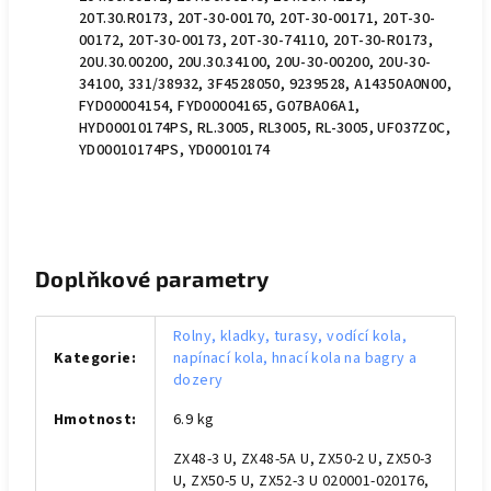
20T.30.R0173, 20T-30-00170, 20T-30-00171, 20T-30-
00172, 20T-30-00173, 20T-30-74110, 20T-30-R0173,
20U.30.00200, 20U.30.34100, 20U-30-00200, 20U-30-
34100, 331/38932, 3F4528050, 9239528, A14350A0N00,
FYD00004154, FYD00004165, G07BA06A1,
HYD00010174PS, RL.3005, RL3005, RL-3005, UF037Z0C,
YD00010174PS, YD00010174
Doplňkové parametry
Rolny, kladky, turasy, vodící kola,
Kategorie
:
napínací kola, hnací kola na bagry a
dozery
Hmotnost
:
6.9 kg
ZX48-3 U, ZX48-5A U, ZX50-2 U, ZX50-3
U, ZX50-5 U, ZX52-3 U 020001-020176,