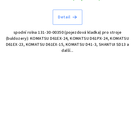
Detail
spodní rolna 131-30-00350 (pojezdová kladka) pro stroje
(buldozery): KOMATSU D61EX-24, KOMATSU D61PX-24, KOMATSU
D61EX-23, KOMATSU D61EX-15, KOMATSU D41-3, SHANTUI SD13 a
další...