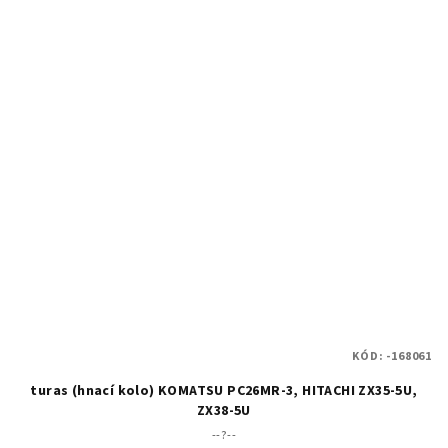
KÓD:
-168061
turas (hnací kolo) KOMATSU PC26MR-3, HITACHI ZX35-5U,
ZX38-5U
--?--