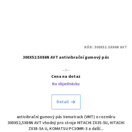
KÓD:
300X52.5X86N AVT
300X52.5X86N AVT antivibrační gumový pás
--?--
Cena na dotaz
Na objednávku
Detail
antivibrační gumový pás Vematrack (VMT) o rozměru
300X52,5X86N AVT vhodný pro stroje HITACHI ZX35-5U, HITACHI
ZX38-5A U, KOMATSU PC30MR-3 a další...