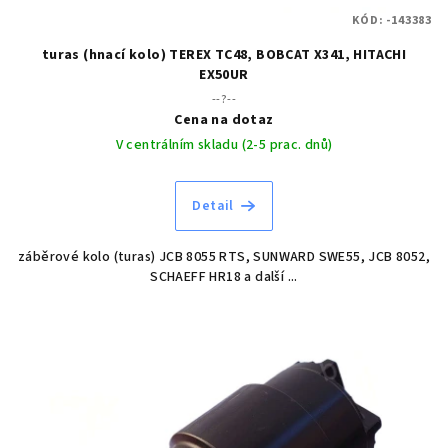
KÓD:
-143383
turas (hnací kolo) TEREX TC48, BOBCAT X341, HITACHI
EX50UR
--?--
Cena na dotaz
V centrálním skladu (2-5 prac. dnů)
Detail
záběrové kolo (turas) JCB 8055 RTS, SUNWARD SWE55, JCB 8052,
SCHAEFF HR18 a další ...