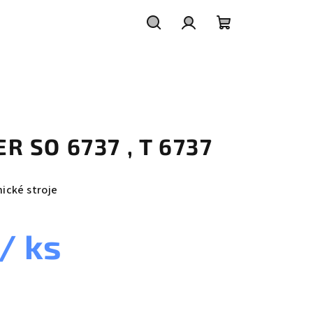
Hledat
Přihlášení
Nákupní
košík
TER SO 6737 , T 6737
nické stroje
/ ks