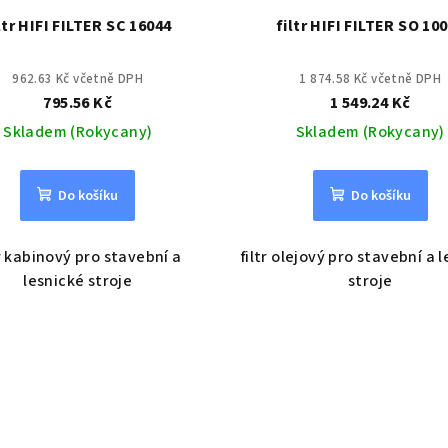
ltr HIFI FILTER SC 16044
filtr HIFI FILTER SO 10
962.63 Kč včetně DPH
1 874.58 Kč včetně DPH
795.56 Kč
1 549.24 Kč
Skladem (Rokycany)
Skladem (Rokycany)
Do košíku
Do košíku
tr kabinový pro stavební a
filtr olejový pro stavební a 
lesnické stroje
stroje