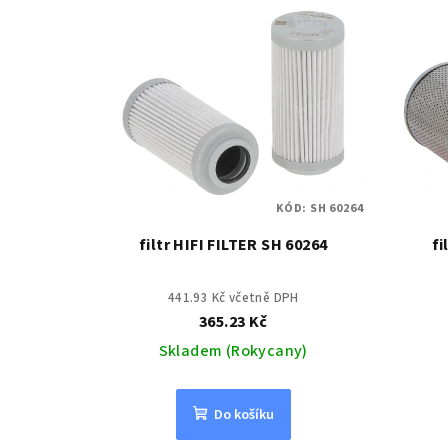
KÓD:
SH 60264
filtr HIFI FILTER SH 60264
fi
441.93 Kč včetně DPH
365.23 Kč
Skladem (Rokycany)
Do košíku