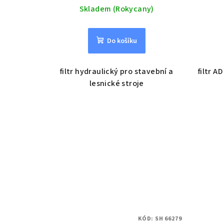
Skladem (Rokycany)
Do košíku
filtr hydraulický pro stavební a
filtr A
lesnické stroje
KÓD:
SH 66279