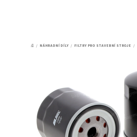
Přejít
na
obsah
/
NÁHRADNÍ DÍLY
/
FILTRY PRO STAVEBNÍ STROJE
/
DOMŮ