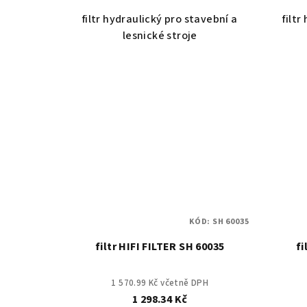
filtr hydraulický pro stavební a
filtr
lesnické stroje
KÓD:
SH 60035
filtr HIFI FILTER SH 60035
fi
1 570.99 Kč včetně DPH
1 298.34 Kč