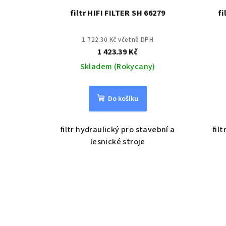
filtr HIFI FILTER SH 66279
fi
1 722.30 Kč včetně DPH
1 423.39 Kč
Skladem (Rokycany)
Do košíku
filtr hydraulický pro stavební a
fil
lesnické stroje