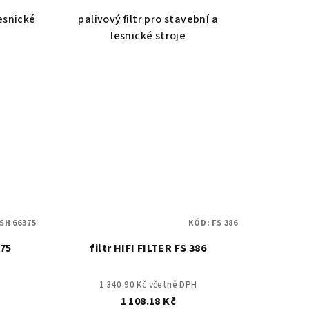
lesnické
palivový filtr pro stavební a
lesnické stroje
SH 66375
KÓD:
FS 386
375
filtr HIFI FILTER FS 386
1 340.90 Kč včetně DPH
1 108.18 Kč