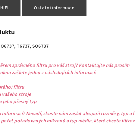
HIFI
Ostatní informace
duktu
 SO6737, T6737, SO6737
ěrem správného filtru pro váš stroj? Kontaktujte nás prosím
lem zašlete jednu z následujících informací:
rého) filtru
u vašeho stroje
 a jeho přesný typ
 informací? Nevadí, zkuste nám zaslat alespoň rozměry, typ a 
ě počet požadovaných mikronů a typ média, které chcete filtrov