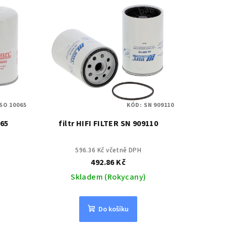
SO 10065
KÓD:
SN 909110
065
filtr HIFI FILTER SN 909110
596.36 Kč včetně DPH
492.86 Kč
Skladem (Rokycany)
Do košíku