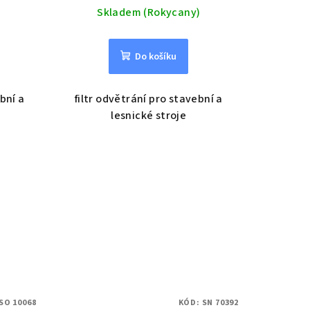
Skladem (Rokycany)
Do košíku
ební a
filtr odvětrání pro stavební a
lesnické stroje
SO 10068
KÓD:
SN 70392