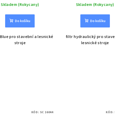
Skladem (Rokycany)
Skladem (Rokycany)
Do košíku
Do košíku
D Blue pro stavební a lesnické
filtr hydraulický pro stav
stroje
lesnické stroje
KÓD:
SC 16044
KÓD: