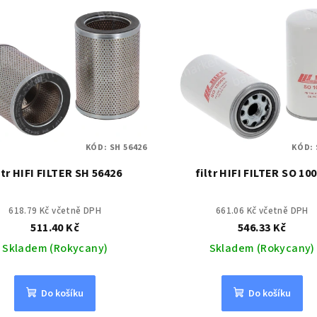
KÓD:
SH 56426
KÓD:
ltr HIFI FILTER SH 56426
filtr HIFI FILTER SO 10
618.79 Kč včetně DPH
661.06 Kč včetně DPH
511.40 Kč
546.33 Kč
Skladem (Rokycany)
Skladem (Rokycany)
Do košíku
Do košíku