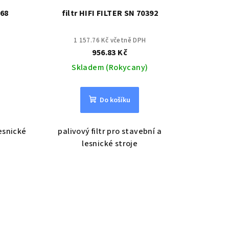
068
filtr HIFI FILTER SN 70392
1 157.76 Kč včetně DPH
956.83 Kč
Skladem (Rokycany)
Do košíku
lesnické
palivový filtr pro stavební a
lesnické stroje