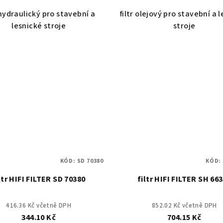
 hydraulický pro stavební a
filtr olejový pro stavební a 
lesnické stroje
stroje
KÓD:
SD 70380
KÓD:
ltr HIFI FILTER SD 70380
filtr HIFI FILTER SH 66
416.36 Kč včetně DPH
852.02 Kč včetně DPH
344.10 Kč
704.15 Kč