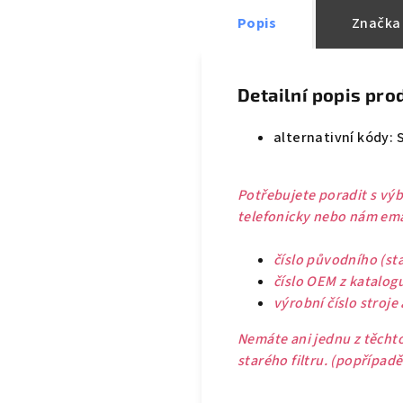
Popis
Značka
Detailní popis pro
alternativní kódy:
Potřebujete poradit s výb
telefonicky nebo nám emai
číslo původního (sta
číslo OEM z katalog
výrobní číslo stroje
Nemáte ani jednu z těchto
starého filtru. (popřípad