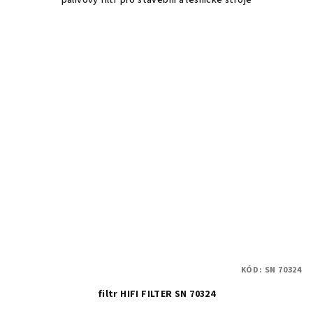
palivový filtr pro stavební a lesnické stroje
KÓD:
SN 70324
filtr HIFI FILTER SN 70324