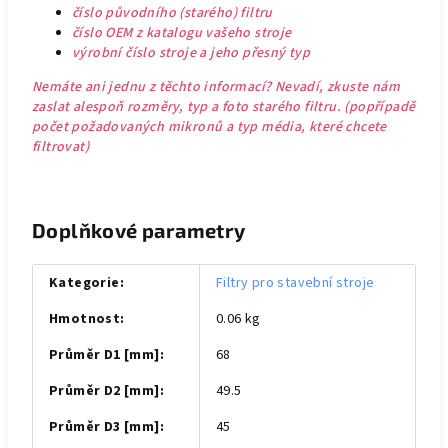
číslo původního (starého) filtru
číslo OEM z katalogu vašeho stroje
výrobní číslo stroje a jeho přesný typ
Nemáte ani jednu z těchto informací? Nevadí, zkuste nám
zaslat alespoň rozměry, typ a foto starého filtru. (popřípadě
počet požadovaných mikronů a typ média, které chcete
filtrovat)
Doplňkové parametry
Kategorie
:
Filtry pro stavební stroje
Hmotnost
:
0.06 kg
Průměr D1 [mm]
:
68
Průměr D2 [mm]
:
49.5
Průměr D3 [mm]
:
45