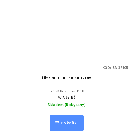
KÓD:
SA 17105
filtr HIFI FILTER SA 17105
529.58 Kč včetně DPH
437.67 Kč
Skladem (Rokycany)
Do košíku