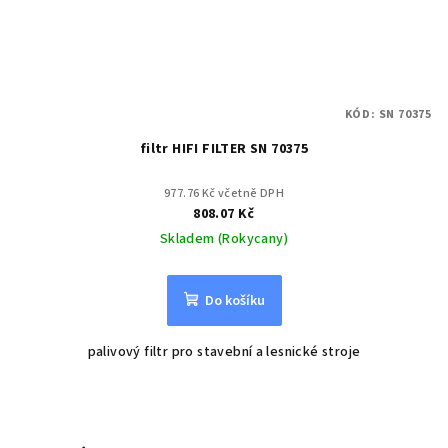
KÓD:
SN 70375
filtr HIFI FILTER SN 70375
977.76 Kč včetně DPH
808.07 Kč
Skladem (Rokycany)
Do košíku
palivový filtr pro stavební a lesnické stroje