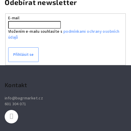
Odebírat newsletter
E-mail
Vložením e-mailu souhlasíte s
podmínkami ochrany osobních
údajů
Přihlásit se
Z
á
p
Kontakt
a
info
@
bagrmarket.cz
t
601 304 071
í