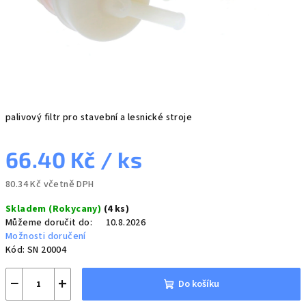
palivový filtr pro stavební a lesnické stroje
66.40 Kč
/ ks
80.34 Kč včetně DPH
Měrná
Skladem (Rokycany)
(4 ks)
cena:
Můžeme doručit do:
10.8.2026
Možnosti doručení
Kód:
SN 20004
−
+
Do košíku