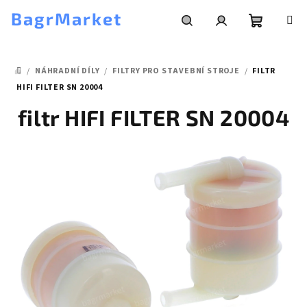
Přejít
BagrMarket
na
obsah
Nákupní
Hledat
Přihlášení
/
NÁHRADNÍ DÍLY
/
FILTRY PRO STAVEBNÍ STROJE
/
FILTR
košík
DOMŮ
HIFI FILTER SN 20004
filtr HIFI FILTER SN 20004