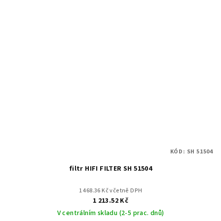
KÓD:
SH 51504
filtr HIFI FILTER SH 51504
1 468.36 Kč včetně DPH
1 213.52 Kč
V centrálním skladu (2-5 prac. dnů)