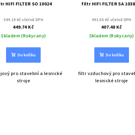
ltr HIFI FILTER SO 10024
filtr HIFI FILTER SA 103
544.19 Kč včetně DPH
493.05 Kč včetně DPH
449.74 Kč
407.48 Kč
Skladem (Rokycany)
Skladem (Rokycany)
Do košíku
Do košíku
lejový pro stavební a lesnické
filtr vzduchový pro stave
stroje
lesnické stroje