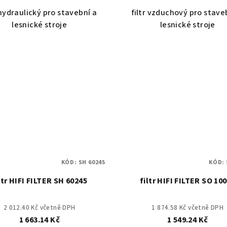
 hydraulický pro stavební a
filtr vzduchový pro stave
lesnické stroje
lesnické stroje
KÓD:
SH 60245
KÓD:
ltr HIFI FILTER SH 60245
filtr HIFI FILTER SO 10
2 012.40 Kč včetně DPH
1 874.58 Kč včetně DPH
1 663.14 Kč
1 549.24 Kč