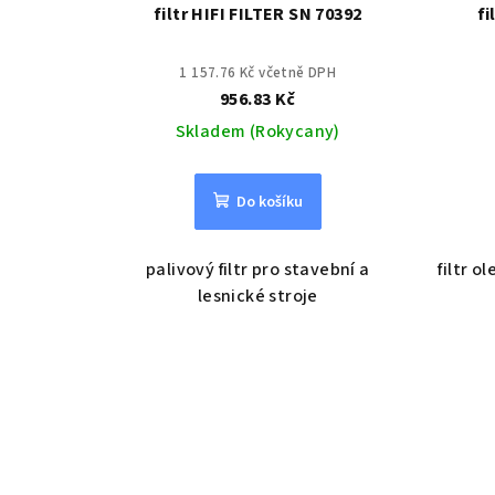
filtr HIFI FILTER SN 70392
fi
1 157.76 Kč včetně DPH
956.83 Kč
Skladem (Rokycany)
Do košíku
palivový filtr pro stavební a
filtr o
lesnické stroje