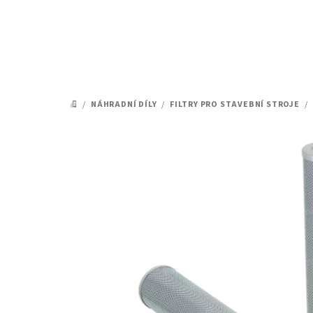
Přejít
na
obsah
/
NÁHRADNÍ DÍLY
/
FILTRY PRO STAVEBNÍ STROJE
/
DOMŮ