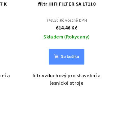
87 K
filtr HIFI FILTER SA 17118
743.50 Kč včetně DPH
614.46 Kč
Skladem (Rokycany)
Do košíku
bní a
filtr vzduchový pro stavební a
lesnické stroje