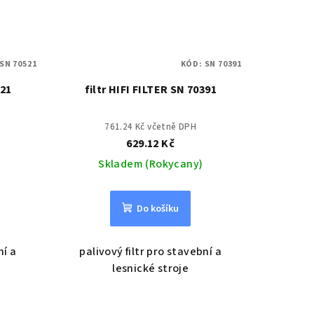
SN 70521
KÓD:
SN 70391
521
filtr HIFI FILTER SN 70391
761.24 Kč včetně DPH
629.12 Kč
Skladem (Rokycany)
Do košíku
ní a
palivový filtr pro stavební a
lesnické stroje