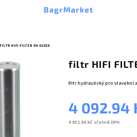
BagrMarket
FILTR HIFI FILTER SH 62029
filtr HIFI FI
filtr hydraulický pro stavební 
4 092.94
4 952.46 Kč včetně DPH
Měrná
cena: