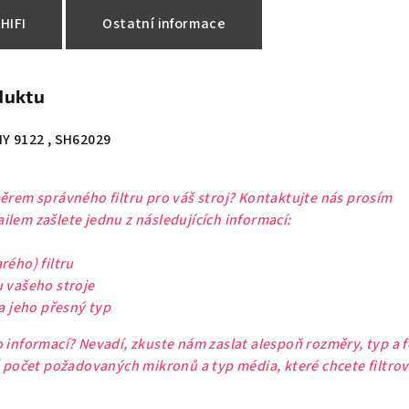
HIFI
Ostatní informace
duktu
HY 9122 , SH62029
ěrem správného filtru pro váš stroj? Kontaktujte nás prosím
lem zašlete jednu z následujících informací:
rého) filtru
u vašeho stroje
 a jeho přesný typ
 informací? Nevadí, zkuste nám zaslat alespoň rozměry, typ a 
ě počet požadovaných mikronů a typ média, které chcete filtrov