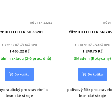
KÓD:
SH 53281
KÓD:
ltr HIFI FILTER SH 53281
filtr HIFI FILTER SN 70
1 772.92 Kč včetně DPH
1 510.99 Kč včetně DPH
1 465.22 Kč
1 248.75 Kč
rálním skladu (2-5 prac. dnů)
Skladem (Rokycany)
Do košíku
Do košíku
 hydraulický pro stavební a
palivový filtr pro staveb
lesnické stroje
lesnické stroje