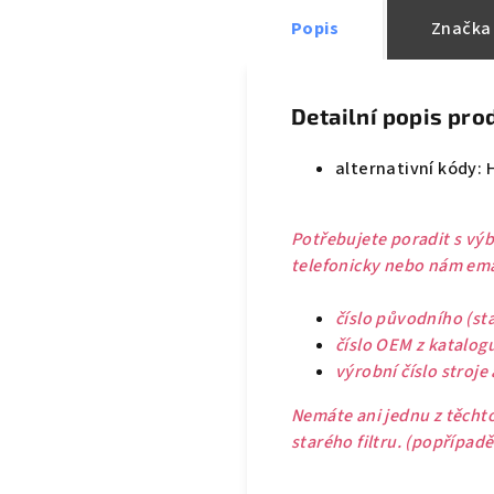
Popis
Značka
Detailní popis pro
alternativní kódy: 
Potřebujete poradit s výb
telefonicky nebo nám emai
číslo původního (sta
číslo OEM z katalog
výrobní číslo stroje
Nemáte ani jednu z těchto
starého filtru. (popřípad