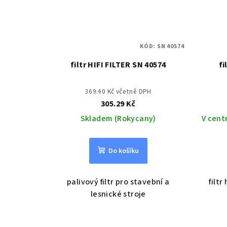
KÓD:
SN 40574
filtr HIFI FILTER SN 40574
fi
369.40 Kč včetně DPH
305.29 Kč
Skladem (Rokycany)
V cent
Do košíku
palivový filtr pro stavební a
filtr
lesnické stroje