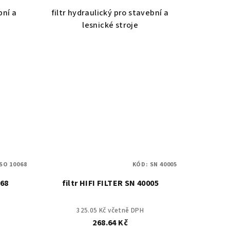
bní a
filtr hydraulický pro stavební a
lesnické stroje
SO 10068
KÓD:
SN 40005
068
filtr HIFI FILTER SN 40005
325.05 Kč včetně DPH
268.64 Kč