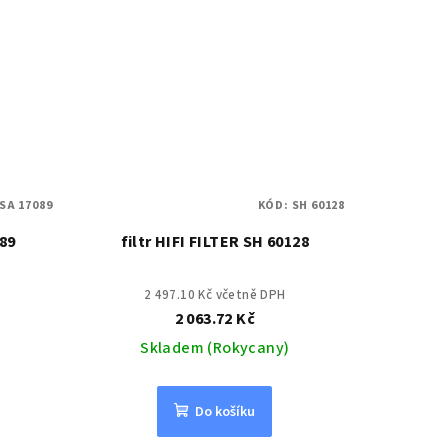
SA 17089
KÓD:
SH 60128
089
filtr HIFI FILTER SH 60128
2 497.10 Kč včetně DPH
2 063.72 Kč
Skladem (Rokycany)
Do košíku