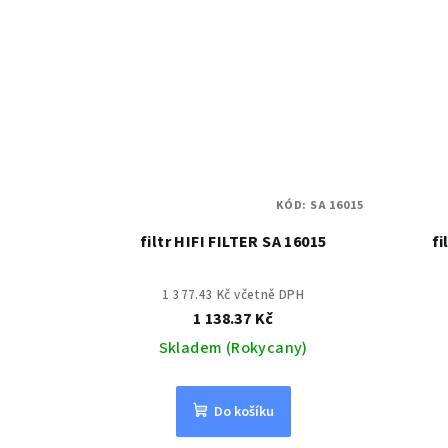
KÓD:
SA 16015
filtr HIFI FILTER SA 16015
fi
1 377.43 Kč včetně DPH
1 138.37 Kč
Skladem (Rokycany)
Do košíku