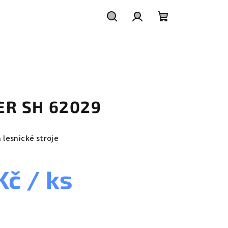
Hledat
Přihlášení
Nákupní
košík
LTER SH 62029
a lesnické stroje
 Kč
/ ks