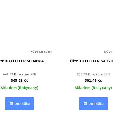
KÓD:
SH 60264
KÓD:
ltr HIFI FILTER SH 60264
filtr HIFI FILTER SA 17
441.93 Kč včetně DPH
606.79 Kč včetně DPH
365.23 Kč
501.48 Kč
Skladem (Rokycany)
Skladem (Rokycany)
Do košíku
Do košíku