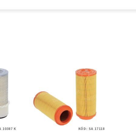
A 10387 K
KÓD:
SA 17118