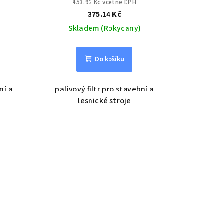
453.92 Kč včetně DPH
375.14 Kč
Skladem (Rokycany)
Do košíku
ní a
palivový filtr pro stavební a
lesnické stroje