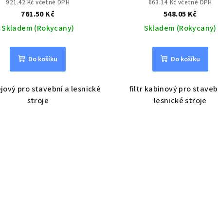
921.42 Kč včetně DPH
663.14 Kč včetně DPH
761.50 Kč
548.05 Kč
Skladem (Rokycany)
Skladem (Rokycany)
Do košíku
Do košíku
lejový pro stavební a lesnické
filtr kabinový pro staveb
stroje
lesnické stroje