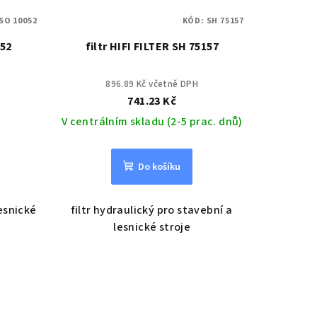
SO 10052
KÓD:
SH 75157
052
filtr HIFI FILTER SH 75157
896.89 Kč včetně DPH
741.23 Kč
V centrálním skladu (2-5 prac. dnů)
Do košíku
lesnické
filtr hydraulický pro stavební a
lesnické stroje