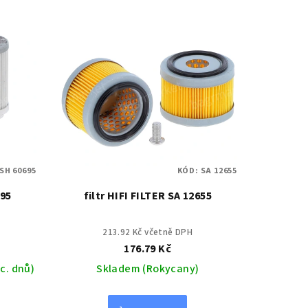
SH 60695
KÓD:
SA 12655
695
filtr HIFI FILTER SA 12655
213.92 Kč včetně DPH
176.79 Kč
c. dnů)
Skladem (Rokycany)