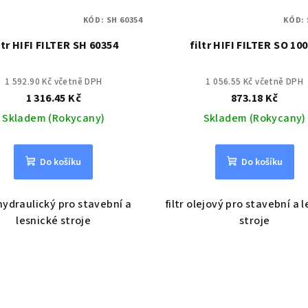
KÓD:
SH 60354
KÓD:
ltr HIFI FILTER SH 60354
filtr HIFI FILTER SO 10
1 592.90 Kč včetně DPH
1 056.55 Kč včetně DPH
1 316.45 Kč
873.18 Kč
Skladem (Rokycany)
Skladem (Rokycany)
Do košíku
Do košíku
 hydraulický pro stavební a
filtr olejový pro stavební a 
lesnické stroje
stroje