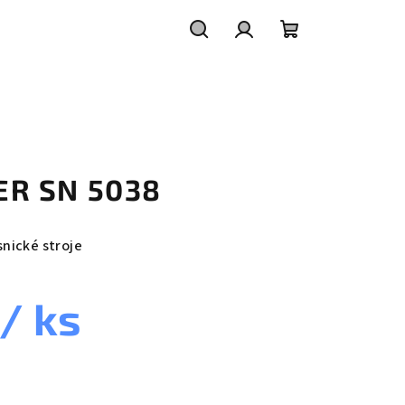
Hledat
Přihlášení
Nákupní
košík
LTER SN 5038
snické stroje
/ ks