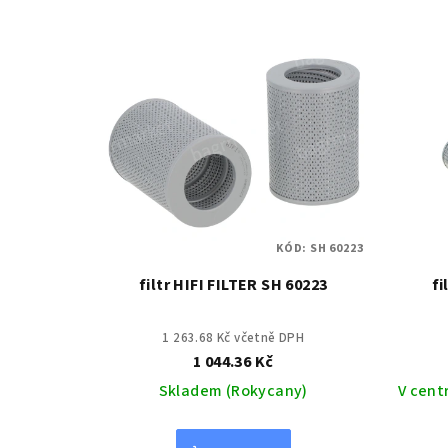
KÓD:
SH 60223
filtr HIFI FILTER SH 60223
fi
1 263.68 Kč včetně DPH
1 044.36 Kč
Skladem (Rokycany)
V cent