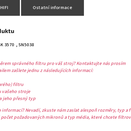
HIFI
Ostatní informace
duktu
SK 3570 , SN5038
ěrem správného filtru pro váš stroj? Kontaktujte nás prosím
lem zašlete jednu z následujících informací:
rého) filtru
u vašeho stroje
 a jeho přesný typ
 informací? Nevadí, zkuste nám zaslat alespoň rozměry, typ a 
ě počet požadovaných mikronů a typ média, které chcete filtrov