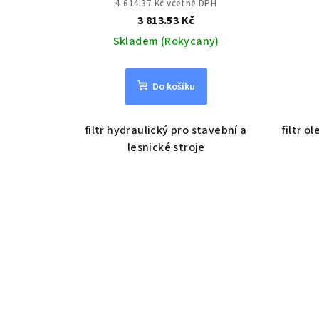
4 614.37 Kč včetně DPH
3 813.53 Kč
Skladem (Rokycany)
Do košíku
filtr hydraulický pro stavební a
filtr o
lesnické stroje