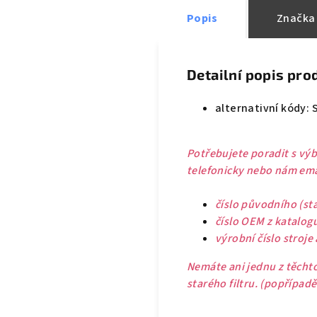
Popis
Značka
Detailní popis pro
alternativní kódy: 
Potřebujete poradit s výb
telefonicky nebo nám emai
číslo původního (sta
číslo OEM z katalog
výrobní číslo stroje
Nemáte ani jednu z těchto
starého filtru. (popřípad