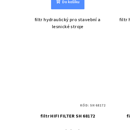
Do košíku
filtr hydraulický pro stavební a
filtr
lesnické stroje
KÓD:
SH 68172
filtr HIFI FILTER SH 68172
f