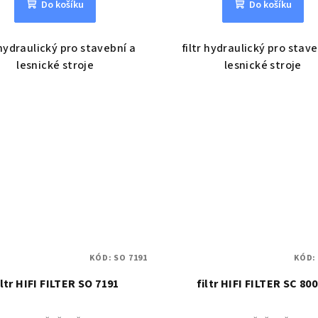
Do košíku
Do košíku
 hydraulický pro stavební a
filtr hydraulický pro stav
lesnické stroje
lesnické stroje
KÓD:
SO 7191
KÓD
iltr HIFI FILTER SO 7191
filtr HIFI FILTER SC 80