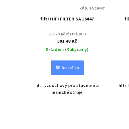
KÓD:
SA 16447
filtr HIFI FILTER SA 16447
fi
606.79 Kč včetně DPH
501.48 Kč
Skladem (Rokycany)
Do košíku
filtr vzduchový pro stavební a
filtr
lesnické stroje