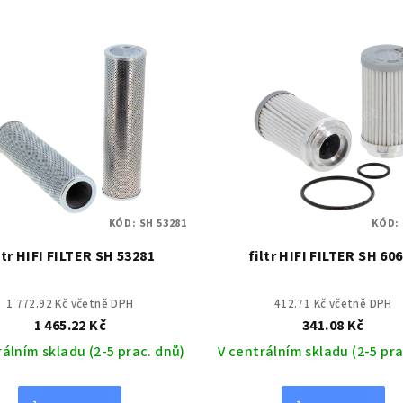
KÓD:
SH 53281
KÓD:
ltr HIFI FILTER SH 53281
filtr HIFI FILTER SH 60
1 772.92 Kč včetně DPH
412.71 Kč včetně DPH
1 465.22 Kč
341.08 Kč
rálním skladu (2-5 prac. dnů)
V centrálním skladu (2-5 pra