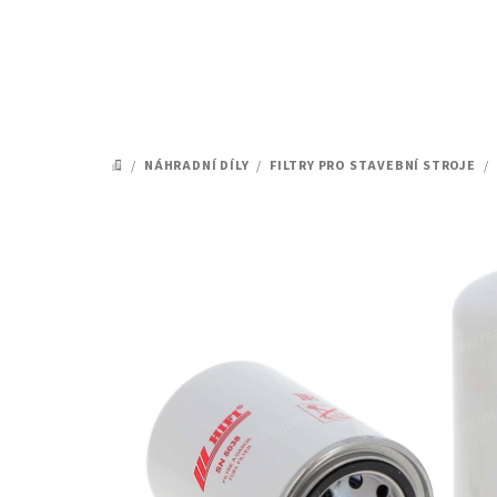
Přejít
na
obsah
/
NÁHRADNÍ DÍLY
/
FILTRY PRO STAVEBNÍ STROJE
/
DOMŮ