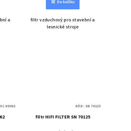
Do košíku
ební a
filtr vzduchový pro stavební a
lesnické stroje
:
SC 80062
KÓD:
SN 70125
062
filtr HIFI FILTER SN 70125