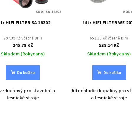
KÓD:
SA 16302
KÓD
ltr HIFI FILTER SA 16302
filtr HIFI FILTER WE 20
297.39 Kč včetně DPH
651.15 Kč včetně DPH
245.78 Kč
538.14 Kč
Skladem (Rokycany)
Skladem (Rokycany)
Do košíku
Do košíku
r vzduchový pro stavební a
filtr chladící kapaliny pro s
lesnické stroje
a lesnické stroje