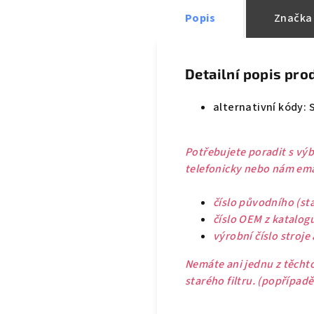
Popis
Značka
Detailní popis pro
alternativní kódy: 
Potřebujete poradit s výb
telefonicky nebo nám emai
číslo původního (sta
číslo OEM z katalog
výrobní číslo stroje
Nemáte ani jednu z těchto
starého filtru. (popřípad