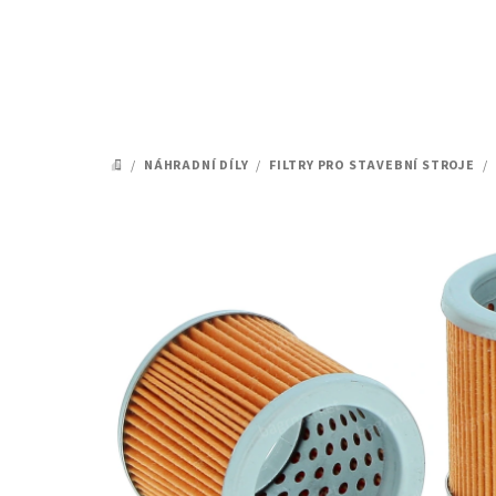
Přejít
na
obsah
/
NÁHRADNÍ DÍLY
/
FILTRY PRO STAVEBNÍ STROJE
/
DOMŮ