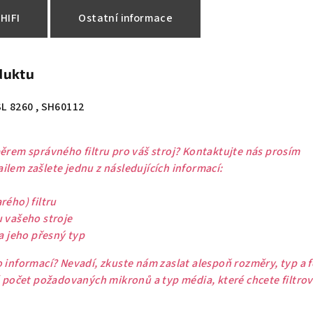
HIFI
Ostatní informace
duktu
SL 8260 , SH60112
ěrem správného filtru pro váš stroj? Kontaktujte nás prosím
lem zašlete jednu z následujících informací:
rého) filtru
u vašeho stroje
 a jeho přesný typ
 informací? Nevadí, zkuste nám zaslat alespoň rozměry, typ a 
ě počet požadovaných mikronů a typ média, které chcete filtrov