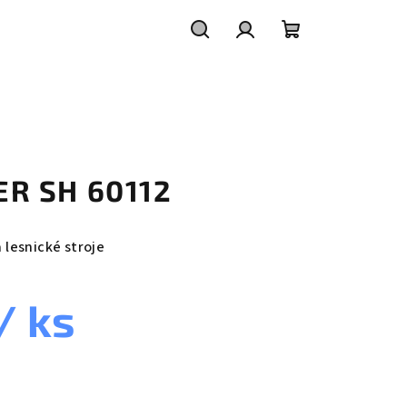
Hledat
Přihlášení
Nákupní
košík
TER SH 60112
a lesnické stroje
/ ks