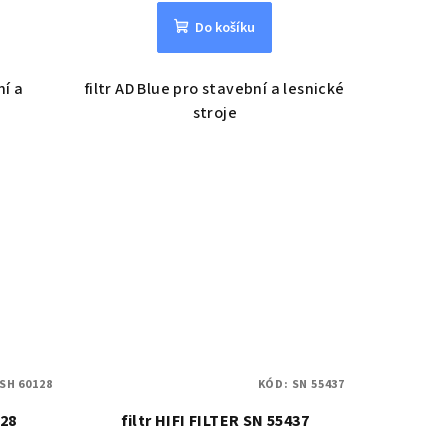
Do košíku
ní a
filtr AD Blue pro stavební a lesnické
stroje
SH 60128
KÓD:
SN 55437
128
filtr HIFI FILTER SN 55437