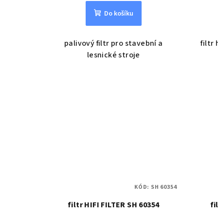
Do košíku
palivový filtr pro stavební a
filtr
lesnické stroje
KÓD:
SH 60354
filtr HIFI FILTER SH 60354
fi