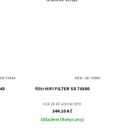
SN 70343
KÓD:
SD 70380
343
filtr HIFI FILTER SD 70380
416.36 Kč včetně DPH
344.10 Kč
Skladem (Rokycany)