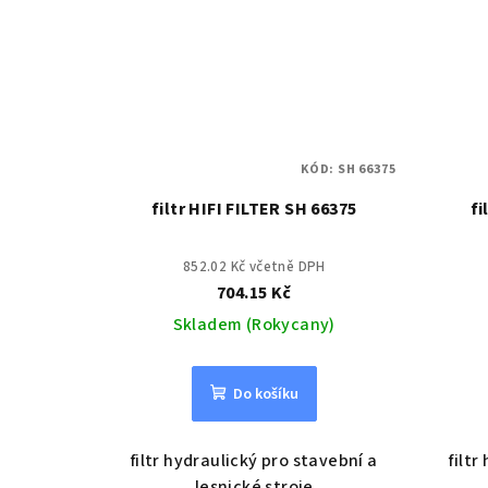
KÓD:
SH 66375
filtr HIFI FILTER SH 66375
fi
852.02 Kč včetně DPH
704.15 Kč
Skladem (Rokycany)
Do košíku
filtr hydraulický pro stavební a
filtr
lesnické stroje