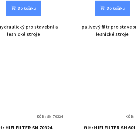
Do košíku
Do košíku
 hydraulický pro stavební a
palivový filtr pro staveb
lesnické stroje
lesnické stroje
KÓD:
SN 70324
KÓD:
ltr HIFI FILTER SN 70324
filtr HIFI FILTER SH 60