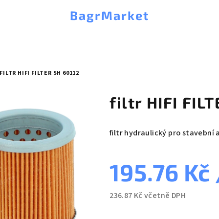
BagrMarket
FILTR HIFI FILTER SH 60112
filtr HIFI FIL
filtr hydraulický pro stavební 
195.76 Kč
236.87 Kč včetně DPH
Měrná
cena: