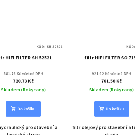
KÓD:
SH 52521
KÓD
ltr HIFI FILTER SH 52521
filtr HIFI FILTER SO 71
881.76 Kč včetně DPH
921.42 Kč včetně DPH
728.73 Kč
761.50 Kč
Skladem (Rokycany)
Skladem (Rokycany)
Do košíku
Do košíku
 hydraulický pro stavební a
filtr olejový pro stavební a 
lesnické stroje
stroje