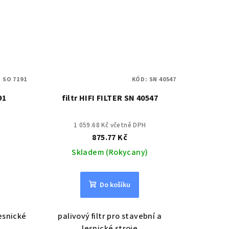
:
SO 7191
KÓD:
SN 40547
91
filtr HIFI FILTER SN 40547
1 059.68 Kč včetně DPH
875.77 Kč
Skladem (Rokycany)
Do košíku
lesnické
palivový filtr pro stavební a
lesnické stroje