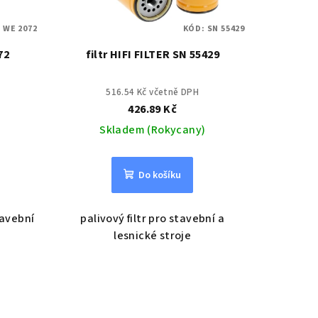
:
WE 2072
KÓD:
SN 55429
72
filtr HIFI FILTER SN 55429
516.54 Kč včetně DPH
426.89 Kč
Skladem (Rokycany)
Do košíku
tavební
palivový filtr pro stavební a
lesnické stroje