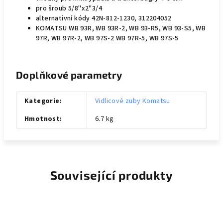
pro šroub 5/8"x2"3/4
alternativní kódy 42N-812-1230, 312204052
KOMATSU WB 93R, WB 93R-2, WB 93-R5, WB 93-S5, WB
97R, WB 97R-2, WB 97S-2 WB 97R-5, WB 97S-5
Doplňkové parametry
Kategorie
:
Vidlicové zuby Komatsu
Hmotnost
:
6.7 kg
Související produkty