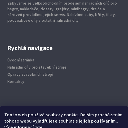
Zabýváme se velkoobchodním prodejem náhradních dílů pro
bagry, nakladače, dozery, grejdry, minibagry, drtiče
a
zároveň provádíme jejich servis.
Nabízíme
zuby
,
břity
,
filtry
,
podvozkové díly
a ostatní náhradní díly.
Rychlá navigace
Úvodní stránka
Náhradní díly pro stavební stroje
Opravy stavebních strojů
Kontakty
Info
Tento web používá soubory cookie. Dalším procházením
tohoto webu vyjadřujete souhlas s jejich používáním..
Jak nakupovat
Více informací
zde
.