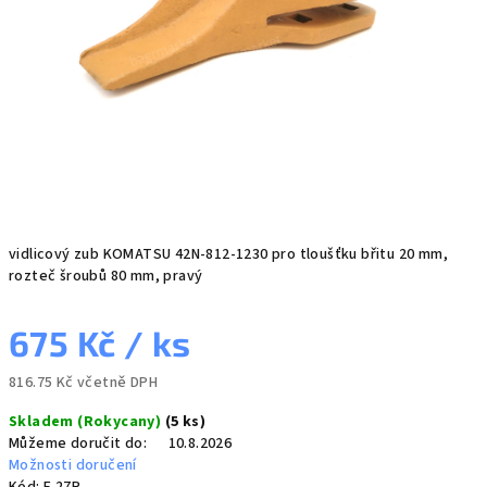
vidlicový zub KOMATSU 42N-812-1230 pro tloušťku břitu 20 mm,
rozteč šroubů 80 mm, pravý
675 Kč
/ ks
816.75 Kč včetně DPH
Měrná
Skladem (Rokycany)
(5 ks)
cena:
Můžeme doručit do:
10.8.2026
Možnosti doručení