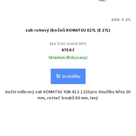
KÓD:
E 27L
zub rohový (boční) KOMATSU E27L (E 27L)
816.75 Kč včetně DPH
675 Kč
Skladem (Rokycany)
Do košíku
boční vidlicový zub KOMATSU 42N-812-1220 pro tloušťku břitu 20
mm, rozteč šroubů 80 mm, levý