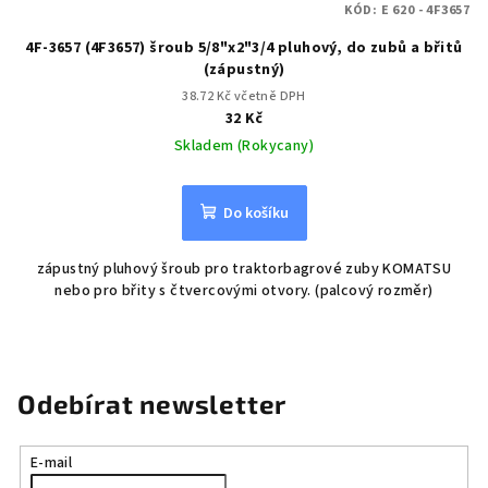
KÓD:
E 620 - 4F3657
4F-3657 (4F3657) šroub 5/8"x2"3/4 pluhový, do zubů a břitů
(zápustný)
38.72 Kč včetně DPH
32 Kč
Skladem (Rokycany)
Do košíku
zápustný pluhový šroub pro traktorbagrové zuby KOMATSU
nebo pro břity s čtvercovými otvory. (palcový rozměr)
Odebírat newsletter
E-mail