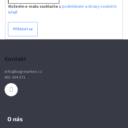
Vložením e-mailu souhlasíte s
podmínkami ochrany osobních
údajů
Přihlásit se
Z
á
p
Kontakt
a
info
@
bagrmarket.cz
t
601 304 071
í
O nás