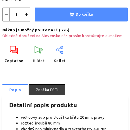
Kód:
E 27R
−
+
Do košíku
Nákup je možný pouze na IČ (B2B)
Ohledně doručení na Slovensko nás prosím kontaktujte e-mailem
Zeptat se
Hlídat
Sdílet
Popis
Značka
ESTI
Detailní popis produktu
vidlicový zub pro tloušťku břitu 20 mm, pravý
rozteč šroubů 80 mm
vhodný pro minirypadla a traktorbagry 4-8 tun