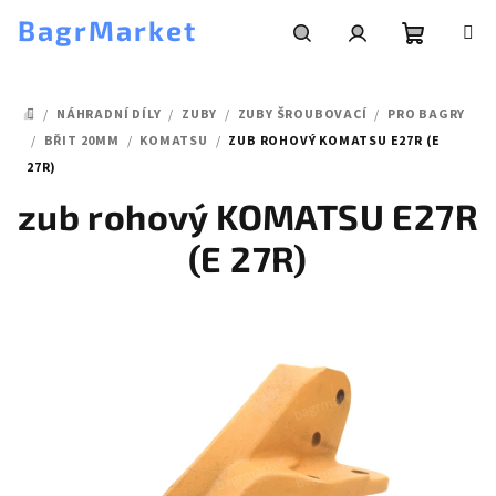
Přejít
BagrMarket
na
obsah
Nákupní
Hledat
Přihlášení
/
NÁHRADNÍ DÍLY
/
ZUBY
/
ZUBY ŠROUBOVACÍ
/
PRO BAGRY
košík
DOMŮ
/
BŘIT 20MM
/
KOMATSU
/
ZUB ROHOVÝ KOMATSU E27R (E
27R)
zub rohový KOMATSU E27R
(E 27R)