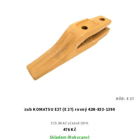
KÓD:
E 27
zub KOMATSU E27 (E 27) rovný 42N-833-1390
575.96 Kč včetně DPH
476 Kč
Skladem (Rokycany)