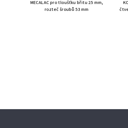
MECALAC pro tloušťku břitu 25 mm,
KO
rozteč šroubů 53 mm
čtv
Z
á