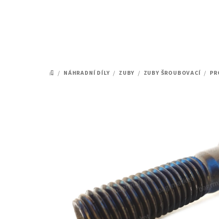
Přejít
na
obsah
/
NÁHRADNÍ DÍLY
/
ZUBY
/
ZUBY ŠROUBOVACÍ
/
PR
DOMŮ