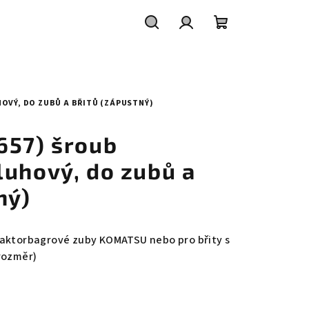
Hledat
Přihlášení
Nákupní
košík
UHOVÝ, DO ZUBŮ A BŘITŮ (ZÁPUSTNÝ)
657) šroub
luhový, do zubů a
ný)
raktorbagrové zuby KOMATSU nebo pro břity s
rozměr)