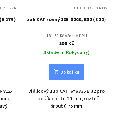
ÓD:
E 27R
KÓD:
E 32 - 6Y6335
(E 27R)
zub CAT rovný 135-8203, E32 (E 32)
481.58 Kč včetně DPH
398 Kč
Skladem (Rokycany)
Do košíku
N-812-
vidlicový zub CAT 6Y6335 E 32 pro
0 mm,
tloušťku břitu 20 mm, rozteč
ravý
šroubů 75 mm