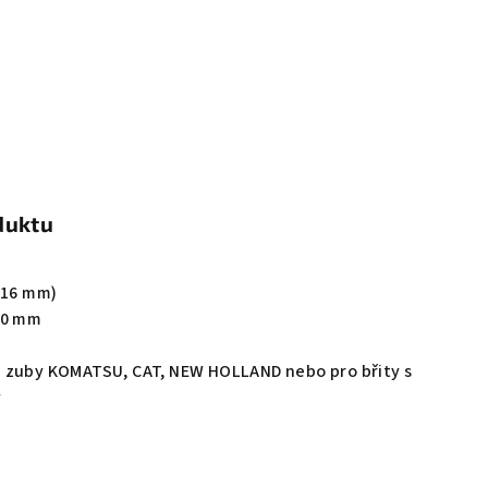
duktu
 16 mm)
70 mm
 zuby KOMATSU, CAT, NEW HOLLAND nebo pro břity s
y