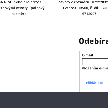
MATSU nebo pro břity s
otvory o rozměru 1879x203
ercovými otvory. (palcový
tvrdost HB500, č. dílu B
rozměr)
6718007
Odebír
E-mail
Vložením e-mai
Přihlásit se