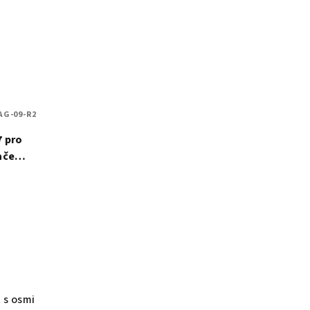
AG-09-R2
7 pro
ače
 s osmi