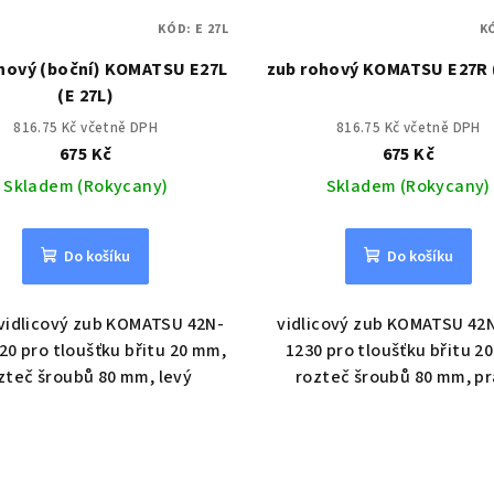
KÓD:
E 27L
K
hový (boční) KOMATSU E27L
zub rohový KOMATSU E27R 
(E 27L)
816.75 Kč včetně DPH
816.75 Kč včetně DPH
675 Kč
675 Kč
Skladem (Rokycany)
Skladem (Rokycany)
Do košíku
Do košíku
vidlicový zub KOMATSU 42N-
vidlicový zub KOMATSU 42
20 pro tloušťku břitu 20 mm,
1230 pro tloušťku břitu 2
zteč šroubů 80 mm, levý
rozteč šroubů 80 mm, p