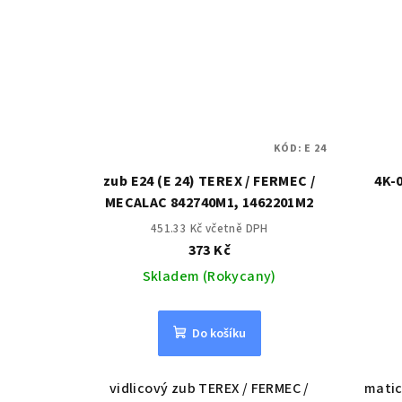
KÓD:
E 24
zub E24 (E 24) TEREX / FERMEC /
4K-
MECALAC 842740M1, 1462201M2
451.33 Kč včetně DPH
373 Kč
Skladem (Rokycany)
Do košíku
vidlicový zub TEREX / FERMEC /
matic