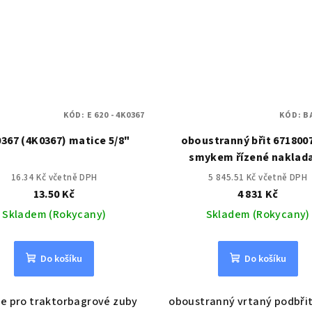
KÓD:
E 620 - 4K0367
KÓD:
B
0367 (4K0367) matice 5/8"
oboustranný břit 671800
smykem řízené naklad
BOBCAT
16.34 Kč včetně DPH
5 845.51 Kč včetně DPH
13.50 Kč
4 831 Kč
Skladem (Rokycany)
Skladem (Rokycany)
Do košíku
Do košíku
e pro traktorbagrové zuby
oboustranný vrtaný podbřit