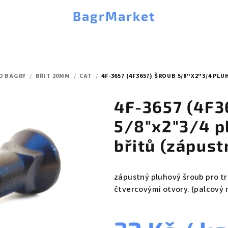
BagrMarket
O BAGRY
/
BŘIT 20MM
/
CAT
/
4F-3657 (4F3657) ŠROUB 5/8"X2"3/4 PL
4F-3657 (4F3
5/8"x2"3/4 p
břitů (zápust
zápustný pluhový šroub pro t
čtvercovými otvory. (palcový 