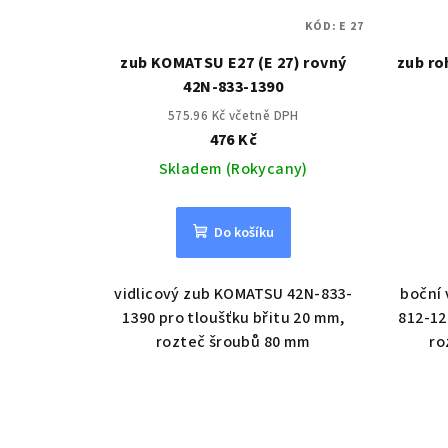
KÓD:
E 27
zub KOMATSU E27 (E 27) rovný
zub ro
42N-833-1390
575.96 Kč včetně DPH
476 Kč
Skladem (Rokycany)
Do košíku
vidlicový zub KOMATSU 42N-833-
boční 
1390 pro tloušťku břitu 20 mm,
812-12
rozteč šroubů 80 mm
ro