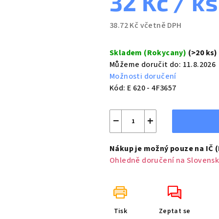
32 Kč
/ ks
38.72 Kč včetně DPH
Měrná
cena:
Skladem (Rokycany)
(>20 ks)
Můžeme doručit do:
11.8.2026
Možnosti doručení
Kód:
E 620 - 4F3657
−
+
Nákup je možný pouze na IČ 
Ohledně doručení na Slovensk
Tisk
Zeptat se