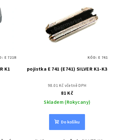
D:
E 721R
KÓD:
E 741
ER K1
pojistka E 741 (E741) SILVER K1-K3
98.01 Kč včetně DPH
81 Kč
Skladem (Rokycany)
Do košíku