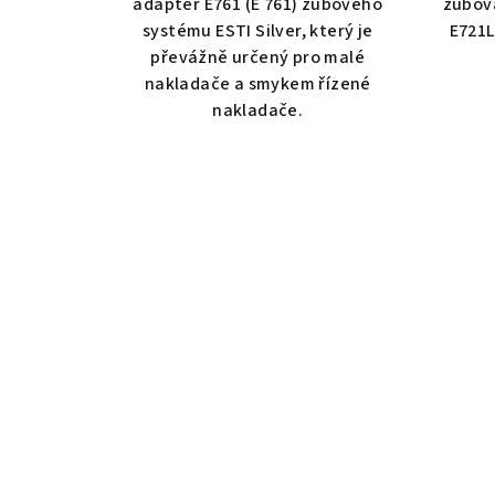
adaptér E761 (E 761) zubového
zubov
systému ESTI Silver, který je
E721L
převážně určený pro malé
nakladače a smykem řízené
nakladače.