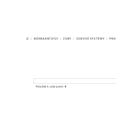
Přejít
na
obsah
/
NÁHRADNÍ DÍLY
/
ZUBY
/
ZUBOVÉ SYSTÉMY
/
PRO
DOMŮ
Položek k zobrazení:
4
V