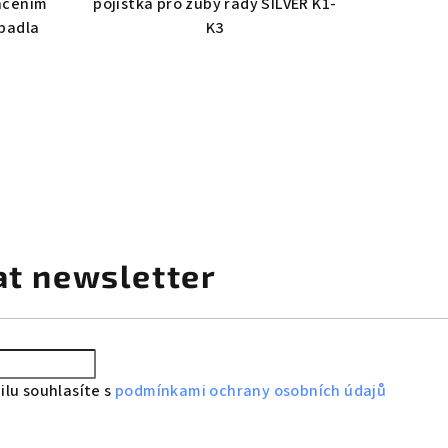
ačením
pojistka pro zuby řady SILVER K1-
ýpadla
K3
at newsletter
lu souhlasíte s
podmínkami ochrany osobních údajů