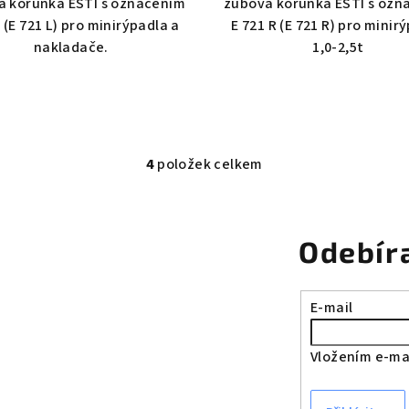
á korunka ESTI s označením
zubová korunka ESTI s ozn
 (E 721 L) pro minirýpadla a
E 721 R (E 721 R) pro minir
nakladače.
1,0-2,5t
4
položek celkem
O
v
l
Odebír
á
d
a
E-mail
c
í
Vložením e-mai
p
r