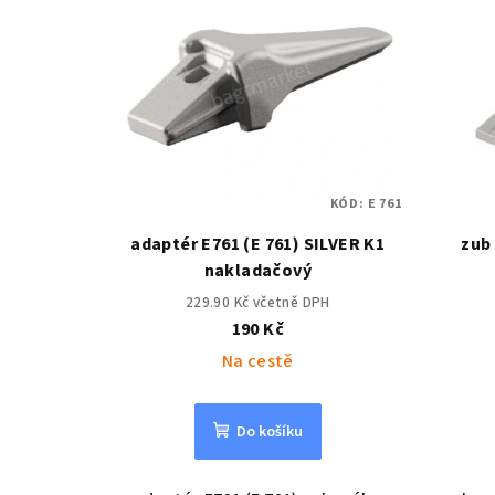
ý
p
i
s
p
KÓD:
E 761
r
adaptér E761 (E 761) SILVER K1
zub 
o
nakladačový
229.90 Kč včetně DPH
d
190 Kč
u
Na cestě
k
Do košíku
t
ů