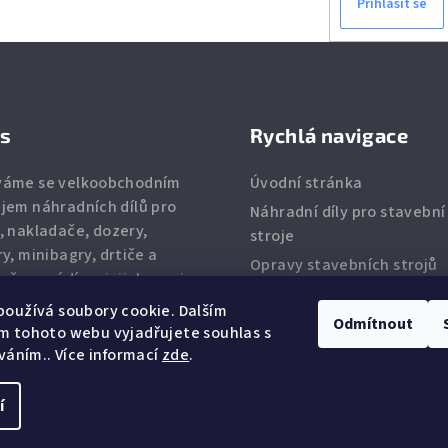
Přihlásit se
v
k
y
v
ý
ás
Rychlá navigace
p
váme se velkoobchodním
Úvodní stránka
i
jem náhradních dílů pro
Náhradní díly pro stavební
s
, nakladače, dozery,
stroje
u
ry, minibagry, drtiče
a
Opravy stavebních strojů
eň provádíme jejich servis.
Kontakty
zíme
zuby
,
břity
,
filtry
,
oužívá soubory cookie. Dalším
Odmítnout
zkové díly
a ostatní
m tohoto webu vyjadřujete souhlas s
dní díly.
íváním.. Více informací
zde
.
í
Copyright 2026
Ba