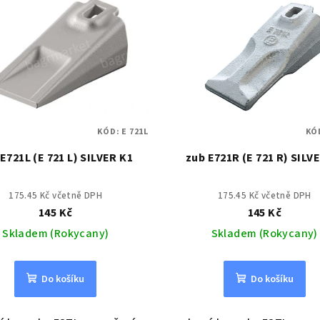
KÓD:
E 721L
KÓ
E721L (E 721 L) SILVER K1
zub E721R (E 721 R) SILV
175.45 Kč včetně DPH
175.45 Kč včetně DPH
145 Kč
145 Kč
Skladem (Rokycany)
Skladem (Rokycany)
Do košíku
Do košíku