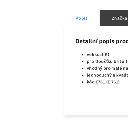
Popis
Značka
Detailní popis pro
velikost K1
pro tloušťku břitu
vhodný pro malé n
jednoduchý a kvali
kód E761 (E 761)