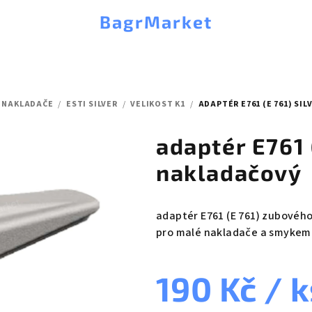
BagrMarket
 NAKLADAČE
/
ESTI SILVER
/
VELIKOST K1
/
ADAPTÉR E761 (E 761) SI
adaptér E761 
nakladačový
adaptér E761 (E 761) zubového
pro malé nakladače a smykem 
190 Kč
/ k