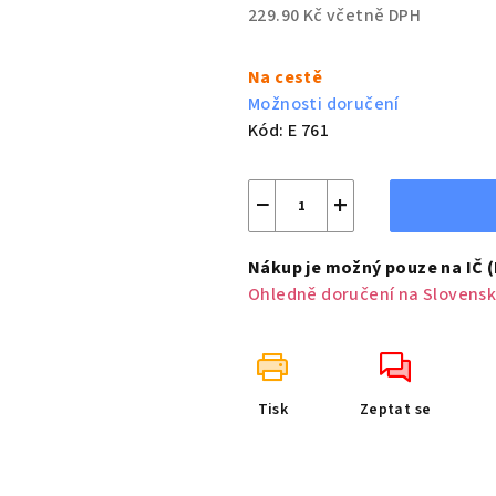
229.90 Kč včetně DPH
Měrná
cena:
Na cestě
Možnosti doručení
Kód:
E 761
−
+
Nákup je možný pouze na IČ 
Ohledně doručení na Slovensk
Tisk
Zeptat se