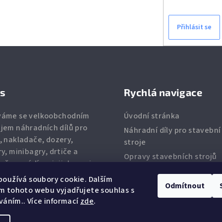
Přihlásit se
ás
Rychlá navigace
váme se velkoobchodním
Úvodní stránka
jem náhradních dílů pro
Náhradní díly pro stavební
, nakladače, dozery,
stroje
ry, minibagry, drtiče
a
Opravy stavebních strojů
eň provádíme jejich servis.
Kontakty
zíme
zuby
,
břity
,
filtry
,
oužívá soubory cookie. Dalším
Odmítnout
zkové díly
a ostatní
m tohoto webu vyjadřujete souhlas s
dní díly.
íváním.. Více informací
zde
.