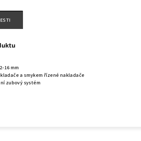
ESTI
duktu
 12-16 mm
akladače a smykem řízené nakladače
tní zubový systém