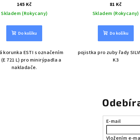
145 Kč
81 Kč
Skladem (Rokycany)
Skladem (Rokycany)
Do košíku
Do košíku
á korunka ESTI s označením
pojistka pro zuby řady SILV
 (E 721 L) pro minirýpadla a
K3
nakladače.
Odebír
E-mail
Vložením e-mai