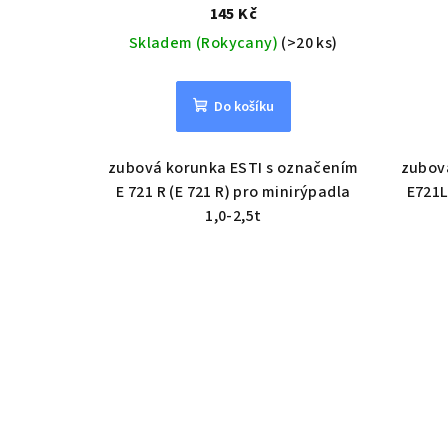
145 Kč
Skladem (Rokycany)
(>20 ks)
Do košíku
zubová korunka ESTI s označením
zubov
E 721 R (E 721 R) pro minirýpadla
E721L
1,0-2,5t