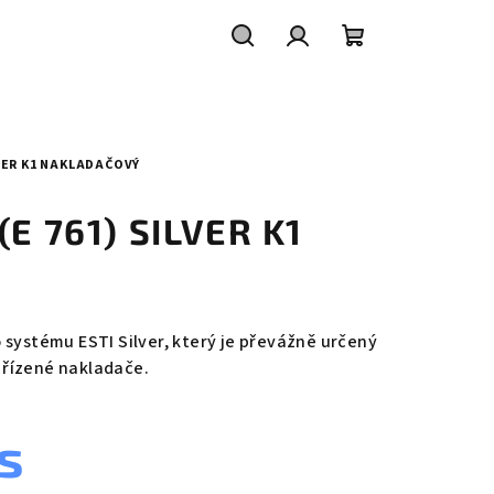
Hledat
Přihlášení
Nákupní
košík
LVER K1 NAKLADAČOVÝ
(E 761) SILVER K1
 systému ESTI Silver, který je převážně určený
řízené nakladače.
s