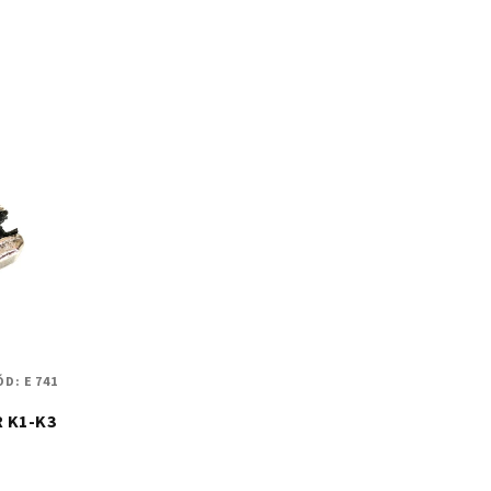
ÓD:
E 741
R K1-K3