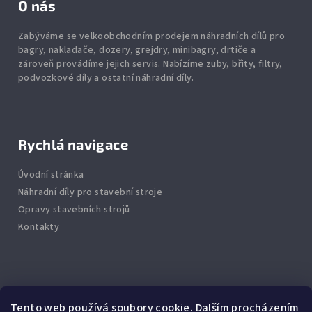
O nás
Zabýváme se velkoobchodním prodejem náhradních dílů pro
bagry, nakladače, dozery, grejdry, minibagry, drtiče
a
zároveň provádíme jejich servis.
Nabízíme
zuby
,
břity
,
filtry
,
podvozkové díly
a ostatní náhradní díly.
Rychlá navigace
Úvodní stránka
Náhradní díly pro stavební stroje
Opravy stavebních strojů
Kontakty
Info
Tento web používá soubory cookie. Dalším procházením