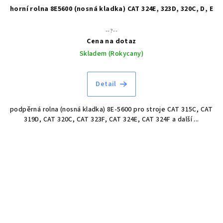
horní rolna 8E5600 (nosná kladka) CAT 324E, 323D, 320C, D, E
--?--
Cena na dotaz
Skladem (Rokycany)
Detail
podpěrná rolna (nosná kladka) 8E-5600 pro stroje CAT 315C, CAT
319D, CAT 320C, CAT 323F, CAT 324E, CAT 324F a další ...