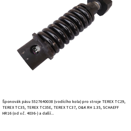
Šponovák pásu 5527640038 (vodícího kola) pro stroje TEREX TC29,
TEREX TC35, TEREX TC35E, TEREX TC37, O&K RH 1.35, SCHAEFF
HR16 (od v.č. 4036-) a další...
Měrná