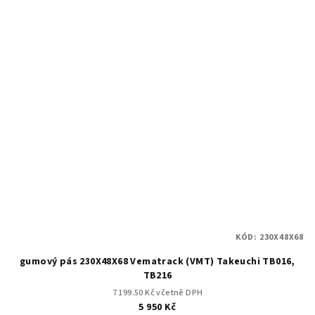
KÓD:
230X48X68
gumový pás 230X48X68 Vematrack (VMT) Takeuchi TB016,
TB216
7 199.50 Kč včetně DPH
5 950 Kč