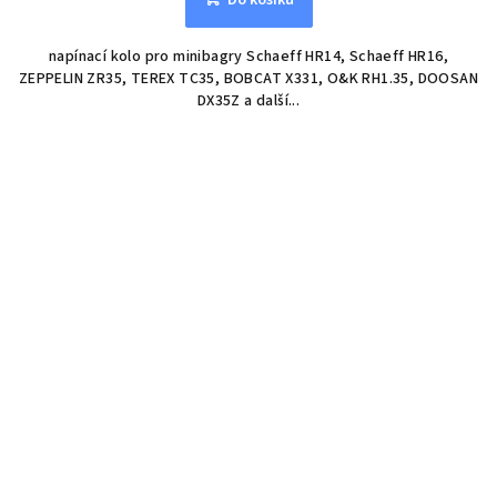
Do košíku
napínací kolo pro minibagry Schaeff HR14, Schaeff HR16,
ZEPPELIN ZR35, TEREX TC35, BOBCAT X331, O&K RH1.35, DOOSAN
DX35Z a další...