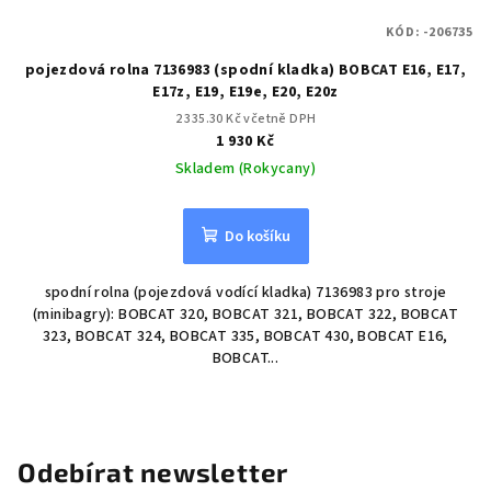
KÓD:
-206735
pojezdová rolna 7136983 (spodní kladka) BOBCAT E16, E17,
E17z, E19, E19e, E20, E20z
2 335.30 Kč včetně DPH
1 930 Kč
Skladem (Rokycany)
Do košíku
spodní rolna (pojezdová vodící kladka) 7136983 pro stroje
(minibagry): BOBCAT 320, BOBCAT 321, BOBCAT 322, BOBCAT
323, BOBCAT 324, BOBCAT 335, BOBCAT 430, BOBCAT E16,
BOBCAT...
Odebírat newsletter