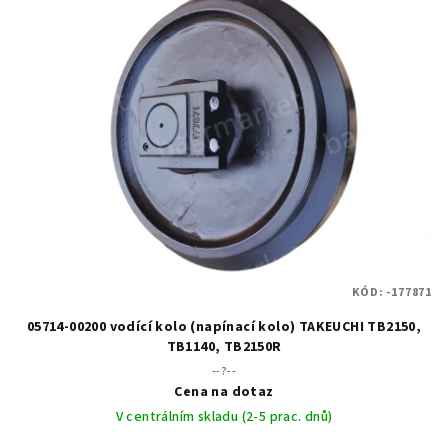
KÓD:
-177871
05714-00200 vodící kolo (napínací kolo) TAKEUCHI TB2150,
TB1140, TB2150R
--?--
Cena na dotaz
V centrálním skladu (2-5 prac. dnů)