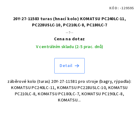
KÓD:
-129595
20Y-27-11583 turas (hnací kolo) KOMATSU PC240LC-11,
PC228USLC-10, PC210LC-8, PC180LC-7
--?--
Cena na dotaz
V centrálním skladu (2-5 prac. dnů)
Detail
záběrové kolo (turas) 20Y-27-11581 pro stroje (bagry, rýpadla):
KOMATSU PC240LC-11, KOMATSU PC228USLC-10, KOMATSU
PC210LC-8, KOMATSU PC180LC-7, KOMATSU PC190LC-8,
KOMATSU...