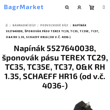
Přejít
BagrMarket
na
obsah
Nákupní
Hledat
Přihlášení
/
NÁHRADNÍ DÍLY
/
PODVOZKOVÉ DÍLY
/
NAPÍNÁK
košík
DOMŮ
5527640038, ŠPONOVÁK PÁSU TEREX TC29, TC35, TC35E, TC37,
O&K RH 1.35, SCHAEFF HR16 (OD V.Č. 4036-)
Napínák 5527640038,
šponovák pásu TEREX TC29,
TC35, TC35E, TC37, O&K RH
1.35, SCHAEFF HR16 (od v.č.
4036-)