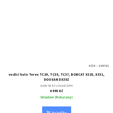
KÓD:
-199701
vodící kolo Terex TC29, TC35, TC37, BOBCAT X325, X331,
DOOSAN DX35Z
6 043.95 Kč včetně DPH
4 995 Kč
Skladem (Rokycany)