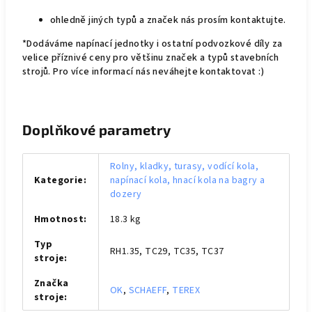
ohledně jiných typů a značek nás prosím kontaktujte.
*Dodáváme napínací jednotky i ostatní podvozkové díly za
velice příznivé ceny pro většinu značek a typů stavebních
strojů. Pro více informací nás neváhejte kontaktovat :)
Doplňkové parametry
Rolny, kladky, turasy, vodící kola,
Kategorie
:
napínací kola, hnací kola na bagry a
dozery
Hmotnost
:
18.3 kg
Typ
RH1.35, TC29, TC35, TC37
stroje
:
Značka
OK
,
SCHAEFF
,
TEREX
stroje
: