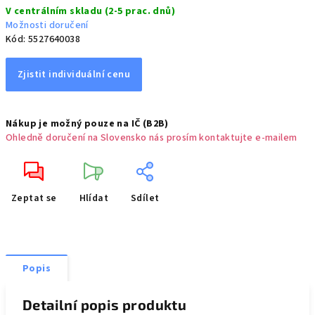
V centrálním skladu (2-5 prac. dnů)
cena:
Možnosti doručení
Kód:
5527640038
Zjistit individuální cenu
Nákup je možný pouze na IČ (B2B)
Ohledně doručení na Slovensko nás prosím kontaktujte e-mailem
Zeptat se
Hlídat
Sdílet
Popis
Detailní popis produktu