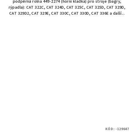
podpěrná rolna 449-2274 (horní kladka) pro stroje (bagry,
rýpadla): CAT 322C, CAT 324D, CAT 325C, CAT 325D, CAT 329D,
CAT 329D2, CAT 329E, CAT 330C, CAT 330D, CAT 336E a další...
KÓD:
-129647