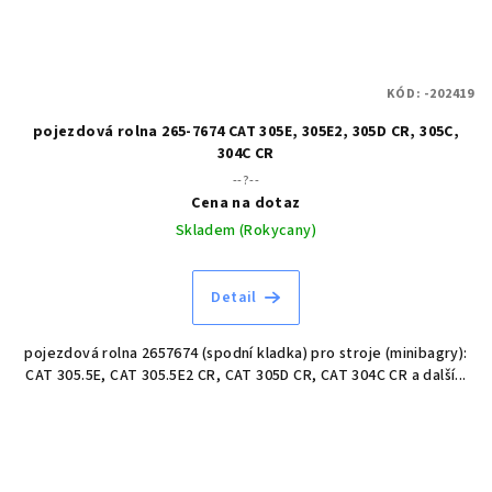
KÓD:
-202419
pojezdová rolna 265-7674 CAT 305E, 305E2, 305D CR, 305C,
304C CR
--?--
Cena na dotaz
Skladem (Rokycany)
Detail
pojezdová rolna 2657674 (spodní kladka) pro stroje (minibagry):
CAT 305.5E, CAT 305.5E2 CR, CAT 305D CR, CAT 304C CR a další...