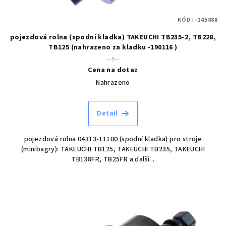
KÓD:
-145088
pojezdová rolna (spodní kladka) TAKEUCHI TB235-2, TB228,
TB125 (nahrazeno za kladku -190116 )
--?--
Cena na dotaz
Nahrazeno
Detail
pojezdová rolna 04313-11100 (spodní kladka) pro stroje
(minibagry): TAKEUCHI TB125, TAKEUCHI TB235, TAKEUCHI
TB138FR, TB25FR a další...