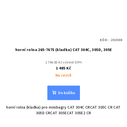
KÓD:
-202508
horní rolna 265-7675 (kladka) CAT 304C, 305D, 305E
1 796.85 Kč včetně DPH
1 485 Kč
Na cestě
Do košíku
horní rolna (kladka) pro minibagry CAT 304C CRCAT 305C CR CAT
305D CRCAT 305ECAT 305E2 CR