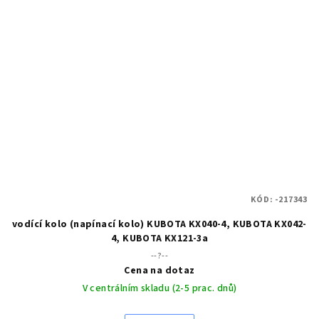
KÓD:
-217343
vodící kolo (napínací kolo) KUBOTA KX040-4, KUBOTA KX042-
4, KUBOTA KX121-3a
--?--
Cena na dotaz
V centrálním skladu (2-5 prac. dnů)