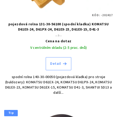
KÓD:
-202417
pojezdová rolna 131-30-56100 (spodní kladka) KOMATSU
D61EX-24, D61PX-24, D61EX-23, D61EX-15, D41-3
--?--
Cena na dotaz
V centrálním skladu (2-5 prac. dnů)
Detail
spodní rolna 140-30-00050 (pojezdová kladka) pro stroje
(buldozery): KOMATSU D61EX-24, KOMATSU D61PX-24, KOMATSU
D61EX-23, KOMATSU D61EX-15, KOMATSU D41-3, SHANTUI SD13 a
další...
Tip