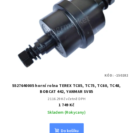
KÓD:
-150282
5527640005 horní rolna TEREX TC85, TC75, TC60, TC48,
BOBCAT 442, YANMAR SV85
2 116.29 Kč včetně DPH
1 749 Kč
Skladem (Rokycany)
Do košíku