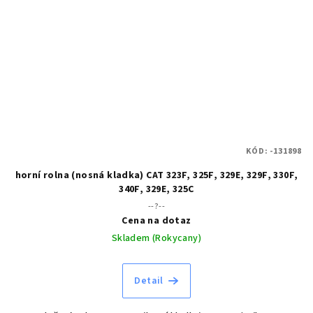
KÓD:
-131898
horní rolna (nosná kladka) CAT 323F, 325F, 329E, 329F, 330F,
340F, 329E, 325C
--?--
Cena na dotaz
Skladem (Rokycany)
Detail