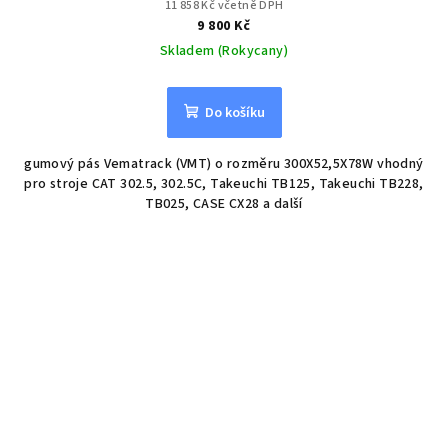
11 858 Kč včetně DPH
9 800 Kč
Skladem (Rokycany)
Do košíku
gumový pás Vematrack (VMT) o rozměru 300X52,5X78W vhodný
pro stroje CAT 302.5, 302.5C, Takeuchi TB125, Takeuchi TB228,
TB025, CASE CX28 a další