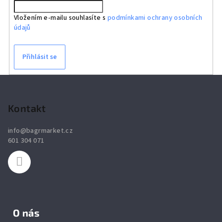
Vložením e-mailu souhlasíte s
podmínkami ochrany osobních
údajů
Přihlásit se
Z
á
p
Kontakt
a
info
@
bagrmarket.cz
t
601 304 071
í
O nás