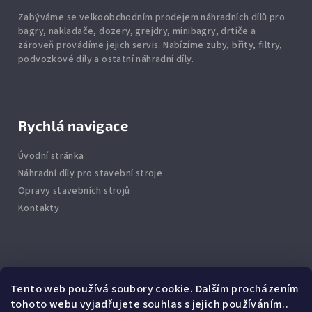
Zabýváme se velkoobchodním prodejem náhradních dílů pro
bagry, nakladače, dozery, grejdry, minibagry, drtiče
a
zároveň provádíme jejich servis.
Nabízíme
zuby
,
břity
,
filtry
,
podvozkové díly
a ostatní náhradní díly.
Rychlá navigace
Úvodní stránka
Náhradní díly pro stavební stroje
Opravy stavebních strojů
Kontakty
Info
Tento web používá soubory cookie. Dalším procházením
tohoto webu vyjadřujete souhlas s jejich používáním..
Jak nakupovat