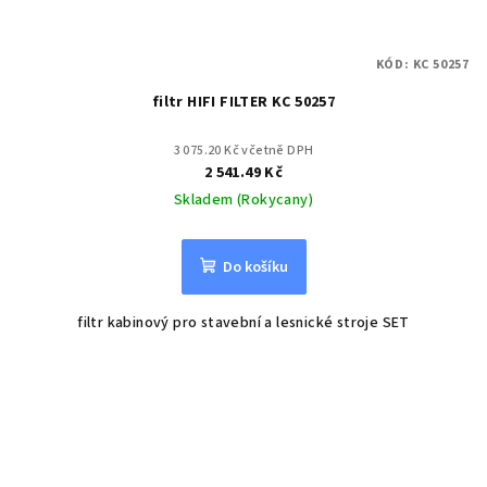
KÓD:
KC 50257
filtr HIFI FILTER KC 50257
3 075.20 Kč včetně DPH
2 541.49 Kč
Skladem (Rokycany)
Do košíku
filtr kabinový pro stavební a lesnické stroje SET