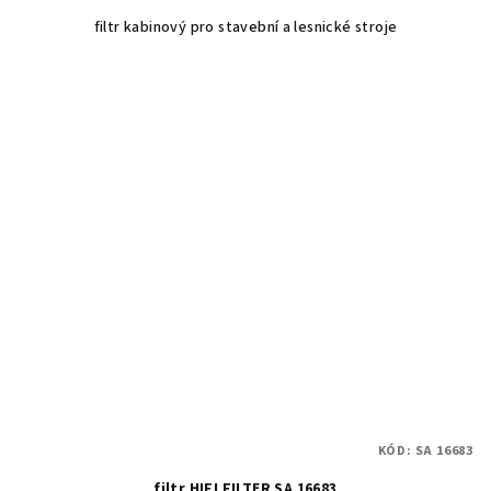
filtr kabinový pro stavební a lesnické stroje
KÓD:
SA 16683
filtr HIFI FILTER SA 16683