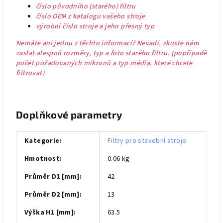
číslo původního (starého) filtru
číslo OEM z katalogu vašeho stroje
výrobní číslo stroje a jeho přesný typ
Nemáte ani jednu z těchto informací? Nevadí, zkuste nám
zaslat alespoň rozměry, typ a foto starého filtru. (popřípadě
počet požadovaných mikronů a typ média, které chcete
filtrovat)
Doplňkové parametry
Kategorie
:
Filtry pro stavební stroje
Hmotnost
:
0.06 kg
Průměr D1 [mm]
:
42
Průměr D2 [mm]
:
13
Výška H1 [mm]
:
63.5