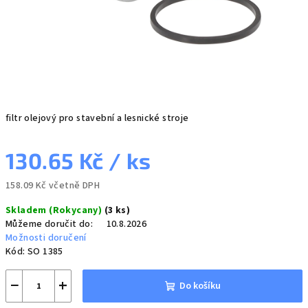
filtr olejový pro stavební a lesnické stroje
130.65 Kč
/ ks
158.09 Kč včetně DPH
Měrná
Skladem (Rokycany)
(3 ks)
cena:
Můžeme doručit do:
10.8.2026
Možnosti doručení
Kód:
SO 1385
−
+
Do košíku