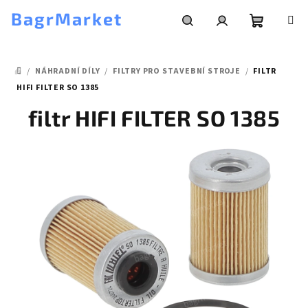
Přejít
BagrMarket
na
obsah
Nákupní
Hledat
Přihlášení
/
NÁHRADNÍ DÍLY
/
FILTRY PRO STAVEBNÍ STROJE
/
FILTR
košík
DOMŮ
HIFI FILTER SO 1385
filtr HIFI FILTER SO 1385