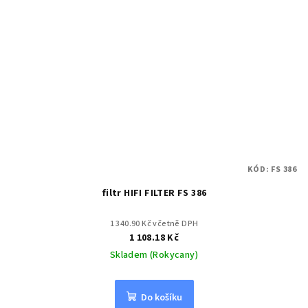
KÓD:
FS 386
filtr HIFI FILTER FS 386
1 340.90 Kč včetně DPH
1 108.18 Kč
Skladem (Rokycany)
Do košíku