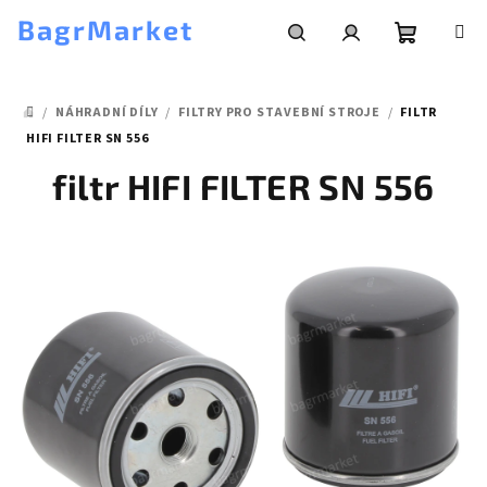
Přejít
BagrMarket
na
obsah
Nákupní
Hledat
Přihlášení
/
NÁHRADNÍ DÍLY
/
FILTRY PRO STAVEBNÍ STROJE
/
FILTR
košík
DOMŮ
HIFI FILTER SN 556
filtr HIFI FILTER SN 556