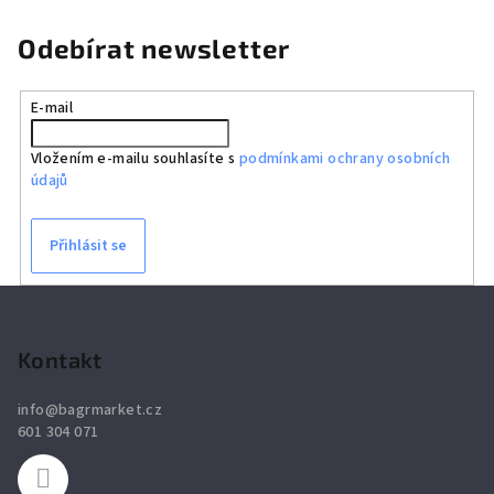
Odebírat newsletter
E-mail
Vložením e-mailu souhlasíte s
podmínkami ochrany osobních
údajů
Přihlásit se
Z
á
p
Kontakt
a
info
@
bagrmarket.cz
t
601 304 071
í