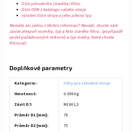
číslo původního (starého) filtru
číslo OEM z katalogu vašeho stroje
výrobní číslo stroje a jeho přesný typ
Nemáte ani jednu z těchto informací? Nevadí, zkuste nám
zaslat alespoň rozměry, typ a foto starého filtru. (popřípadě
počet požadovaných mikronů a typ média, které chcete
filtrovat)
Doplňkové parametry
Kategorie
:
Filtry pro stavební stroje
Hmotnost
:
0.306 kg
Závit D7
:
M16X1,5
Průměr D1 [mm]
:
78
Průměr D2 [mm]
:
75