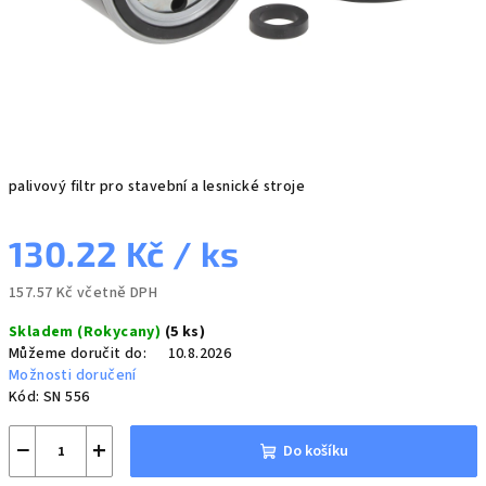
palivový filtr pro stavební a lesnické stroje
130.22 Kč
/ ks
157.57 Kč včetně DPH
Měrná
Skladem (Rokycany)
(5 ks)
cena:
Můžeme doručit do:
10.8.2026
Možnosti doručení
Kód:
SN 556
−
+
Do košíku