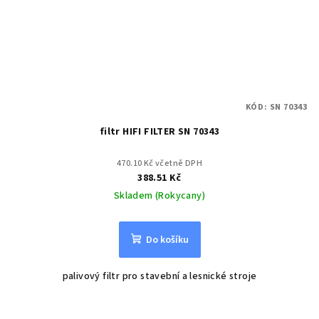
KÓD:
SN 70343
filtr HIFI FILTER SN 70343
470.10 Kč včetně DPH
388.51 Kč
Skladem (Rokycany)
Do košíku
palivový filtr pro stavební a lesnické stroje