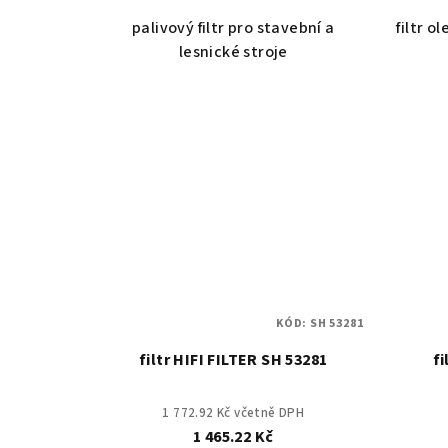
palivový filtr pro stavební a
filtr o
lesnické stroje
KÓD:
SH 53281
filtr HIFI FILTER SH 53281
fi
1 772.92 Kč včetně DPH
1 465.22 Kč