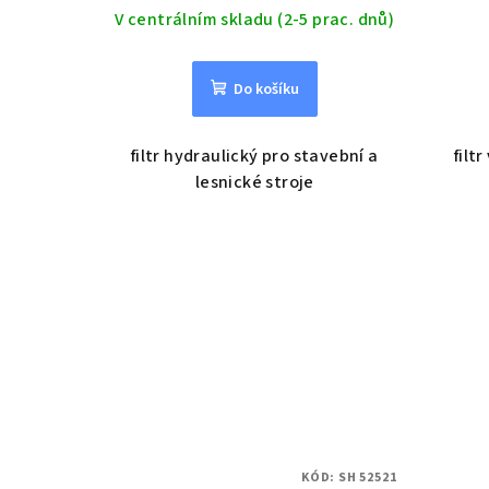
V centrálním skladu (2-5 prac. dnů)
Do košíku
filtr hydraulický pro stavební a
filt
lesnické stroje
KÓD:
SH 52521