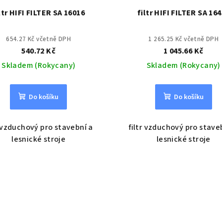
ltr HIFI FILTER SA 16016
filtr HIFI FILTER SA 16
654.27 Kč včetně DPH
1 265.25 Kč včetně DPH
540.72 Kč
1 045.66 Kč
Skladem (Rokycany)
Skladem (Rokycany)
Do košíku
Do košíku
r vzduchový pro stavební a
filtr vzduchový pro stave
lesnické stroje
lesnické stroje