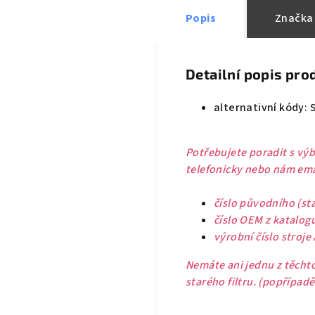
Popis
Značka
Detailní popis pro
alternativní kódy: 
Potřebujete poradit s výb
telefonicky nebo nám emai
číslo původního (sta
číslo OEM z katalog
výrobní číslo stroje
Nemáte ani jednu z těchto
starého filtru. (popřípad