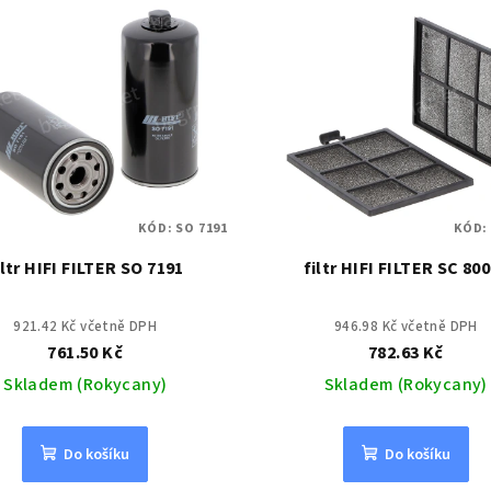
KÓD:
SO 7191
KÓD
iltr HIFI FILTER SO 7191
filtr HIFI FILTER SC 80
921.42 Kč včetně DPH
946.98 Kč včetně DPH
761.50 Kč
782.63 Kč
Skladem (Rokycany)
Skladem (Rokycany)
Do košíku
Do košíku