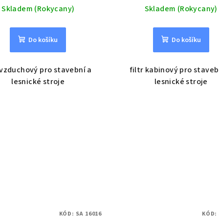
Skladem (Rokycany)
Skladem (Rokycany)
Do košíku
Do košíku
r vzduchový pro stavební a
filtr kabinový pro staveb
lesnické stroje
lesnické stroje
KÓD:
SA 16016
KÓD: