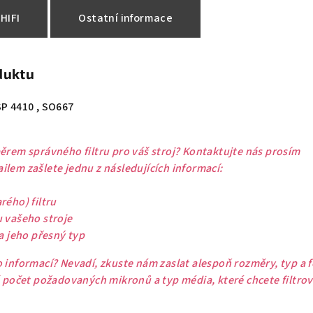
HIFI
Ostatní informace
duktu
SP 4410 , SO667
ěrem správného filtru pro váš stroj? Kontaktujte nás prosím
lem zašlete jednu z následujících informací:
rého) filtru
u vašeho stroje
 a jeho přesný typ
 informací? Nevadí, zkuste nám zaslat alespoň rozměry, typ a 
ě počet požadovaných mikronů a typ média, které chcete filtrov