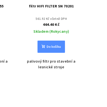
455
filtr HIFI FILTER SN 70201
561.92 Kč včetně DPH
464.40 Kč
Skladem (Rokycany)
Do košíku
bní a
palivový filtr pro stavební a
lesnické stroje