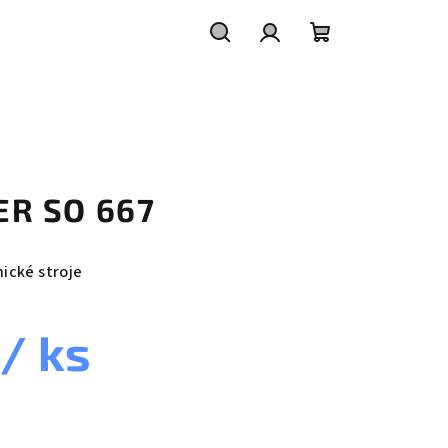
Hledat
Přihlášení
Nákupní
košík
TER SO 667
nické stroje
/ ks