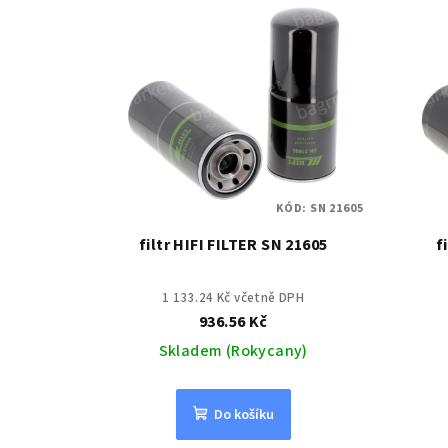
KÓD:
SN 21605
filtr HIFI FILTER SN 21605
f
1 133.24 Kč včetně DPH
936.56 Kč
Skladem (Rokycany)
Do košíku