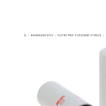
Přejít
na
obsah
/
NÁHRADNÍ DÍLY
/
FILTRY PRO STAVEBNÍ STROJE
/
DOMŮ