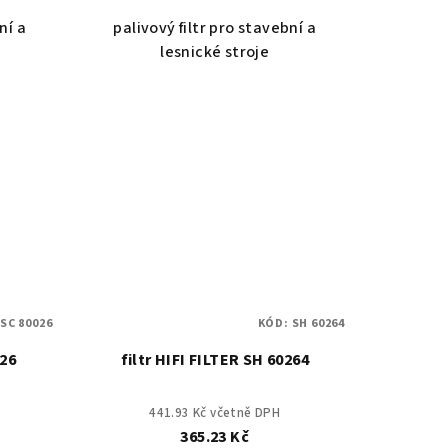
ní a
palivový filtr pro stavební a
lesnické stroje
:
SC 80026
KÓD:
SH 60264
026
filtr HIFI FILTER SH 60264
441.93 Kč včetně DPH
365.23 Kč