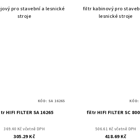
lejový pro stavební a lesnické
filtr kabinový pro staveb
stroje
lesnické stroje
KÓD:
SA 16265
KÓD
ltr HIFI FILTER SA 16265
filtr HIFI FILTER SC 80
369.40 Kč včetně DPH
506.61 Kč včetně DPH
305.29 Kč
418.69 Kč