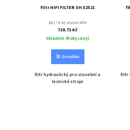
filtr HIFI FILTER SH 52521
fi
881.76 Kč včetně DPH
728.73 Kč
Skladem (Rokycany)
Do košíku
filtr hydraulický pro stavební a
filt
lesnické stroje