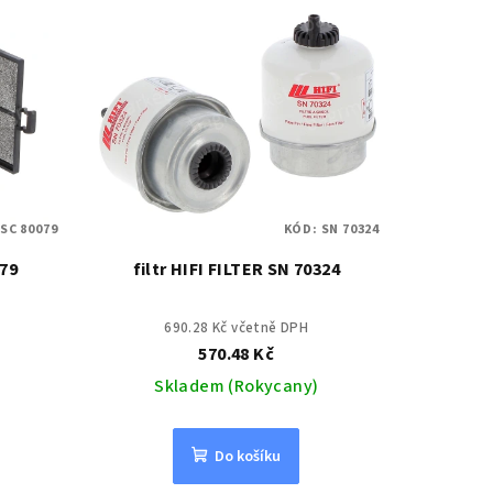
:
SC 80079
KÓD:
SN 70324
079
filtr HIFI FILTER SN 70324
690.28 Kč včetně DPH
570.48 Kč
Skladem (Rokycany)
Do košíku