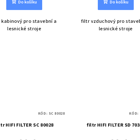
Do košíku
Do košíku
tr kabinový pro stavební a
filtr vzduchový pro stave
lesnické stroje
lesnické stroje
KÓD:
SC 80028
KÓD:
ltr HIFI FILTER SC 80028
filtr HIFI FILTER SD 70