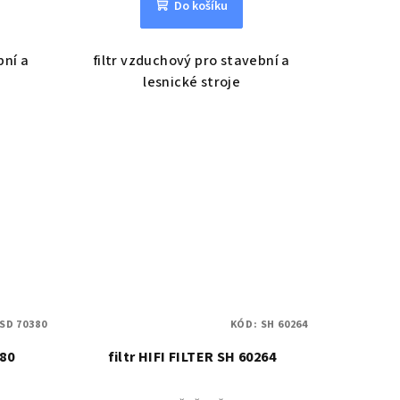
Do košíku
bní a
filtr vzduchový pro stavební a
lesnické stroje
SD 70380
KÓD:
SH 60264
380
filtr HIFI FILTER SH 60264