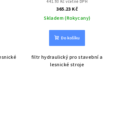
441.93 Kč včetně DPH
365.23 Kč
Skladem (Rokycany)
Do košíku
lesnické
filtr hydraulický pro stavební a
lesnické stroje