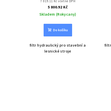
7 019.11 Kč včetně DPH
5 800.92 Kč
Skladem (Rokycany)
Do košíku
filtr hydraulický pro stavební a
fil
lesnické stroje