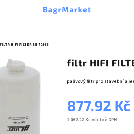
BagrMarket
FILTR HIFI FILTER SN 70366
filtr HIFI FI
palivový filtr pro stavební a le
877.92 Kč
1 062.28 Kč včetně DPH
Měrná
cena: