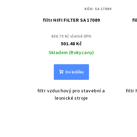
KÓD:
SA 17089
filtr HIFI FILTER SA 17089
fi
606.79 Kč včetně DPH
501.48 Kč
Skladem (Rokycany)
Do košíku
filtr vzduchový pro stavební a
filtr
lesnické stroje