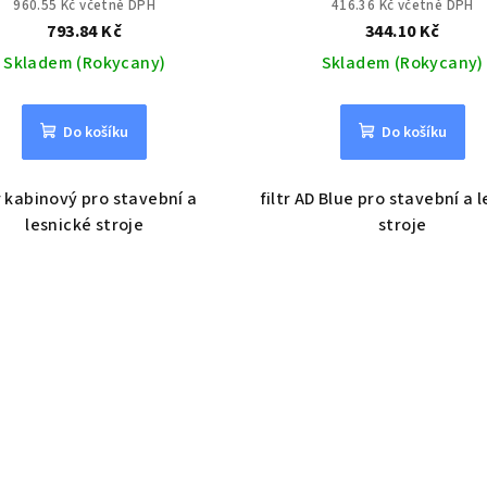
960.55 Kč včetně DPH
416.36 Kč včetně DPH
793.84 Kč
344.10 Kč
Skladem (Rokycany)
Skladem (Rokycany)
Do košíku
Do košíku
tr kabinový pro stavební a
filtr AD Blue pro stavební a 
lesnické stroje
stroje