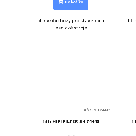
Do košíku
filtr vzduchový pro stavební a
fil
lesnické stroje
KÓD:
SH 74443
filtr HIFI FILTER SH 74443
fi