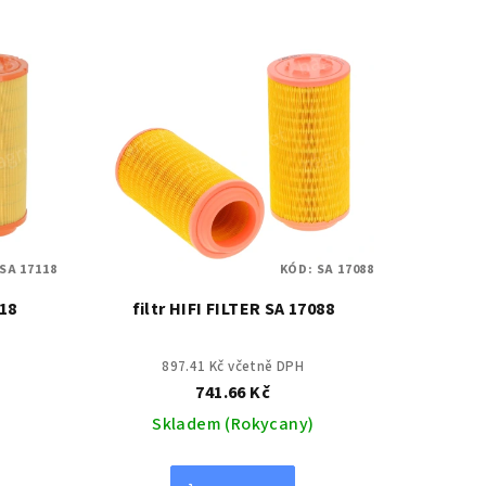
SA 17118
KÓD:
SA 17088
118
filtr HIFI FILTER SA 17088
897.41 Kč včetně DPH
741.66 Kč
Skladem (Rokycany)