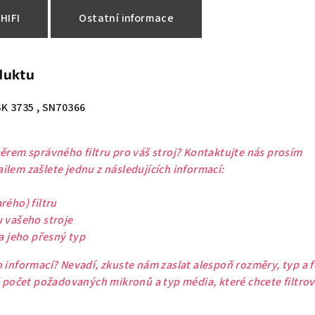
HIFI
Ostatní informace
duktu
SK 3735 , SN70366
ěrem správného filtru pro váš stroj? Kontaktujte nás prosím
lem zašlete jednu z následujících informací:
rého) filtru
u vašeho stroje
 a jeho přesný typ
 informací? Nevadí, zkuste nám zaslat alespoň rozměry, typ a 
ě počet požadovaných mikronů a typ média, které chcete filtrov