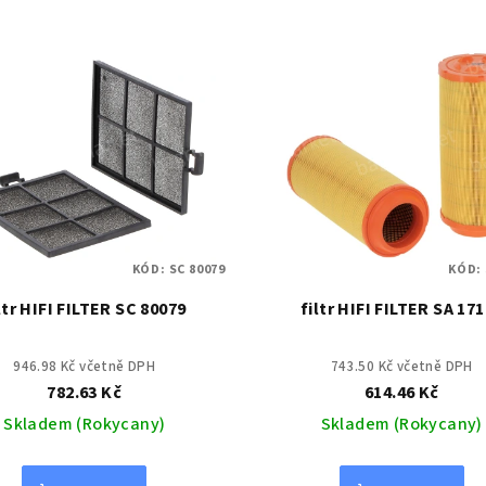
KÓD:
SC 80079
KÓD:
ltr HIFI FILTER SC 80079
filtr HIFI FILTER SA 17
946.98 Kč včetně DPH
743.50 Kč včetně DPH
782.63 Kč
614.46 Kč
Skladem (Rokycany)
Skladem (Rokycany)