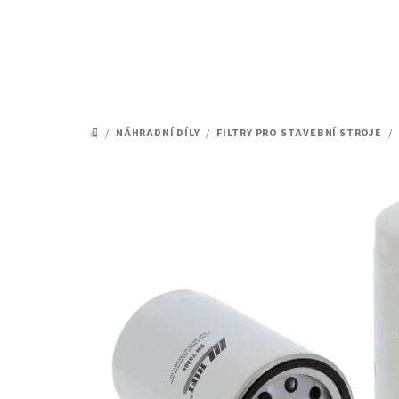
Přejít
na
obsah
/
NÁHRADNÍ DÍLY
/
FILTRY PRO STAVEBNÍ STROJE
/
DOMŮ