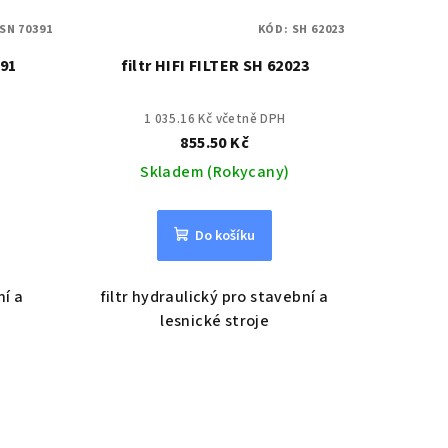
SN 70391
KÓD:
SH 62023
391
filtr HIFI FILTER SH 62023
1 035.16 Kč včetně DPH
855.50 Kč
Skladem (Rokycany)
Do košíku
ní a
filtr hydraulický pro stavební a
lesnické stroje