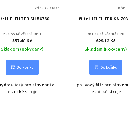
KÓD:
SH 56760
KÓD:
ltr HIFI FILTER SH 56760
filtr HIFI FILTER SN 70
674.55 Kč včetně DPH
761.24 Kč včetně DPH
557.48 Kč
629.12 Kč
Skladem (Rokycany)
Skladem (Rokycany)
Do košíku
Do košíku
 hydraulický pro stavební a
palivový filtr pro staveb
lesnické stroje
lesnické stroje