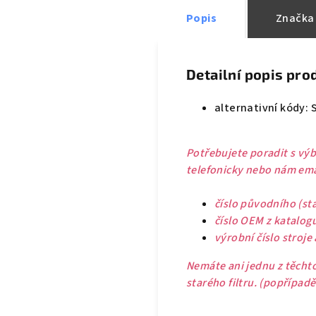
Popis
Značka
Detailní popis pro
alternativní kódy: 
Potřebujete poradit s výb
telefonicky nebo nám emai
číslo původního (sta
číslo OEM z katalog
výrobní číslo stroje
Nemáte ani jednu z těchto
starého filtru. (popřípad