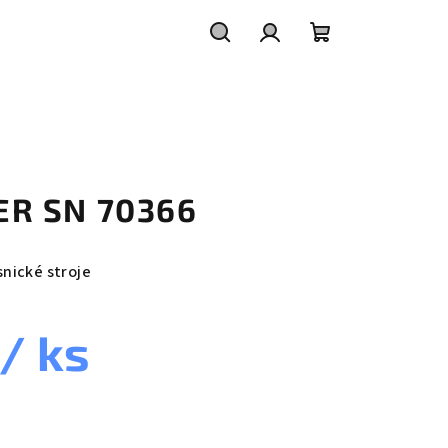
Hledat
Přihlášení
Nákupní
košík
LTER SN 70366
snické stroje
/ ks