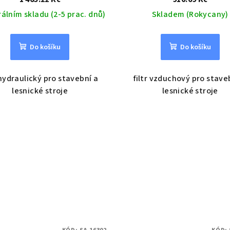
rálním skladu (2-5 prac. dnů)
Skladem (Rokycany)
Do košíku
Do košíku
 hydraulický pro stavební a
filtr vzduchový pro stave
lesnické stroje
lesnické stroje