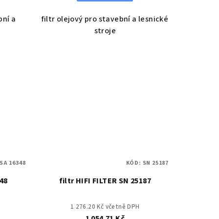
bní a
filtr olejový pro stavební a lesnické
stroje
SA 16348
KÓD:
SN 25187
348
filtr HIFI FILTER SN 25187
1 276.20 Kč včetně DPH
1 054.71 Kč