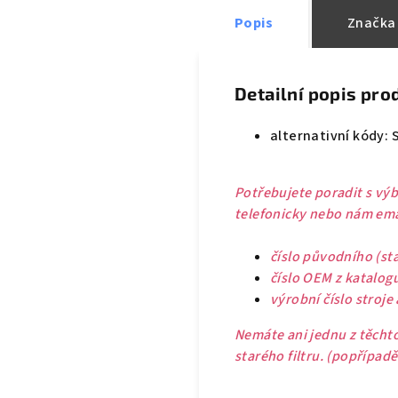
Popis
Značka
Detailní popis pro
alternativní kódy: 
Potřebujete poradit s výb
telefonicky nebo nám emai
číslo původního (sta
číslo OEM z katalog
výrobní číslo stroje
Nemáte ani jednu z těchto
starého filtru. (popřípad