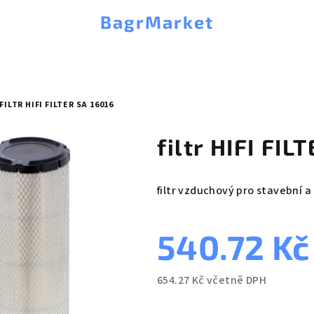
BagrMarket
FILTR HIFI FILTER SA 16016
filtr HIFI FIL
filtr vzduchový pro stavební a
540.72 K
654.27 Kč včetně DPH
Měrná
cena: