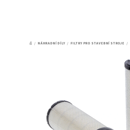
Přejít
na
obsah
/
NÁHRADNÍ DÍLY
/
FILTRY PRO STAVEBNÍ STROJE
/
DOMŮ