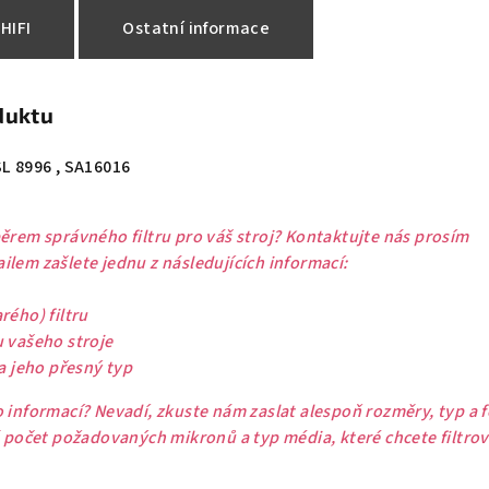
HIFI
Ostatní informace
duktu
SL 8996 , SA16016
ěrem správného filtru pro váš stroj? Kontaktujte nás prosím
lem zašlete jednu z následujících informací:
rého) filtru
u vašeho stroje
 a jeho přesný typ
 informací? Nevadí, zkuste nám zaslat alespoň rozměry, typ a 
ě počet požadovaných mikronů a typ média, které chcete filtrov