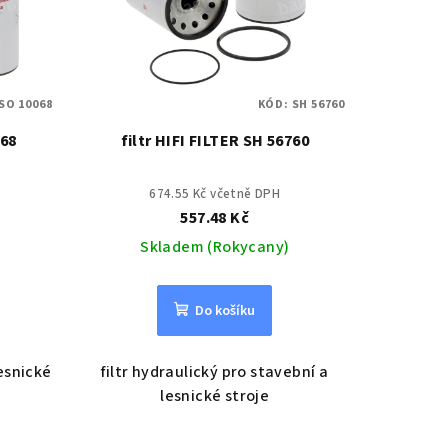
SO 10068
KÓD:
SH 56760
068
filtr HIFI FILTER SH 56760
674.55 Kč včetně DPH
557.48 Kč
Skladem (Rokycany)
Do košíku
lesnické
filtr hydraulický pro stavební a
lesnické stroje