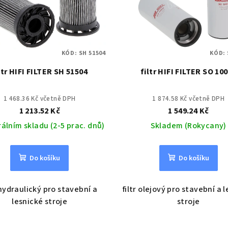
KÓD:
SH 51504
KÓD:
ltr HIFI FILTER SH 51504
filtr HIFI FILTER SO 10
1 468.36 Kč včetně DPH
1 874.58 Kč včetně DPH
1 213.52 Kč
1 549.24 Kč
rálním skladu (2-5 prac. dnů)
Skladem (Rokycany)
Do košíku
Do košíku
 hydraulický pro stavební a
filtr olejový pro stavební a 
lesnické stroje
stroje