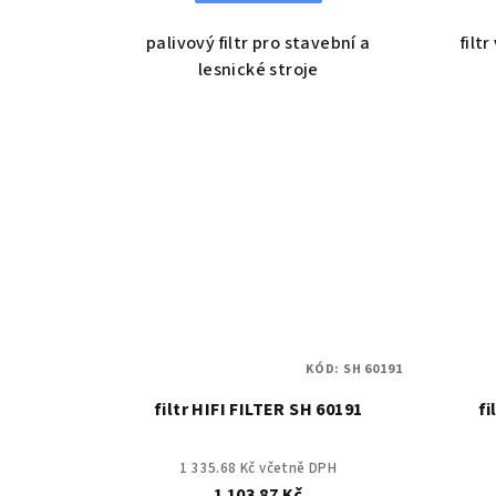
palivový filtr pro stavební a
filt
lesnické stroje
KÓD:
SH 60191
filtr HIFI FILTER SH 60191
fi
1 335.68 Kč včetně DPH
1 103.87 Kč