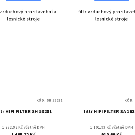
r vzduchový pro stavební a
filtr vzduchový pro stave
lesnické stroje
lesnické stroje
KÓD:
SH 53281
KÓD:
ltr HIFI FILTER SH 53281
filtr HIFI FILTER SA 16
1 772.92 Kč včetně DPH
1 101.93 Kč včetně DPH
1 465.22 Kč
910.69 Kč