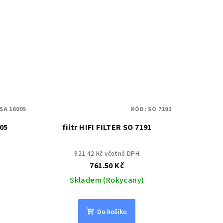
SA 16005
KÓD:
SO 7191
005
filtr HIFI FILTER SO 7191
921.42 Kč včetně DPH
761.50 Kč
Skladem (Rokycany)
Do košíku