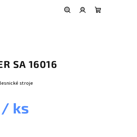
Hledat
Přihlášení
Nákupní
košík
TER SA 16016
 lesnické stroje
č
/ ks