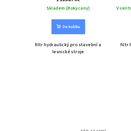
Skladem (Rokycany)
V cent
Do košíku
filtr hydraulický pro stavební a
filtr
lesnické stroje