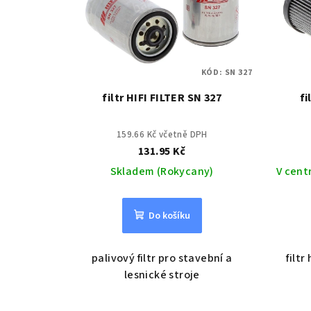
KÓD:
SN 327
filtr HIFI FILTER SN 327
fi
159.66 Kč včetně DPH
131.95 Kč
Skladem (Rokycany)
V cent
Do košíku
palivový filtr pro stavební a
filtr
lesnické stroje