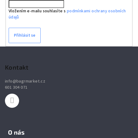
Vložením e-mailu souhlasíte s
podmínkami ochrany osobních
údajů
Přihlásit se
Z
á
p
Kontakt
a
info
@
bagrmarket.cz
t
601 304 071
í
O nás