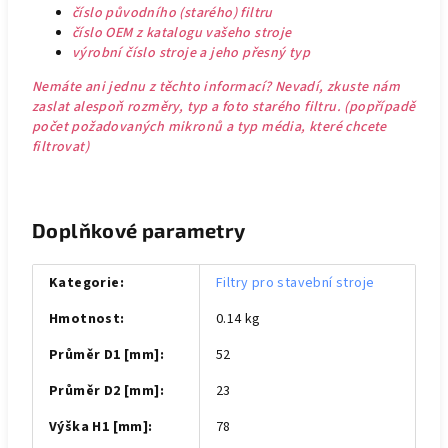
číslo původního (starého) filtru
číslo OEM z katalogu vašeho stroje
výrobní číslo stroje a jeho přesný typ
Nemáte ani jednu z těchto informací? Nevadí, zkuste nám
zaslat alespoň rozměry, typ a foto starého filtru. (popřípadě
počet požadovaných mikronů a typ média, které chcete
filtrovat)
Doplňkové parametry
Kategorie
:
Filtry pro stavební stroje
Hmotnost
:
0.14 kg
Průměr D1 [mm]
:
52
Průměr D2 [mm]
:
23
Výška H1 [mm]
:
78