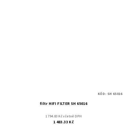
KÓD:
SH 65016
filtr HIFI FILTER SH 65016
1 794.83 Kč včetně DPH
1 483.33 Kč