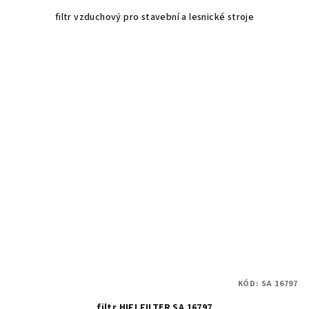
filtr vzduchový pro stavební a lesnické stroje
KÓD:
SA 16797
filtr HIFI FILTER SA 16797