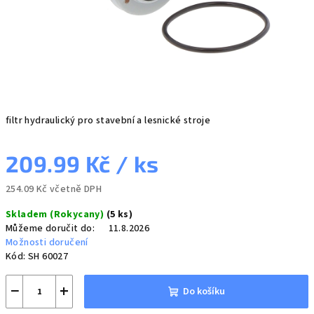
filtr hydraulický pro stavební a lesnické stroje
209.99 Kč
/ ks
254.09 Kč včetně DPH
Měrná
Skladem (Rokycany)
(5 ks)
cena:
Můžeme doručit do:
11.8.2026
Možnosti doručení
Kód:
SH 60027
−
+
Do košíku