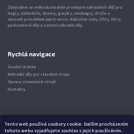
Zabýváme se velkoobchodním prodejem náhradních dílů pro
bagry, nakladače, dozery, grejdry, minibagry, drtiče
a
zároveň provádíme jejich servis.
Nabízíme
zuby
,
břity
,
filtry
,
podvozkové díly
a ostatní náhradní díly.
Rychlá navigace
Úvodní stránka
Náhradní díly pro stavební stroje
Opravy stavebních strojů
Kontakty
Info
Tento web používá soubory cookie. Dalším procházením
tohoto webu vyjadřujete souhlas s jejich používáním..
Jak nakupovat