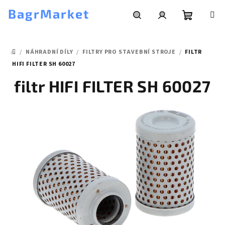
Přejít
BagrMarket
na
obsah
Nákupní
Hledat
Přihlášení
/
NÁHRADNÍ DÍLY
/
FILTRY PRO STAVEBNÍ STROJE
/
FILTR
košík
DOMŮ
HIFI FILTER SH 60027
filtr HIFI FILTER SH 60027