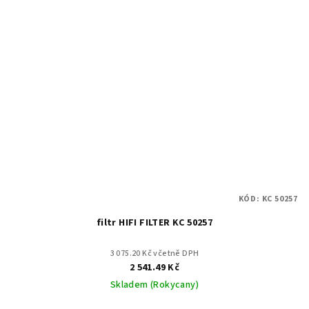
KÓD:
KC 50257
filtr HIFI FILTER KC 50257
3 075.20 Kč včetně DPH
2 541.49 Kč
Skladem (Rokycany)