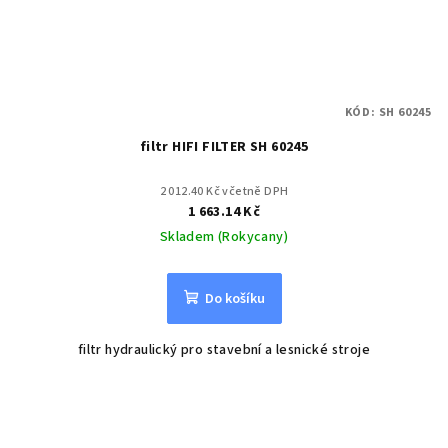
KÓD:
SH 60245
filtr HIFI FILTER SH 60245
2 012.40 Kč včetně DPH
1 663.14 Kč
Skladem (Rokycany)
Do košíku
filtr hydraulický pro stavební a lesnické stroje