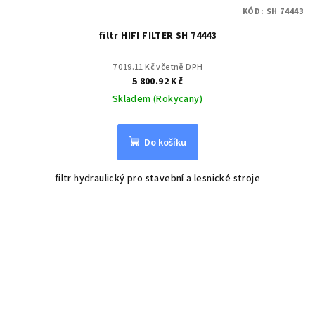
KÓD:
SH 74443
filtr HIFI FILTER SH 74443
7 019.11 Kč včetně DPH
5 800.92 Kč
Skladem (Rokycany)
Do košíku
filtr hydraulický pro stavební a lesnické stroje