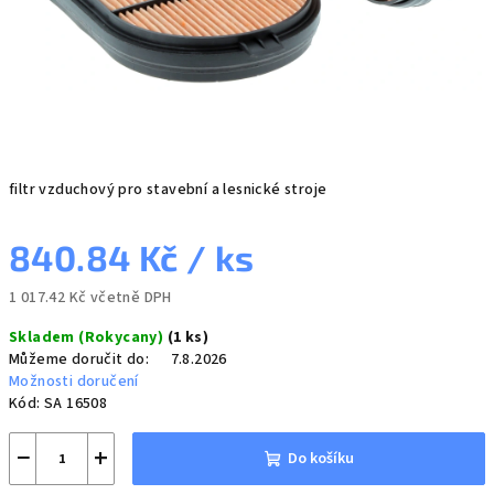
filtr vzduchový pro stavební a lesnické stroje
840.84 Kč
/ ks
1 017.42 Kč včetně DPH
Měrná
Skladem (Rokycany)
(1 ks)
cena:
Můžeme doručit do:
7.8.2026
Možnosti doručení
Kód:
SA 16508
−
+
Do košíku