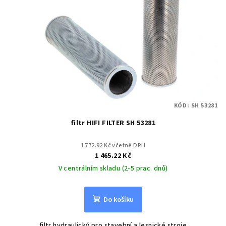
KÓD:
SH 53281
filtr HIFI FILTER SH 53281
1 772.92 Kč včetně DPH
1 465.22 Kč
V centrálním skladu (2-5 prac. dnů)
Do košíku
filtr hydraulický pro stavební a lesnické stroje