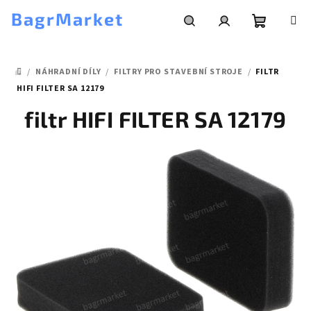
Přejít
BagrMarket
na
obsah
Nákupní
Hledat
Přihlášení
/
NÁHRADNÍ DÍLY
/
FILTRY PRO STAVEBNÍ STROJE
/
FILTR
košík
DOMŮ
HIFI FILTER SA 12179
filtr HIFI FILTER SA 12179