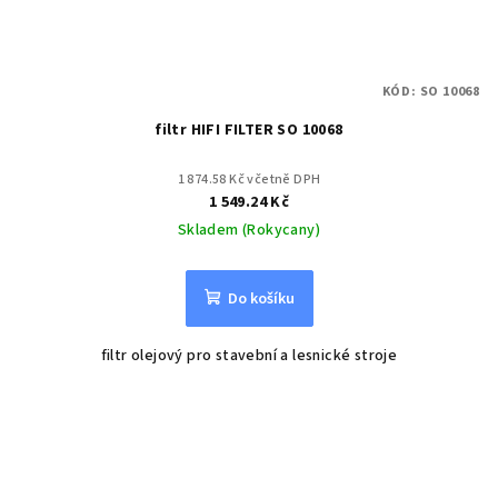
KÓD:
SO 10068
filtr HIFI FILTER SO 10068
1 874.58 Kč včetně DPH
1 549.24 Kč
Skladem (Rokycany)
Do košíku
filtr olejový pro stavební a lesnické stroje