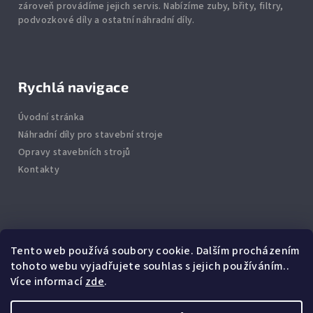
zároveň provádíme jejich servis.
Nabízíme
zuby
,
břity
,
filtry
,
podvozkové díly
a ostatní náhradní díly.
Rychlá navigace
Úvodní stránka
Náhradní díly pro stavební stroje
Opravy stavebních strojů
Kontakty
Info
Tento web používá soubory cookie. Dalším procházením
tohoto webu vyjadřujete souhlas s jejich používáním..
Jak nakupovat
Více informací
zde
.
Obchodní podmínky
Podmínky ochrany osobních údajů