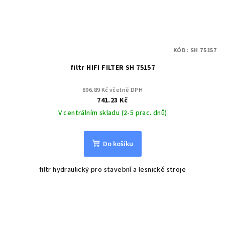
KÓD:
SH 75157
filtr HIFI FILTER SH 75157
896.89 Kč včetně DPH
741.23 Kč
V centrálním skladu (2-5 prac. dnů)
Do košíku
filtr hydraulický pro stavební a lesnické stroje