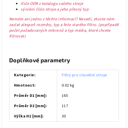
číslo OEM z katalogu vašeho stroje
výrobní číslo stroje a jeho přesný typ
Nemáte ani jednu z těchto informací? Nevadí, zkuste nám
zaslat alespoň rozměry, typ a foto starého filtru. (popřípadě
počet požadovaných mikronů a typ média, které chcete
filtrovat)
Doplňkové parametry
Kategorie
:
Filtry pro stavební stroje
Hmotnost
:
0.02 kg
Průměr D1 [mm]
:
165
Průměr D2 [mm]
:
117
Výška H1 [mm]
:
30