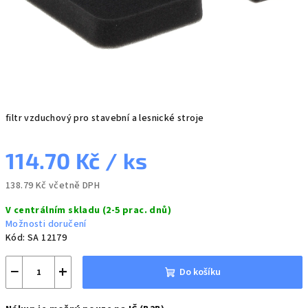
filtr vzduchový pro stavební a lesnické stroje
114.70 Kč
/ ks
138.79 Kč včetně DPH
Měrná
V centrálním skladu (2-5 prac. dnů)
cena:
Možnosti doručení
Kód:
SA 12179
−
+
Do košíku