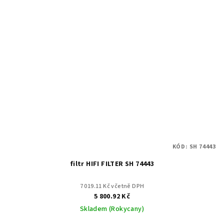
KÓD:
SH 74443
filtr HIFI FILTER SH 74443
7 019.11 Kč včetně DPH
5 800.92 Kč
Skladem (Rokycany)