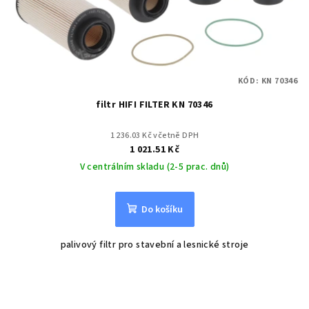
KÓD:
KN 70346
filtr HIFI FILTER KN 70346
1 236.03 Kč včetně DPH
1 021.51 Kč
V centrálním skladu (2-5 prac. dnů)
Do košíku
palivový filtr pro stavební a lesnické stroje