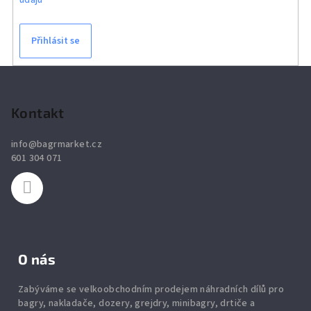
Přihlásit se
Z
á
p
Kontakt
a
info
@
bagrmarket.cz
t
601 304 071
í
O nás
Zabýváme se velkoobchodním prodejem náhradních dílů pro
bagry, nakladače, dozery, grejdry, minibagry, drtiče
a