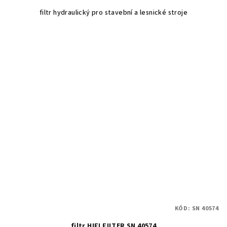
filtr hydraulický pro stavební a lesnické stroje
KÓD:
SN 40574
filtr HIFI FILTER SN 40574