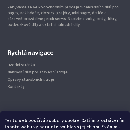
Zabýváme se velkoobchodním prodejem náhradních dílů pro
bagry, nakladače, dozery, grejdry, minibagry, drtiče
a
zároveň provádíme jejich servis.
Nabízíme
zuby
,
břity
,
filtry
,
podvozkové díly
a ostatní náhradní díly.
Rychlá navigace
Úvodní stránka
Náhradní díly pro stavební stroje
Opravy stavebních strojů
Kontakty
Info
Tento web používá soubory cookie. Dalším procházením
tohoto webu vyjadřujete souhlas s jejich používáním..
Jak nakupovat