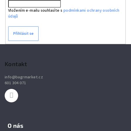
Vložením e-mailu souhlasíte s
podmínkami ochrany osobních
údajů
Přihlásit se
Z
á
p
Kontakt
a
info
@
bagrmarket.cz
t
601 304 071
í
O nás