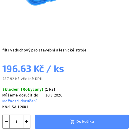
filtr vzduchový pro stavební a lesnické stroje
196.63 Kč
/ ks
237.92 Kč včetně DPH
Měrná
Skladem (Rokycany)
(1 ks)
cena:
Můžeme doručit do:
10.8.2026
Možnosti doručení
Kód:
SA 12081
−
+
Do košíku