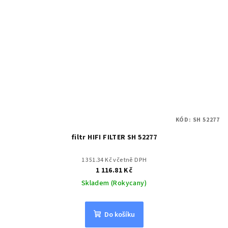
KÓD:
SH 52277
filtr HIFI FILTER SH 52277
1 351.34 Kč včetně DPH
1 116.81 Kč
Skladem (Rokycany)
Do košíku