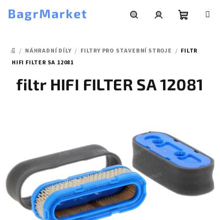
Přejít
BagrMarket
na
obsah
Nákupní
Hledat
Přihlášení
/
NÁHRADNÍ DÍLY
/
FILTRY PRO STAVEBNÍ STROJE
/
FILTR
košík
DOMŮ
HIFI FILTER SA 12081
filtr HIFI FILTER SA 12081