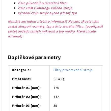
číslo původního (starého) filtru
číslo OEM z katalogu vašeho stroje
výrobní číslo stroje a jeho přesný typ
Nemáte ani jednu z těchto informací? Nevadí, zkuste nám
zaslat alespoň rozměry, typ a foto starého filtru. (popřípadě
počet požadovaných mikronů a typ média, které chcete
filtrovat)
Doplňkové parametry
Kategorie
:
Filtry pro stavební stroje
Hmotnost
:
0.14 kg
Průměr D1 [mm]
:
170
Průměr D2 [mm]
:
142
Průměr D3 [mm]
:
58