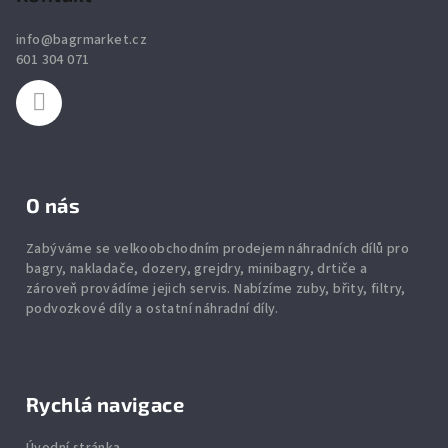
a
info
@
bagrmarket.cz
t
601 304 071
í
O nás
Zabýváme se velkoobchodním prodejem náhradních dílů pro
bagry, nakladače, dozery, grejdry, minibagry, drtiče
a
zároveň provádíme jejich servis.
Nabízíme
zuby
,
břity
,
filtry
,
podvozkové díly
a ostatní náhradní díly.
Rychlá navigace