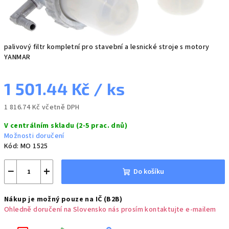
palivový filtr kompletní pro stavební a lesnické stroje s motory
YANMAR
1 501.44 Kč
/ ks
1 816.74 Kč včetně DPH
Měrná
V centrálním skladu (2-5 prac. dnů)
cena:
Možnosti doručení
Kód:
MO 1525
−
+
Do košíku
Nákup je možný pouze na IČ (B2B)
Ohledně doručení na Slovensko nás prosím kontaktujte e-mailem