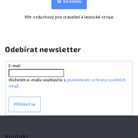
Do košíku
filtr vzduchový pro stavební a lesnické stroje
Odebírat newsletter
E-mail
Vložením e-mailu souhlasíte s
podmínkami ochrany osobních
údajů
Přihlásit se
Z
á
p
Kontakt