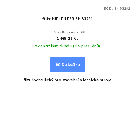
KÓD:
SH 53281
filtr HIFI FILTER SH 53281
1 772.92 Kč včetně DPH
1 465.22 Kč
V centrálním skladu (2-5 prac. dnů)
Do košíku
filtr hydraulický pro stavební a lesnické stroje