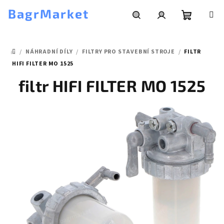
Přejít
BagrMarket
na
obsah
Nákupní
Hledat
Přihlášení
/
NÁHRADNÍ DÍLY
/
FILTRY PRO STAVEBNÍ STROJE
/
FILTR
košík
DOMŮ
HIFI FILTER MO 1525
filtr HIFI FILTER MO 1525