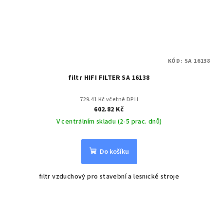
KÓD:
SA 16138
filtr HIFI FILTER SA 16138
729.41 Kč včetně DPH
602.82 Kč
V centrálním skladu (2-5 prac. dnů)
Do košíku
filtr vzduchový pro stavební a lesnické stroje