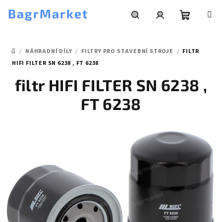
Přejít
BagrMarket
na
obsah
Nákupní
Hledat
Přihlášení
/
NÁHRADNÍ DÍLY
/
FILTRY PRO STAVEBNÍ STROJE
/
FILTR
košík
DOMŮ
HIFI FILTER SN 6238 , FT 6238
filtr HIFI FILTER SN 6238 ,
FT 6238