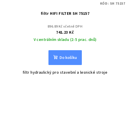
KÓD:
SH 75157
filtr HIFI FILTER SH 75157
896.89 Kč včetně DPH
741.23 Kč
V centrálním skladu (2-5 prac. dnů)
Do košíku
filtr hydraulický pro stavební a lesnické stroje