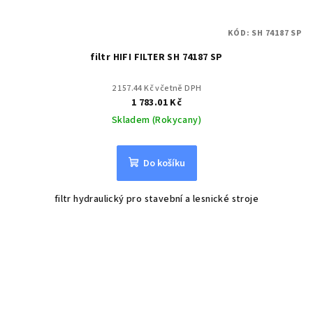
KÓD:
SH 74187 SP
filtr HIFI FILTER SH 74187 SP
2 157.44 Kč včetně DPH
1 783.01 Kč
Skladem (Rokycany)
Do košíku
filtr hydraulický pro stavební a lesnické stroje