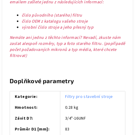
emailem zašlete jednu z následujících informací:
číslo původního (starého) filtru
číslo OEM z katalogu vašeho stroje
výrobní číslo stroje a jeho přesný typ
Nemáte ani jednu z těchto informací? Nevadí, zkuste nám
zaslat alespoň rozměry, typ a foto starého filtru. (popřípadě
počet požadovaných mikronů a typ média, které chcete
filtrovat)
Doplňkové parametry
Kategorie
:
Filtry pro stavební stroje
Hmotnost
:
0.28 kg
Závit D7
:
3/4"-16UNF
Průměr D1 [mm]
:
83