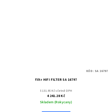
KÓD:
SA 16797
filtr HIFI FILTER SA 16797
5 131.95 Kč včetně DPH
4 241.28 Kč
Skladem (Rokycany)