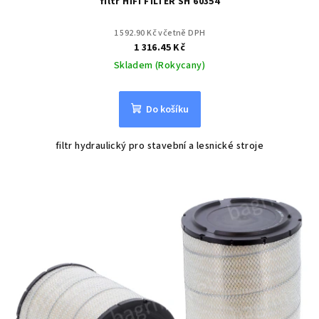
filtr HIFI FILTER SH 60354
1 592.90 Kč včetně DPH
1 316.45 Kč
Skladem (Rokycany)
Do košíku
filtr hydraulický pro stavební a lesnické stroje