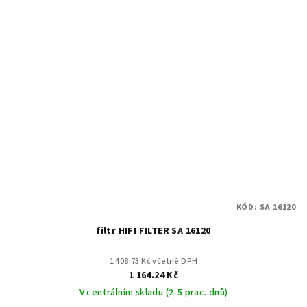
KÓD:
SA 16120
filtr HIFI FILTER SA 16120
1 408.73 Kč včetně DPH
1 164.24 Kč
V centrálním skladu (2-5 prac. dnů)