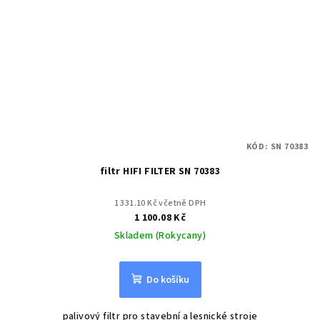
KÓD:
SN 70383
filtr HIFI FILTER SN 70383
1 331.10 Kč včetně DPH
1 100.08 Kč
Skladem (Rokycany)
Do košíku
palivový filtr pro stavební a lesnické stroje