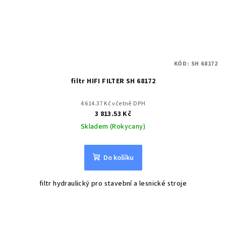
KÓD:
SH 68172
filtr HIFI FILTER SH 68172
4 614.37 Kč včetně DPH
3 813.53 Kč
Skladem (Rokycany)
Do košíku
filtr hydraulický pro stavební a lesnické stroje