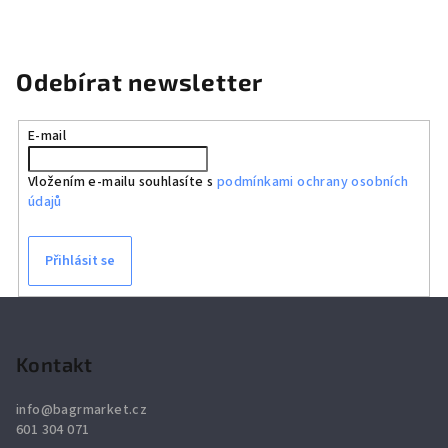
Odebírat newsletter
E-mail
Vložením e-mailu souhlasíte s
podmínkami ochrany osobních
údajů
Přihlásit se
Z
á
p
Kontakt
a
info
@
bagrmarket.cz
t
601 304 071