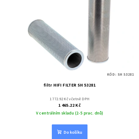
KÓD:
SH 53281
filtr HIFI FILTER SH 53281
1 772.92 Kč včetně DPH
1 465.22 Kč
V centrálním skladu (2-5 prac. dnů)
Do košíku