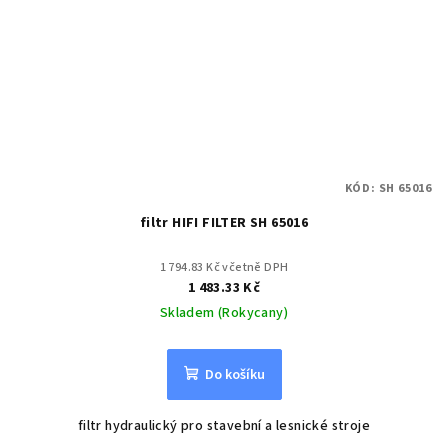
KÓD:
SH 65016
filtr HIFI FILTER SH 65016
1 794.83 Kč včetně DPH
1 483.33 Kč
Skladem (Rokycany)
Do košíku
filtr hydraulický pro stavební a lesnické stroje