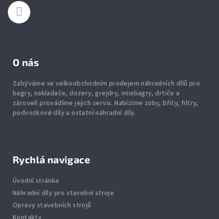
í
O nás
Zabýváme se velkoobchodním prodejem náhradních dílů pro
bagry, nakladače, dozery, grejdry, minibagry, drtiče
a
zároveň provádíme jejich servis.
Nabízíme
zuby
,
břity
,
filtry
,
podvozkové díly
a ostatní náhradní díly.
Rychlá navigace
Úvodní stránka
Náhradní díly pro stavební stroje
Opravy stavebních strojů
Kontakty