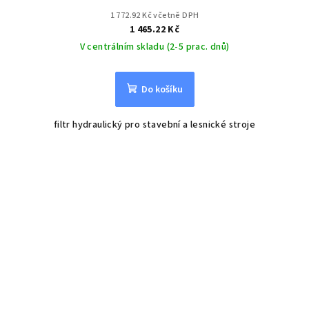
1 772.92 Kč včetně DPH
1 465.22 Kč
V centrálním skladu (2-5 prac. dnů)
Do košíku
filtr hydraulický pro stavební a lesnické stroje