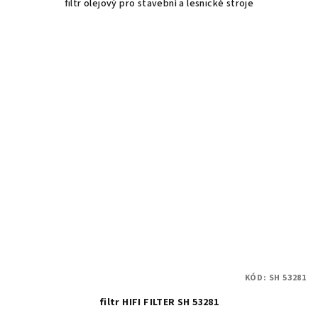
filtr olejový pro stavební a lesnické stroje
KÓD:
SH 53281
filtr HIFI FILTER SH 53281