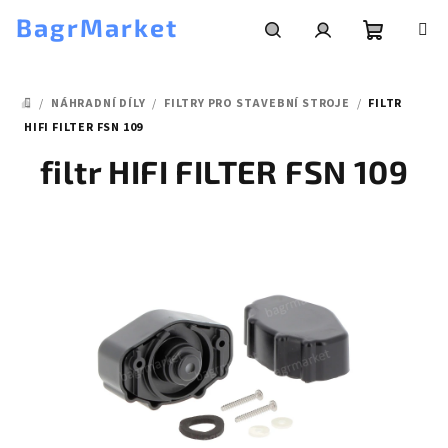
Přejít
BagrMarket
na
obsah
Nákupní
Hledat
Přihlášení
/
NÁHRADNÍ DÍLY
/
FILTRY PRO STAVEBNÍ STROJE
/
FILTR
košík
DOMŮ
HIFI FILTER FSN 109
filtr HIFI FILTER FSN 109