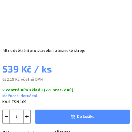
filtr odvětrání pro stavební a lesnické stroje
539 Kč
/ ks
652.19 Kč včetně DPH
Měrná
V centrálním skladu (2-5 prac. dnů)
cena:
Možnosti doručení
Kód:
FSN 109
−
+
Do košíku