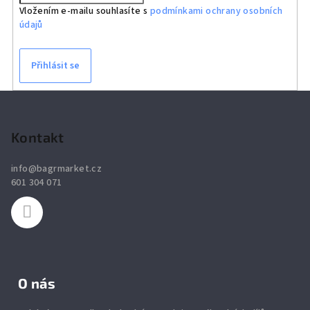
Vložením e-mailu souhlasíte s
podmínkami ochrany osobních
údajů
Přihlásit se
Z
á
p
Kontakt
a
info
@
bagrmarket.cz
t
601 304 071
í
O nás