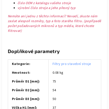
číslo OEM z katalogu vašeho stroje
výrobní číslo stroje a jeho přesný typ
Nemáte ani jednu z těchto informací? Nevadí, zkuste nám
zaslat alespoň rozměry, typ a foto starého filtru. (popřípadě
počet požadovaných mikronů a typ média, které chcete
filtrovat)
Doplňkové parametry
Kategorie
:
Filtry pro stavební stroje
Hmotnost
:
0.08 kg
Průměr D1 [mm]
:
75
Průměr D2 [mm]
:
54
Průměr D3 [mm]
:
50
Výška H1 [mm]
:
37