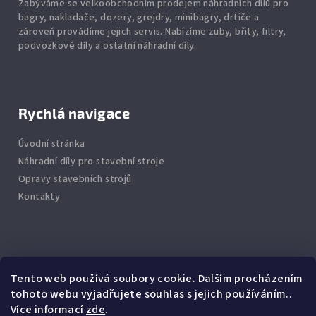
Zabýváme se velkoobchodním prodejem náhradních dílů pro
bagry, nakladače, dozery, grejdry, minibagry, drtiče
a
zároveň provádíme jejich servis.
Nabízíme
zuby
,
břity
,
filtry
,
podvozkové díly
a ostatní náhradní díly.
Rychlá navigace
Úvodní stránka
Náhradní díly pro stavební stroje
Opravy stavebních strojů
Kontakty
Info
Tento web používá soubory cookie. Dalším procházením
tohoto webu vyjadřujete souhlas s jejich používáním..
Jak nakupovat
Více informací
zde
.