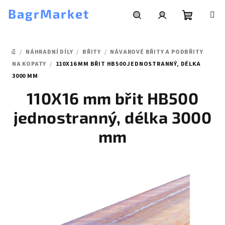
Přejít
BagrMarket
na
obsah
Nákupní
Hledat
Přihlášení
/
NÁHRADNÍ DÍLY
/
BŘITY
/
NÁVAROVÉ BŘITY A PODBŘITY
košík
DOMŮ
NA KOPATY
/
110X16 MM BŘIT HB500 JEDNOSTRANNÝ, DÉLKA
3000 MM
110X16 mm břit HB500
jednostranný, délka 3000
mm