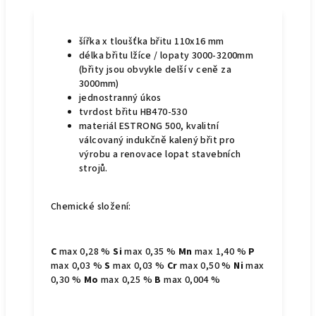
šířka x tloušťka břitu 110x16 mm
délka břitu lžíce / lopaty 3000-3200mm
(břity jsou obvykle delší v ceně za
3000mm)
jednostranný úkos
tvrdost břitu HB470-530
materiál ESTRONG 500, kvalitní
válcovaný indukčně kalený břit pro
výrobu a renovace lopat stavebních
strojů.
Chemické složení:
C
max 0,28 %
Si
max 0,35 %
Mn
max 1,40 %
P
max 0,03 %
S
max 0,03 %
Cr
max 0,50 %
Ni
max
0,30 %
Mo
max 0,25 %
B
max 0,004 %