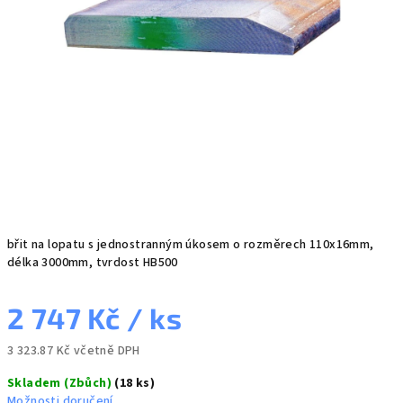
břit na lopatu s jednostranným úkosem o rozměrech 110x16mm,
délka 3000mm, tvrdost HB500
2 747 Kč
/ ks
3 323.87 Kč včetně DPH
Měrná
Skladem (Zbůch)
(18 ks)
cena:
Možnosti doručení