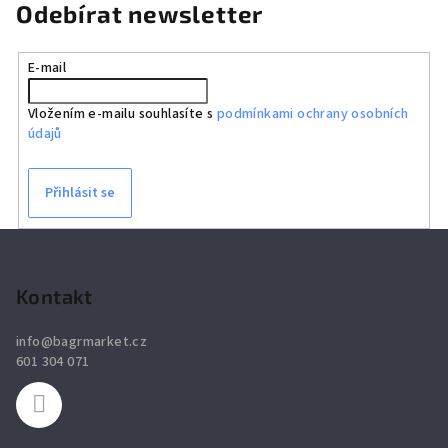
Odebírat newsletter
E-mail
Vložením e-mailu souhlasíte s
podmínkami ochrany osobních
údajů
Přihlásit se
Z
á
p
Kontakt
a
info
@
bagrmarket.cz
t
601 304 071
í