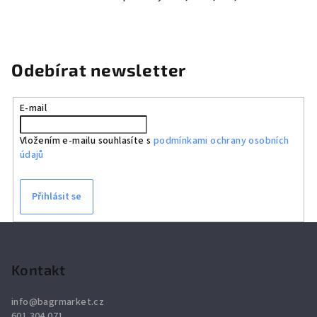
Odebírat newsletter
E-mail
Vložením e-mailu souhlasíte s
podmínkami ochrany osobních
údajů
Přihlásit se
Z
á
p
Kontakt
a
info
@
bagrmarket.cz
t
601 304 071