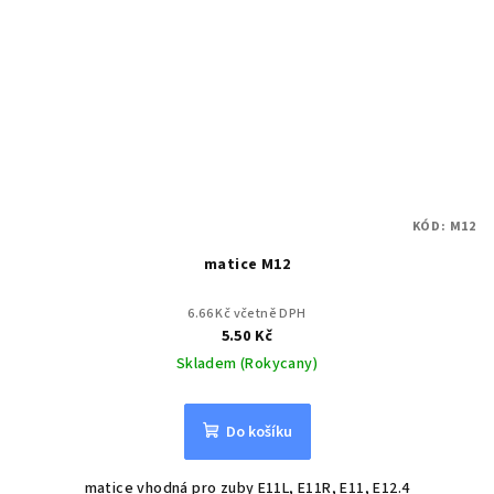
KÓD:
M12
matice M12
6.66 Kč včetně DPH
5.50 Kč
Skladem (Rokycany)
Do košíku
matice vhodná pro zuby E11L, E11R, E11, E12.4