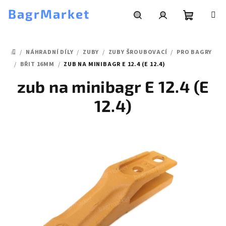
Přejít
BagrMarket
na
obsah
Nákupní
Hledat
Přihlášení
/
NÁHRADNÍ DÍLY
/
ZUBY
/
ZUBY ŠROUBOVACÍ
/
PRO BAGRY
košík
DOMŮ
/
BŘIT 16MM
/
ZUB NA MINIBAGR E 12.4 (E 12.4)
zub na minibagr E 12.4 (E
12.4)