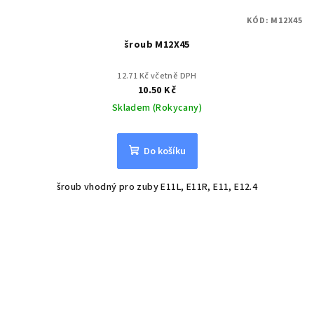
KÓD:
M12X45
šroub M12X45
12.71 Kč včetně DPH
10.50 Kč
Skladem (Rokycany)
Do košíku
šroub vhodný pro zuby E11L, E11R, E11, E12.4