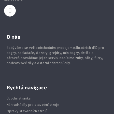
í
O nás
Zabýváme se velkoobchodním prodejem náhradních dílů pro
bagry, nakladače, dozery, grejdry, minibagry, drtiče
a
zároveň provádíme jejich servis.
Nabízíme
zuby
,
břity
,
filtry
,
podvozkové díly
a ostatní náhradní díly.
Rychlá navigace
Úvodní stránka
Náhradní díly pro stavební stroje
Opravy stavebních strojů