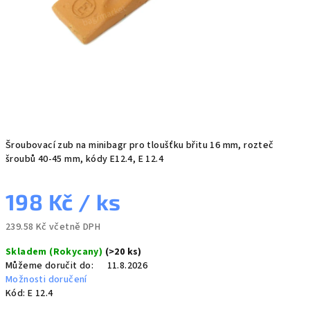
Šroubovací zub na minibagr pro tloušťku břitu 16 mm, rozteč
šroubů 40-45 mm, kódy E12.4, E 12.4
198 Kč
/ ks
239.58 Kč včetně DPH
Měrná
Skladem (Rokycany)
(>20 ks)
cena:
Můžeme doručit do:
11.8.2026
Možnosti doručení
Kód:
E 12.4