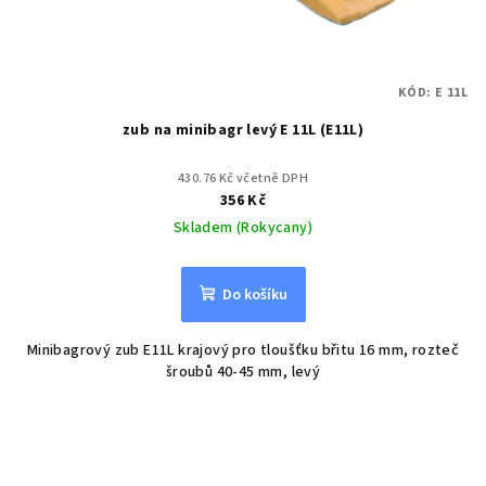
KÓD:
E 11L
zub na minibagr levý E 11L (E11L)
430.76 Kč včetně DPH
356 Kč
Skladem (Rokycany)
Do košíku
Minibagrový zub E11L krajový pro tloušťku břitu 16 mm, rozteč
šroubů 40-45 mm, levý