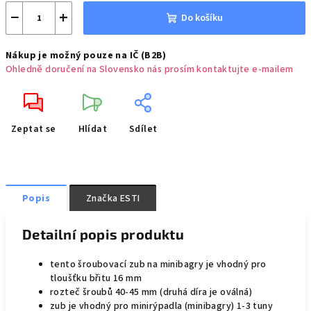
−
+
Do košíku
Nákup je možný pouze na IČ (B2B)
Ohledně doručení na Slovensko nás prosím kontaktujte e-mailem
Zeptat se
Hlídat
Sdílet
Popis
Značka
ESTI
Detailní popis produktu
tento šroubovací zub na minibagry je vhodný pro
tloušťku břitu 16 mm
rozteč šroubů 40-45 mm (druhá díra je oválná)
zub je vhodný pro minirýpadla (minibagry) 1-3 tuny