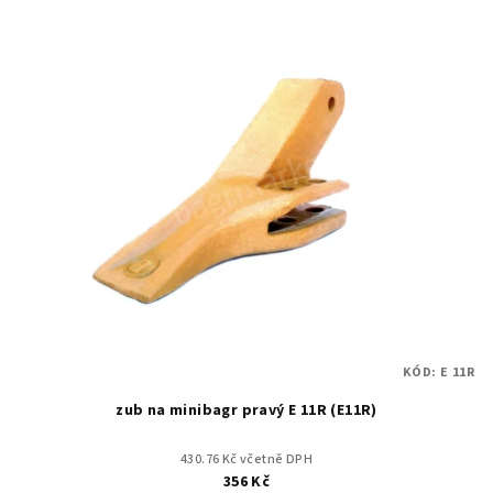
KÓD:
E 11R
zub na minibagr pravý E 11R (E11R)
430.76 Kč včetně DPH
356 Kč