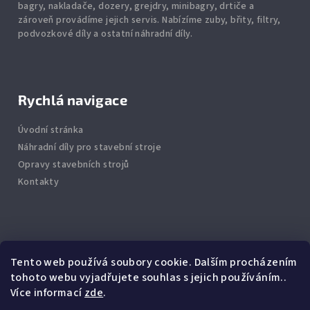
bagry, nakladače, dozery, grejdry, minibagry, drtiče
a
zároveň provádíme jejich servis.
Nabízíme
zuby
,
břity
,
filtry
,
podvozkové díly
a ostatní náhradní díly.
Rychlá navigace
Úvodní stránka
Náhradní díly pro stavební stroje
Opravy stavebních strojů
Kontakty
Info
Tento web používá soubory cookie. Dalším procházením
tohoto webu vyjadřujete souhlas s jejich používáním..
Jak nakupovat
Více informací
zde
.
Obchodní podmínky