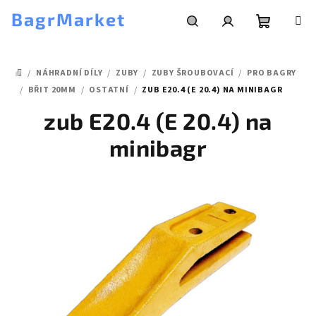
Přejít
BagrMarket
na
obsah
Nákupní
Hledat
Přihlášení
/
NÁHRADNÍ DÍLY
/
ZUBY
/
ZUBY ŠROUBOVACÍ
/
PRO BAGRY
košík
DOMŮ
/
BŘIT 20MM
/
OSTATNÍ
/
ZUB E20.4 (E 20.4) NA MINIBAGR
zub E20.4 (E 20.4) na
minibagr