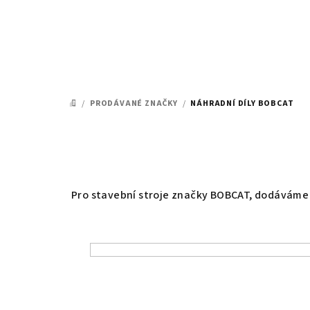
Přejít
na
obsah
/
PRODÁVANÉ ZNAČKY
/
NÁHRADNÍ DÍLY BOBCAT
DOMŮ
Pro stavební stroje značky BOBCAT, dodáváme té