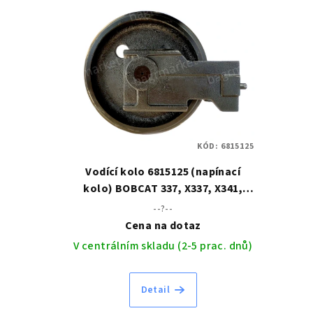
V
ý
p
i
s
p
KÓD:
6815125
r
Vodící kolo 6815125 (napínací
o
kolo) BOBCAT 337, X337, X341,
341, E50
--?--
d
Cena na dotaz
u
V centrálním skladu (2-5 prac. dnů)
k
Detail
t