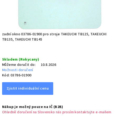
zadní okno 03786-01900 pro stroje TAKEUCHI TB125, TAKEUCHI
TB135, TAKEUCHI TB145
Měrná
Skladem (Rokycany)
cena:
Můžeme doručit do:
10.8.2026
Možnosti doručení
Kód:
03786-01900
Zjistit individuální cenu
Nákup je možný pouze na IČ (B2B)
Ohledně doručení na Slovensko nás prosím kontaktujte e-mailem