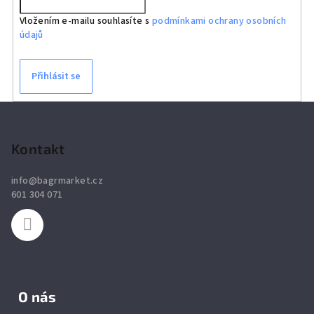
Vložením e-mailu souhlasíte s
podmínkami ochrany osobních
údajů
Přihlásit se
Z
á
p
Kontakt
a
info
@
bagrmarket.cz
t
601 304 071
í
O nás