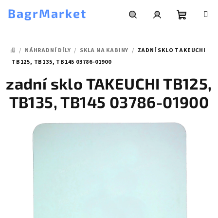
Přejít
BagrMarket
na
obsah
Nákupní
Hledat
Přihlášení
/
NÁHRADNÍ DÍLY
/
SKLA NA KABINY
/
ZADNÍ SKLO TAKEUCHI
košík
DOMŮ
TB125, TB135, TB145 03786-01900
zadní sklo TAKEUCHI TB125,
TB135, TB145 03786-01900