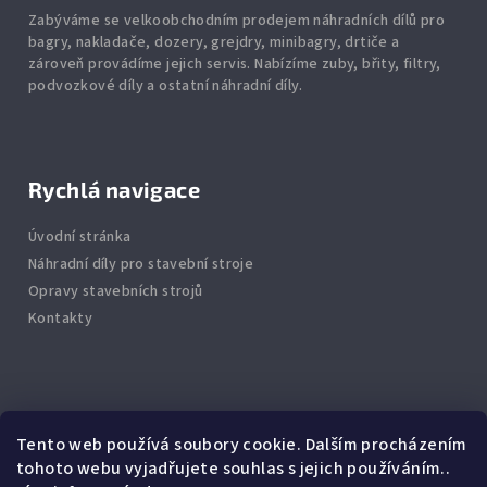
Zabýváme se velkoobchodním prodejem náhradních dílů pro
bagry, nakladače, dozery, grejdry, minibagry, drtiče
a
zároveň provádíme jejich servis.
Nabízíme
zuby
,
břity
,
filtry
,
podvozkové díly
a ostatní náhradní díly.
Rychlá navigace
Úvodní stránka
Náhradní díly pro stavební stroje
Opravy stavebních strojů
Kontakty
Info
Tento web používá soubory cookie. Dalším procházením
tohoto webu vyjadřujete souhlas s jejich používáním..
Jak nakupovat