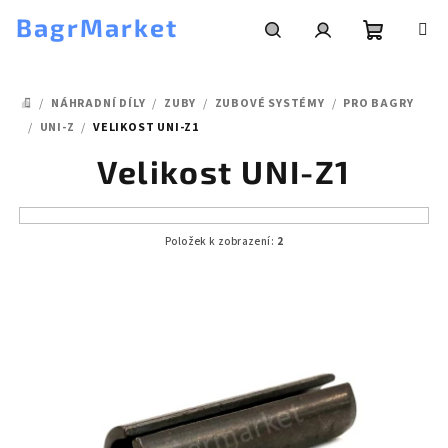
Přejít
BagrMarket
na
obsah
Nákupní
Hledat
Přihlášení
/
NÁHRADNÍ DÍLY
/
ZUBY
/
ZUBOVÉ SYSTÉMY
/
PRO BAGRY
košík
DOMŮ
/
UNI-Z
/
VELIKOST UNI-Z1
Velikost UNI-Z1
Položek k zobrazení:
2
V
ý
p
i
s
p