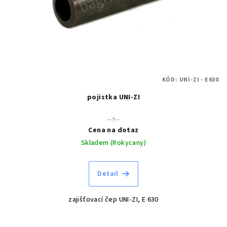
r
o
d
u
k
t
KÓD:
UNI-ZI - E630
ů
pojistka UNI-ZI
--?--
Cena na dotaz
Skladem (Rokycany)
Detail
zajišťovací čep UNI-ZI, E 630