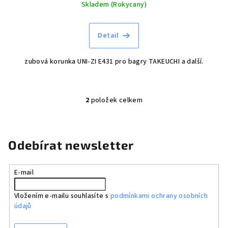
Skladem (Rokycany)
Detail
zubová korunka UNI-ZI E431 pro bagry TAKEUCHI a další.
2
položek celkem
O
v
l
á
Odebírat newsletter
d
a
E-mail
c
í
Vložením e-mailu souhlasíte s
podmínkami ochrany osobních
p
údajů
r
v