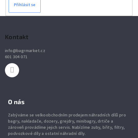
k
Přihlásit se
y
v
Z
ý
á
p
p
Kontakt
i
a
s
info
@
bagrmarket.cz
u
t
601 304 071
í
O nás
Zabýváme se velkoobchodním prodejem náhradních dílů pro
bagry, nakladače, dozery, grejdry, minibagry, drtiče
a
zároveň provádíme jejich servis.
Nabízíme
zuby
,
břity
,
filtry
,
podvozkové díly
a ostatní náhradní díly.