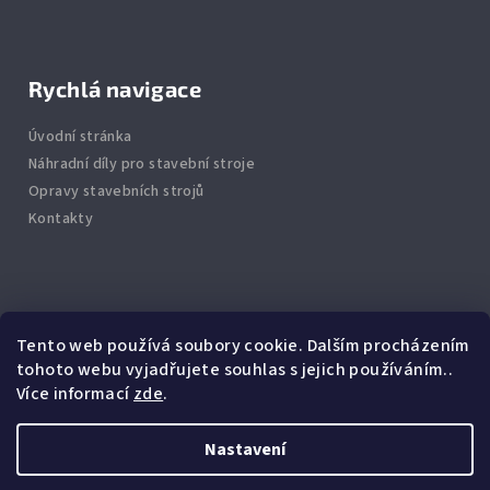
Rychlá navigace
Úvodní stránka
Náhradní díly pro stavební stroje
Opravy stavebních strojů
Kontakty
Info
Tento web používá soubory cookie. Dalším procházením
tohoto webu vyjadřujete souhlas s jejich používáním..
Jak nakupovat
Více informací
zde
.
Obchodní podmínky
Podmínky ochrany osobních údajů
Nastavení