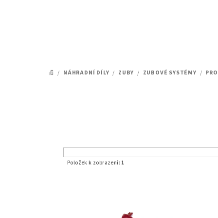
Přejít
na
obsah
/
NÁHRADNÍ DÍLY
/
ZUBY
/
ZUBOVÉ SYSTÉMY
/
PRO
DOMŮ
Položek k zobrazení:
1
V