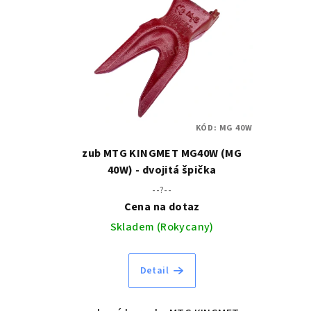
ý
p
i
s
p
KÓD:
MG 40W
r
zub MTG KINGMET MG40W (MG
o
40W) - dvojitá špička
--?--
d
Cena na dotaz
u
Skladem (Rokycany)
k
Detail
t
ů