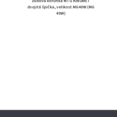
zubová korunka MTG KINGMET
dvojitá špička, velikost MG40W (MG
40W)
Z