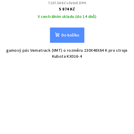
7 107.54 Kč včetně DPH
5 874 Kč
V centrálním skladu (do 14 dnů)
Do košíku
gumový pás Vematrack (VMT) o rozměru 230X48X64 K pro stroje
Kubota KX016-4