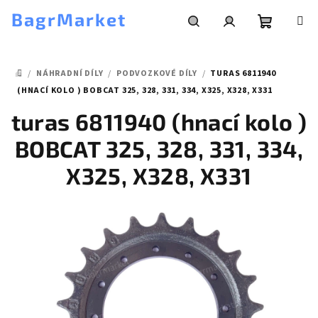
Přejít
BagrMarket
na
obsah
Nákupní
Hledat
Přihlášení
/
NÁHRADNÍ DÍLY
/
PODVOZKOVÉ DÍLY
/
TURAS 6811940
košík
DOMŮ
(HNACÍ KOLO ) BOBCAT 325, 328, 331, 334, X325, X328, X331
turas 6811940 (hnací kolo )
BOBCAT 325, 328, 331, 334,
X325, X328, X331