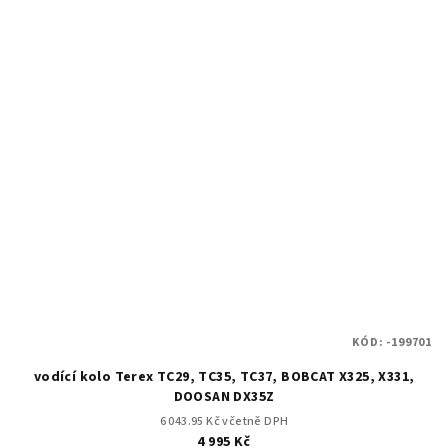
KÓD:
-199701
vodící kolo Terex TC29, TC35, TC37, BOBCAT X325, X331,
DOOSAN DX35Z
6 043.95 Kč včetně DPH
4 995 Kč