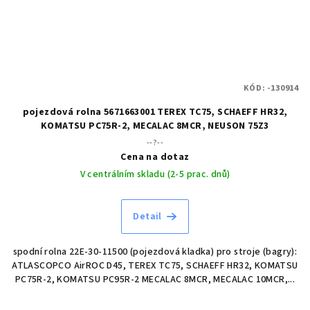
KÓD:
-130914
pojezdová rolna 5671663001 TEREX TC75, SCHAEFF HR32,
KOMATSU PC75R-2, MECALAC 8MCR, NEUSON 75Z3
--?--
Cena na dotaz
V centrálním skladu (2-5 prac. dnů)
Detail
spodní rolna 22E-30-11500 (pojezdová kladka) pro stroje (bagry):
ATLASCOPCO AirROC D45, TEREX TC75, SCHAEFF HR32, KOMATSU
PC75R-2, KOMATSU PC95R-2 MECALAC 8MCR, MECALAC 10MCR,...