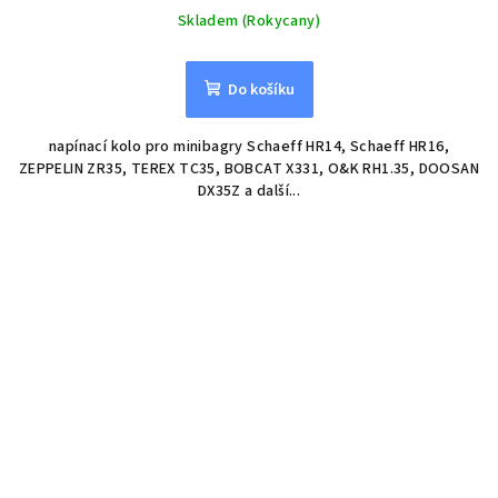
Skladem (Rokycany)
Do košíku
napínací kolo pro minibagry Schaeff HR14, Schaeff HR16,
ZEPPELIN ZR35, TEREX TC35, BOBCAT X331, O&K RH1.35, DOOSAN
DX35Z a další...