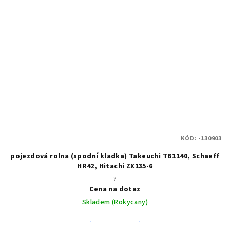
KÓD:
-130903
pojezdová rolna (spodní kladka) Takeuchi TB1140, Schaeff
HR42, Hitachi ZX135-6
--?--
Cena na dotaz
Skladem (Rokycany)