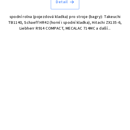
Detail
spodní rolna (pojezdová kladka) pro stroje (bagry): Takeuchi
TB1140, Schaeff HR42 (horní i spodní kladka), Hitachi ZX135-6,
Liebherr R914 COMPACT, MECALAC 714MC a další...