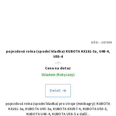
KÓD:
-147509
pojezdová rolna (spodní kladka) KUBOTA KX161-3a, U48-4,
U55-4
--?--
Cena na dotaz
Skladem (Rokycany)
Detail
pojezdová rolna (spodní kladka) pro stroje (minibagry): KUBOTA
KX161-3a, KUBOTA U45-3a, KUBOTA KX057-4, KUBOTA U50-3,
KUBOTA U48-4, KUBOTA U56-5 a další...