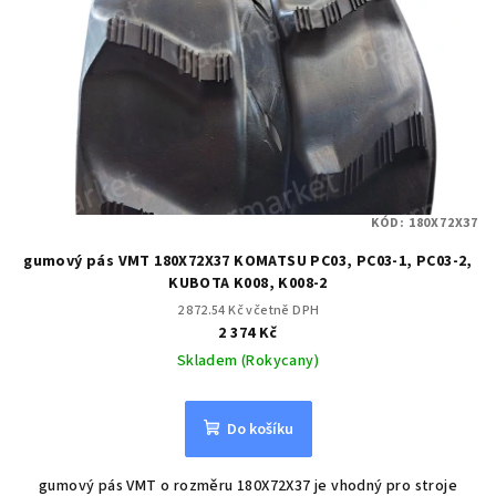
KÓD:
180X72X37
gumový pás VMT 180X72X37 KOMATSU PC03, PC03-1, PC03-2,
KUBOTA K008, K008-2
2 872.54 Kč včetně DPH
2 374 Kč
Skladem (Rokycany)
Do košíku
gumový pás VMT o rozměru 180X72X37 je vhodný pro stroje