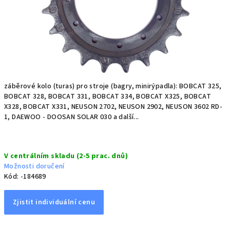
záběrové kolo (turas) pro stroje (bagry, minirýpadla): BOBCAT 325,
BOBCAT 328, BOBCAT 331, BOBCAT 334, BOBCAT X325, BOBCAT
X328, BOBCAT X331, NEUSON 2702, NEUSON 2902, NEUSON 3602 RD-
1, DAEWOO - DOOSAN SOLAR 030 a další...
Měrná
V centrálním skladu (2-5 prac. dnů)
cena:
Možnosti doručení
Kód:
-184689
Zjistit individuální cenu