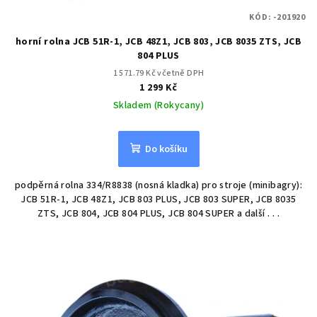
KÓD:
-201920
horní rolna JCB 51R-1, JCB 48Z1, JCB 803, JCB 8035 ZTS, JCB
804 PLUS
1 571.79 Kč včetně DPH
1 299 Kč
Skladem (Rokycany)
Do košíku
podpěrná rolna 334/R8838 (nosná kladka) pro stroje (minibagry):
JCB 51R-1, JCB 48Z1, JCB 803 PLUS, JCB 803 SUPER, JCB 8035
ZTS, JCB 804, JCB 804 PLUS, JCB 804 SUPER a další . . .