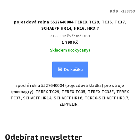
KÓD:
-153753
pojezdová rolna 5527640004 TEREX TC29, TC35, TC37,
SCHAEFF HR14, HR16, HR3.7
2 175.58 Kč včetně DPH
1 798 Kč
Skladem (Rokycany)
Do košíku
spodní rolna 5527640004 (pojezdová kladka) pro stroje
(minibagry): TEREX TC29, TEREX TC35, TEREX TC35E, TEREX
TC37, SCHAEFF HR14, SCHAEFF HR16, TEREX-SCHAEFF HR3.7,
ZEPPELIN...
Odebírat newsletter