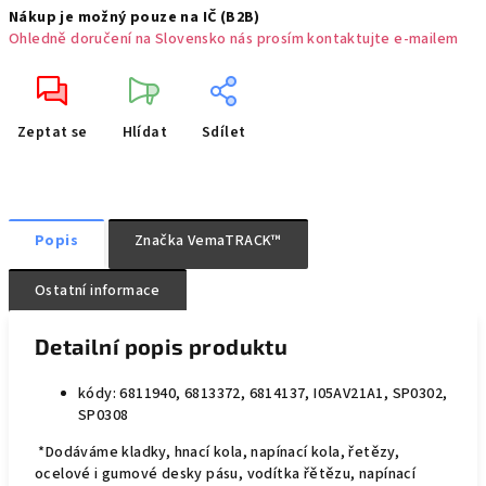
Nákup je možný pouze na IČ (B2B)
Ohledně doručení na Slovensko nás prosím kontaktujte e-mailem
Zeptat se
Hlídat
Sdílet
Popis
Značka
VemaTRACK™
Ostatní informace
Detailní popis produktu
kódy: 6811940, 6813372, 6814137, I05AV21A1, SP0302,
SP0308
*Dodáváme kladky, hnací kola, napínací kola, řetězy,
ocelové i gumové desky pásu, vodítka řětězu, napínací