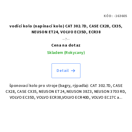
KÓD:
-163605
vodící kolo (napínací kolo) CAT 302.7D, CASE CX28, CX35,
NEUSON ET24, VOLVO EC35D, ECR38
--?--
Cena na dotaz
Skladem (Rokycany)
Detail
šponovací kolo pro stroje (bagry, rýpadla): CAT 302.7D, CASE
CX28, CASE CX35, NEUSON ET24, NEUSON 38Z3, NEUSON 3703 RD,
VOLVO EC35D, VOLVO ECR38,VOLVO ECR40D, VOLVO EC27C a...