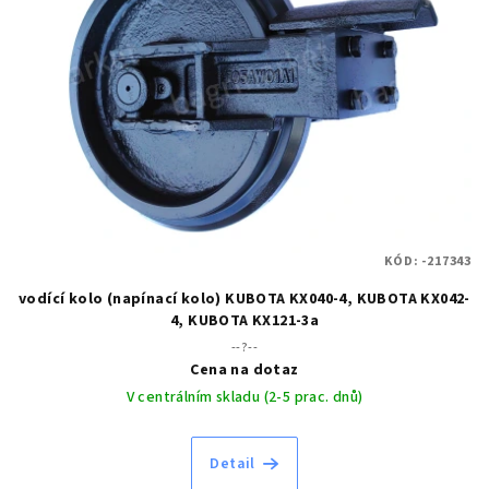
KÓD:
-217343
vodící kolo (napínací kolo) KUBOTA KX040-4, KUBOTA KX042-
4, KUBOTA KX121-3a
--?--
Cena na dotaz
V centrálním skladu (2-5 prac. dnů)
Detail