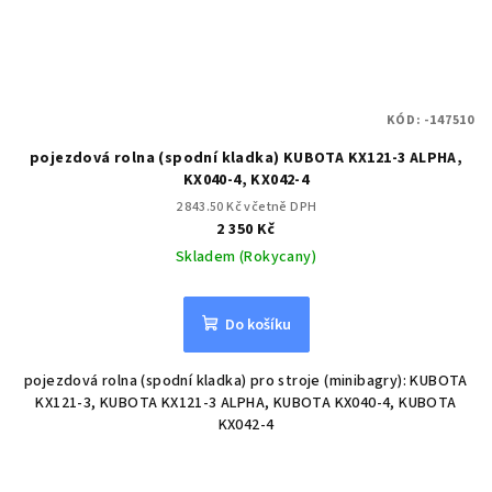
KÓD:
-147510
pojezdová rolna (spodní kladka) KUBOTA KX121-3 ALPHA,
KX040-4, KX042-4
2 843.50 Kč včetně DPH
2 350 Kč
Skladem (Rokycany)
Do košíku
pojezdová rolna (spodní kladka) pro stroje (minibagry): KUBOTA
KX121-3, KUBOTA KX121-3 ALPHA, KUBOTA KX040-4, KUBOTA
KX042-4