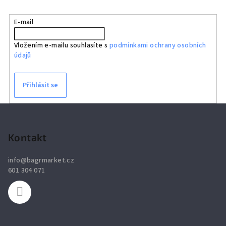
E-mail
Vložením e-mailu souhlasíte s
podmínkami ochrany osobních
údajů
Přihlásit se
Z
á
p
Kontakt
a
info
@
bagrmarket.cz
t
601 304 071
í