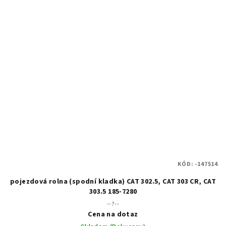
KÓD:
-147514
pojezdová rolna (spodní kladka) CAT 302.5, CAT 303 CR, CAT
303.5 185-7280
--?--
Cena na dotaz