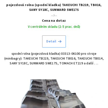
pojezdová rolna (spodní kladka) TAKEUCHI TB219, TB016,
SANY SY18C, SUNWARD SWE17S
--?--
Cena na dotaz
V centrálním skladu (2-5 prac. dnů)
Detail
spodní rolna (pojezdová kladka) 03313-06100 pro stroje
(minibagry): TAKEUCHI TB219, TAKEUCHI TB016, TAKEUCHI TB014,
SANY SY18C, SUNWARD SWE17S, TOMACH ET219 a další . . .