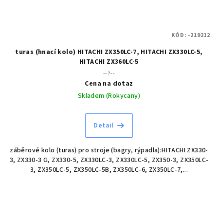
KÓD:
-219212
turas (hnací kolo) HITACHI ZX350LC-7, HITACHI ZX330LC-5,
HITACHI ZX360LC-5
--?--
Cena na dotaz
Skladem (Rokycany)
Detail
záběrové kolo (turas) pro stroje (bagry, rýpadla):HITACHI ZX330-
3, ZX330-3 G, ZX330-5, ZX330LC-3, ZX330LC-5, ZX350-3, ZX350LC-
3, ZX350LC-5, ZX350LC-5B, ZX350LC-6, ZX350LC-7,...