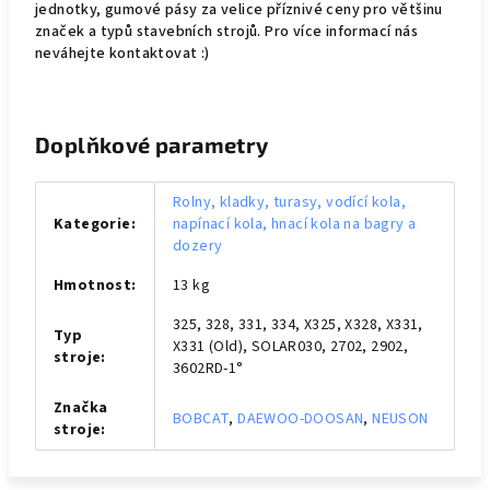
jednotky, gumové pásy za velice příznivé ceny pro většinu
značek a typů stavebních strojů. Pro více informací nás
neváhejte kontaktovat :)
Doplňkové parametry
Rolny, kladky, turasy, vodící kola,
Kategorie
:
napínací kola, hnací kola na bagry a
dozery
Hmotnost
:
13 kg
325, 328, 331, 334, X325, X328, X331,
Typ
X331 (Old), SOLAR030, 2702, 2902,
stroje
:
3602RD-1°
Značka
BOBCAT
,
DAEWOO-DOOSAN
,
NEUSON
stroje
: