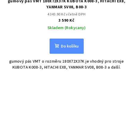
gumový pás VMT 180X72X37K KUBOTA K008-3, HITACHI EX8,
YANMAR SV08, B08-3
4 343.90 Kč včetně DPH
3 590 Kč
Skladem (Rokycany)
Do košíku
gumový pás VMT o rozměru 180X72X37K je vhodný pro stroje
KUBOTA K008-3, HITACHI EX8, YANMAR SV08, B08-3 a další.