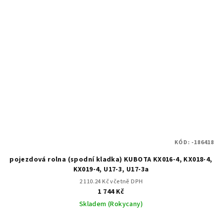
KÓD:
-186418
pojezdová rolna (spodní kladka) KUBOTA KX016-4, KX018-4,
KX019-4, U17-3, U17-3a
2 110.24 Kč včetně DPH
1 744 Kč
Skladem (Rokycany)