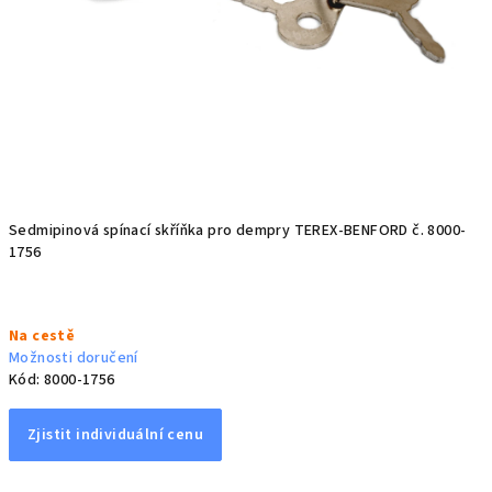
Sedmipinová spínací skříňka pro dempry TEREX-BENFORD č. 8000-
1756
Měrná
Na cestě
cena:
Možnosti doručení
Kód:
8000-1756
Zjistit individuální cenu