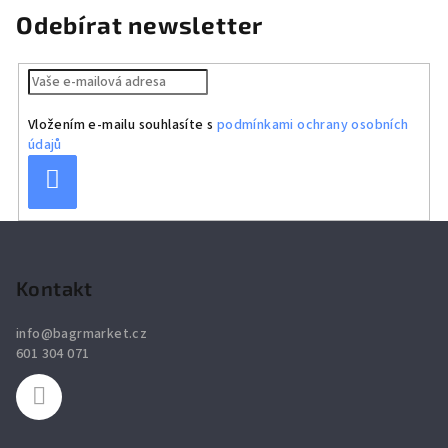
Odebírat newsletter
Vložením e-mailu souhlasíte s
podmínkami ochrany osobních
údajů
Přihlásit
se
Z
á
p
Kontakt
a
info
@
bagrmarket.cz
t
601 304 071
í