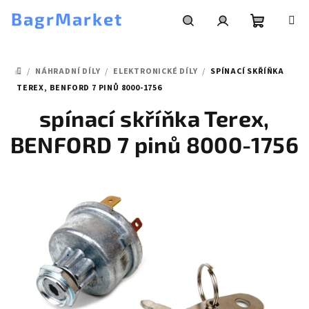
Přejít
BagrMarket
na
obsah
Nákupní
Hledat
Přihlášení
/
NÁHRADNÍ DÍLY
/
ELEKTRONICKÉ DÍLY
/
SPÍNACÍ SKŘÍŇKA
košík
DOMŮ
TEREX, BENFORD 7 PINŮ 8000-1756
spínací skříňka Terex,
BENFORD 7 pinů 8000-1756