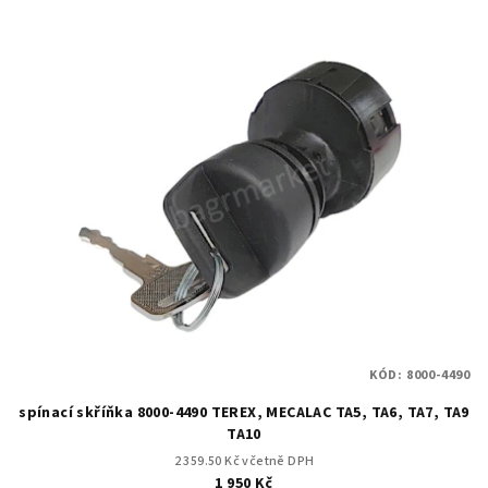
KÓD:
8000-4490
spínací skříňka 8000-4490 TEREX, MECALAC TA5, TA6, TA7, TA9
TA10
2 359.50 Kč včetně DPH
1 950 Kč