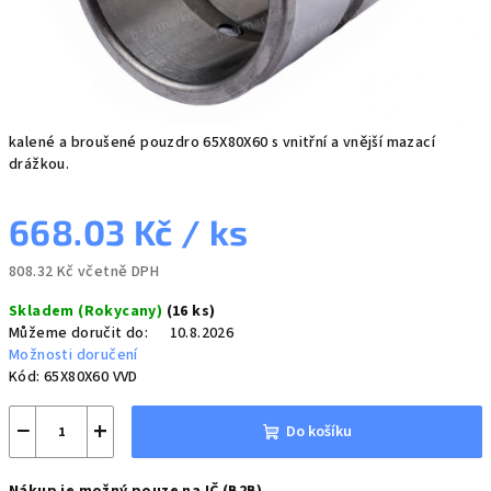
kalené a broušené pouzdro 65X80X60 s vnitřní a vnější mazací
drážkou.
668.03 Kč
/ ks
808.32 Kč včetně DPH
Měrná
Skladem (Rokycany)
(16 ks)
cena:
Můžeme doručit do:
10.8.2026
Možnosti doručení
Kód:
65X80X60 VVD
−
+
Do košíku