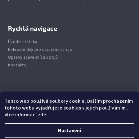
Rychlá navigace
Úvodní stránka
Náhradní díly pro stavební stroje
Opravy stavebních strojů
Kontakty
Info
Tento web používá soubory cookie. Dalším procházením
tohoto webu vyjadřujete souhlas s jejich používáním..
Jak nakupovat
Více informací
zde
.
Obchodní podmínky
Podmínky ochrany osobních údajů
Nastavení