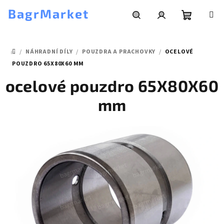
Přejít
BagrMarket
na
obsah
Nákupní
Hledat
Přihlášení
/
NÁHRADNÍ DÍLY
/
POUZDRA A PRACHOVKY
/
OCELOVÉ
košík
DOMŮ
POUZDRO 65X80X60 MM
ocelové pouzdro 65X80X60
mm