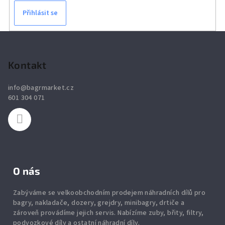
Přihlásit se
Z
á
p
Kontakt
a
info
@
bagrmarket.cz
t
601 304 071
í
O nás
Zabýváme se velkoobchodním prodejem náhradních dílů pro
bagry, nakladače, dozery, grejdry, minibagry, drtiče
a
zároveň provádíme jejich servis.
Nabízíme
zuby
,
břity
,
filtry
,
podvozkové díly
a ostatní náhradní díly.