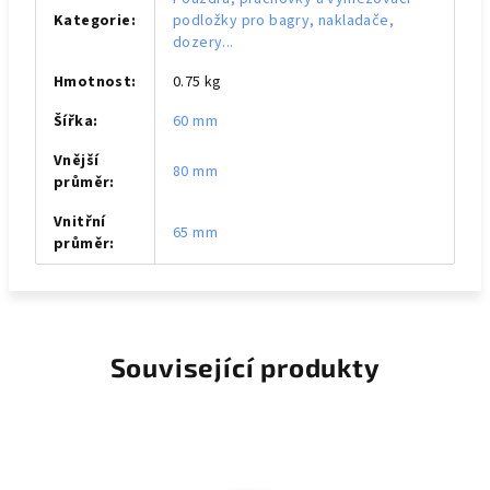
Kategorie
:
podložky pro bagry, nakladače,
dozery...
Hmotnost
:
0.75 kg
Šířka
:
60 mm
Vnější
80 mm
průměr
:
Vnitřní
65 mm
průměr
:
Související produkty