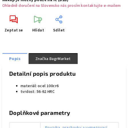
Nákup je možný pouze na IČ (B2B)
Ohledně doručení na Slovensko nás prosím kontaktujte e-mailem
Zeptat se
Hlídat
Sdílet
Popis
Značka
BagrMarket
Detailní popis produktu
materiál: ocel 100cr6
tvrdost: 56-62 HRC
Doplňkové parametry
Pouzdra, prachovky a vymezovací