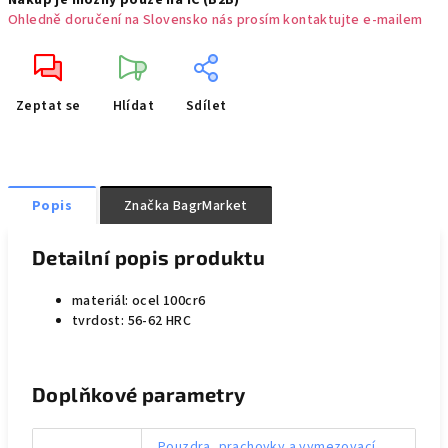
Nákup je možný pouze na IČ (B2B)
Ohledně doručení na Slovensko nás prosím kontaktujte e-mailem
Zeptat se
Hlídat
Sdílet
Popis
Značka
BagrMarket
Detailní popis produktu
materiál: ocel 100cr6
tvrdost: 56-62 HRC
Doplňkové parametry
Pouzdra, prachovky a vymezovací