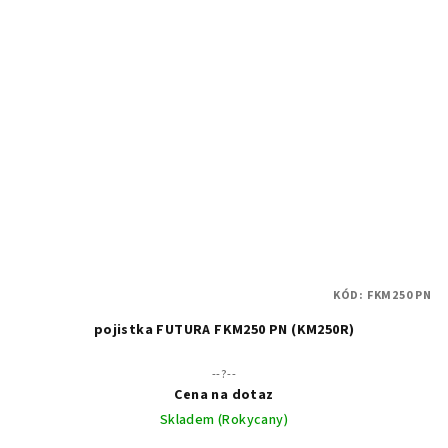
KÓD:
FKM250 PN
pojistka FUTURA FKM250 PN (KM250R)
--?--
Cena na dotaz
Skladem (Rokycany)