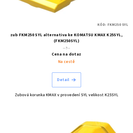
KÓD:
FKM250 SYL
zub FKM250 SYL alternativa ke KOMATSU KMAX K25SYL,
(FKM250SYL)
--?--
Cena na dotaz
Na cestě
Detail
Zubová korunka KMAX v provedení SYL velikost K25SYL