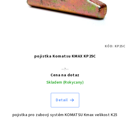
KÓD:
KP25C
pojistka Komatsu KMAX KP25C
--?--
Cena na dotaz
Skladem (Rokycany)
Detail
pojistka pro zubový systém KOMATSU Kmax velikost K25