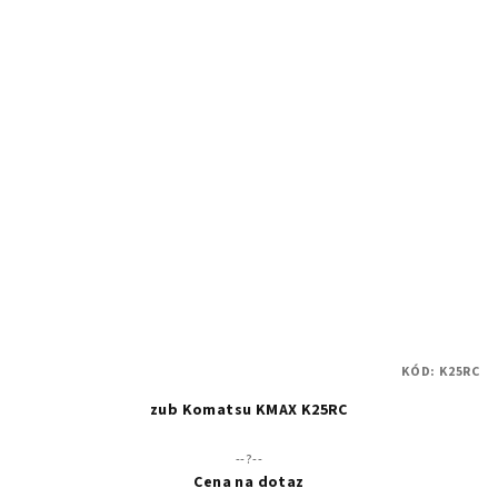
KÓD:
K25RC
zub Komatsu KMAX K25RC
--?--
Cena na dotaz