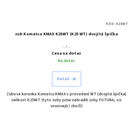
KÓD:
K25WT
zub Komatsu KMAX K25WT (K25 WT) dvojitá špička
--?--
Cena na dotaz
Na dotaz
Detail
Zubová korunka Komatsu KMAX v provedení WT (dvojitá špička)
velikost K25WT (tyto zuby jsme nahradili zuby FUTURA, viz
související zboží)