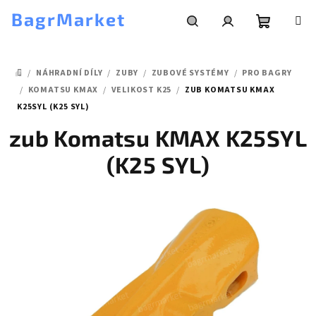
Přejít
BagrMarket
na
obsah
Nákupní
Hledat
Přihlášení
/
NÁHRADNÍ DÍLY
/
ZUBY
/
ZUBOVÉ SYSTÉMY
/
PRO BAGRY
košík
DOMŮ
/
KOMATSU KMAX
/
VELIKOST K25
/
ZUB KOMATSU KMAX
K25SYL (K25 SYL)
zub Komatsu KMAX K25SYL
(K25 SYL)