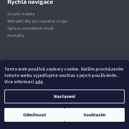
Rychlá navigace
Úvodní stránka
Náhradní díly pro stavební stroje
Opravy stavebních strojů
Kontakty
Info
Tento web používá soubory cookie. Dalším procházením
tohoto webu vyjadřujete souhlas s jejich používáním..
Jak nakupovat
Více informací
zde
.
Obchodní podmínky
Podmínky ochrany osobních údajů
Nastavení
Copyright 2026
BagrMarket
. Všechna práva vyhrazena.
Odmítnout
Souhlasím
Vytvořil Shoptet