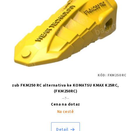
KÓD:
FKM250 RC
zub FKM250 RC alternativa ke KOMATSU KMAX K25RC,
(FKM250RC)
--?--
Cena na dotaz
Na cestě
Detail