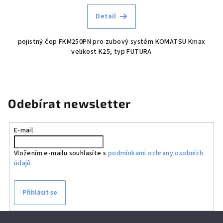
Detail
pojistný čep FKM250PN pro zubový systém KOMATSU Kmax
velikost K25, typ FUTURA
Odebírat newsletter
E-mail
Vložením e-mailu souhlasíte s
podmínkami ochrany osobních
údajů
Přihlásit se
Z