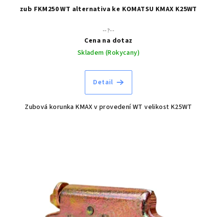
zub FKM250 WT alternativa ke KOMATSU KMAX K25WT
--?--
Cena na dotaz
Skladem (Rokycany)
Detail
Zubová korunka KMAX v provedení WT velikost K25WT