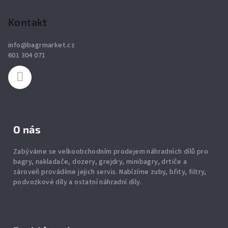
á
p
Kontakt
a
info
@
bagrmarket.cz
t
601 304 071
í
O nás
Zabýváme se velkoobchodním prodejem náhradních dílů pro
bagry, nakladače, dozery, grejdry, minibagry, drtiče
a
zároveň provádíme jejich servis.
Nabízíme
zuby
,
břity
,
filtry
,
podvozkové díly
a ostatní náhradní díly.