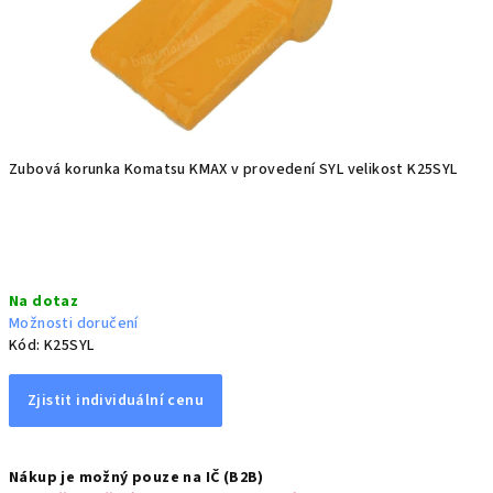
Zubová korunka Komatsu KMAX v provedení SYL velikost K25SYL
(tyto zuby jsme nahradili zuby FUTURA, viz související zboží)
Měrná
Na dotaz
cena:
Možnosti doručení
Kód:
K25SYL
Zjistit individuální cenu
Nákup je možný pouze na IČ (B2B)