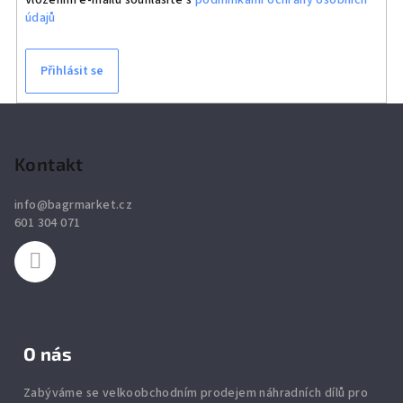
údajů
Přihlásit se
Z
á
p
Kontakt
a
info
@
bagrmarket.cz
t
601 304 071
í
O nás
Zabýváme se velkoobchodním prodejem náhradních dílů pro