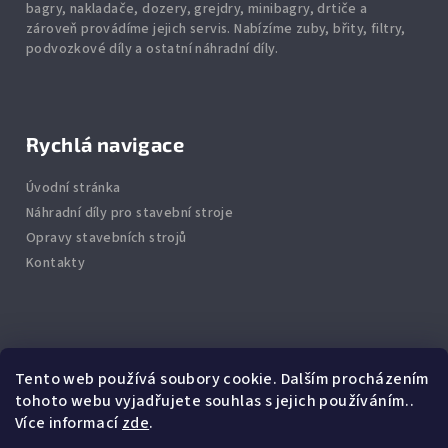
bagry, nakladače, dozery, grejdry, minibagry, drtiče
a
zároveň provádíme jejich servis.
Nabízíme
zuby
,
břity
,
filtry
,
podvozkové díly
a ostatní náhradní díly.
Rychlá navigace
Úvodní stránka
Náhradní díly pro stavební stroje
Opravy stavebních strojů
Kontakty
Info
Tento web používá soubory cookie. Dalším procházením
tohoto webu vyjadřujete souhlas s jejich používáním..
Jak nakupovat
Více informací
zde
.
Obchodní podmínky