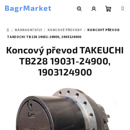
Přejít
BagrMarket
na
obsah
Nákupní
Hledat
Přihlášení
/
NÁHRADNÍ DÍLY
/
KONCOVÉ PŘEVODY
/
KONCOVÝ PŘEVOD
košík
DOMŮ
TAKEUCHI TB228 19031-24900, 1903124900
Koncový převod TAKEUCHI
TB228 19031-24900,
1903124900