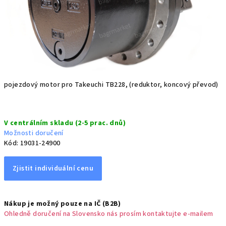
pojezdový motor pro Takeuchi TB228, (reduktor, koncový převod)
Měrná
V centrálním skladu (2-5 prac. dnů)
cena:
Možnosti doručení
Kód:
19031-24900
Zjistit individuální cenu
Nákup je možný pouze na IČ (B2B)
Ohledně doručení na Slovensko nás prosím kontaktujte e-mailem